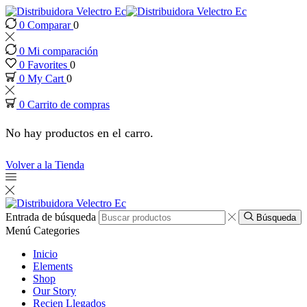
0
Comparar
0
0
Mi comparación
0
Favorites
0
0
My Cart
0
ri
0
Carrito de compras
No hay productos en el carro.
Volver a la Tienda
Entrada de búsqueda
Búsqueda
Menú
Categories
Inicio
Elements
Shop
Our Story
Recien Llegados