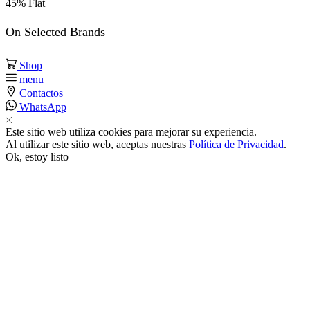
45% Flat
cklink panel
On Selected Brands
Shop
cklink panel
menu
Contactos
cklink panel
WhatsApp
Este sitio web utiliza cookies para mejorar su experiencia.
cklink panel
Al utilizar este sitio web, aceptas nuestras
Política de Privacidad
.
Ok, estoy listo
cklink panel
cklink panel
cklink panel
cklink panel