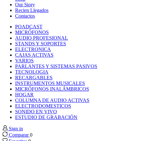
cklink panel
Our Story
Recien Llegados
Contactos
cklink panel
POADCAST
MICRÓFONOS
cklink panel
AUDIO PROFESIONAL
STANDS Y SOPORTES
ELECTRONICA
cklink panel
CAJAS ACTIVAS
VARIOS
PARLANTES Y SISTEMAS PASIVOS
cklink panel
TECNOLOGIA
RECARGABLES
INSTRUMENTOS MUSICALES
cklink panel
MICRÓFONOS INALÁMBRICOS
HOGAR
cklink panel
COLUMNA DE AUDIO ACTIVAS
ELECTRODOMESTICOS
SONIDO EN VIVO
cklink panel
ESTUDIO DE GRABACIÓN
Sign in
cklink panel
Comparar
0