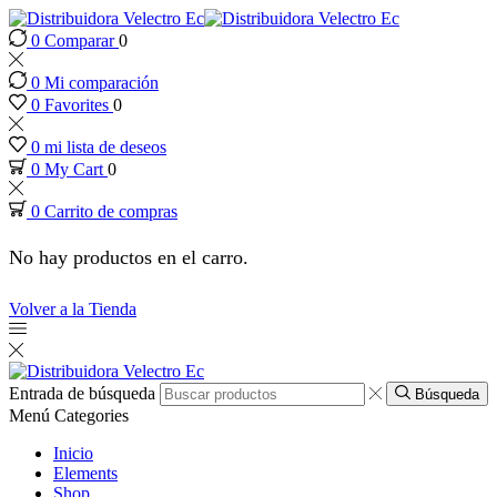
0
Comparar
0
cklink panel
0
Mi comparación
cklink panel
0
Favorites
0
0
mi lista de deseos
klink paketleri
0
My Cart
0
0
Carrito de compras
cklink
No hay productos en el carro.
cklink
Volver a la Tienda
cklink
cklink
Entrada de búsqueda
Búsqueda
Menú
Categories
cklink panel
Inicio
Elements
Shop