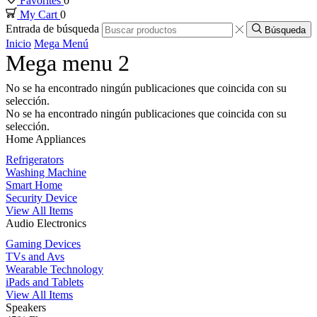
Favorites
0
My Cart
0
cklink panel
Entrada de búsqueda
Búsqueda
Inicio
Mega Menú
cklink panel
Mega menu 2
No se ha encontrado ningún publicaciones que coincida con su
cklink panel
selección.
No se ha encontrado ningún publicaciones que coincida con su
selección.
cklink panel
Home Appliances
Refrigerators
cklink panel
Washing Machine
Smart Home
Security Device
klink satın al
View All Items
Audio Electronics
klink satın al
Gaming Devices
TVs and Avs
Wearable Technology
cklink panel
iPads and Tablets
View All Items
Speakers
cklink panel