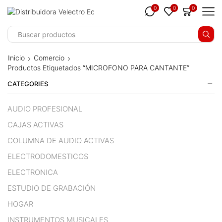
cklink panel
0
0
0
cklink panel
cklink paketleri
Inicio
Comercio
Productos Etiquetados “MICROFONO PARA CANTANTE”
cklink
CATEGORIES
cklink
AUDIO PROFESIONAL
cklink
CAJAS ACTIVAS
cklink
COLUMNA DE AUDIO ACTIVAS
cklink panel
ELECTRODOMESTICOS
ELECTRONICA
cklink panel
ESTUDIO DE GRABACIÓN
cklink panel
HOGAR
cklink panel
INSTRUMENTOS MUSICALES