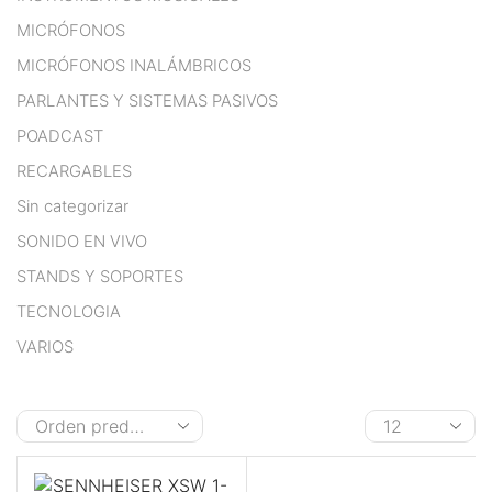
MICRÓFONOS
cklink panel
MICRÓFONOS INALÁMBRICOS
cklink panel
PARLANTES Y SISTEMAS PASIVOS
cklink panel
POADCAST
RECARGABLES
cklink panel
Sin categorizar
cklink panel
SONIDO EN VIVO
cklink panel
STANDS Y SOPORTES
TECNOLOGIA
cklink panel
VARIOS
cklink panel
cklink panel
cklink panel