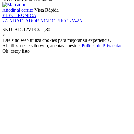
k
Añadir al carrito
Vista Rápida
ELECTRONICA
k
2A ADAPTADOR AC/DC FIJO 12V-2A
SKU:
AD-12V19
$
11,80
 panel
Este sitio web utiliza cookies para mejorar su experiencia.
Al utilizar este sitio web, aceptas nuestras
Política de Privacidad
.
Ok, estoy listo
 panel
k
k
klink
k
k