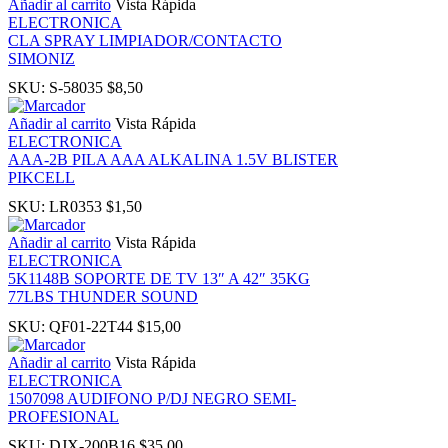
Añadir al carrito
Vista Rápida
ELECTRONICA
CLA SPRAY LIMPIADOR/CONTACTO
 panel
SIMONIZ
SKU:
S-58035
$
8,50
ku
Añadir al carrito
Vista Rápida
ELECTRONICA
k
AAA-2B PILA AAA ALKALINA 1.5V BLISTER
PIKCELL
 panel
SKU:
LR0353
$
1,50
Añadir al carrito
Vista Rápida
 panel
ELECTRONICA
5K1148B SOPORTE DE TV 13″ A 42″ 35KG
77LBS THUNDER SOUND
 panel
SKU:
QF01-22T44
$
15,00
 Panel
Añadir al carrito
Vista Rápida
ELECTRONICA
1507098 AUDIFONO P/DJ NEGRO SEMI-
k
PROFESIONAL
SKU:
DJX-200B16
$
35,00