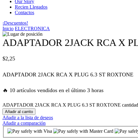
Our Story
Recien Llegados
 panel
Contactos
¡Descuentos!
 panel
Inicio
ELECTRONICA
 panel
ADAPTADOR 2JACK RCA X PL
 panel
$
2,25
 panel
ADAPTADOR 2JACK RCA X PLUG 6.3 ST ROXTONE
 satın al
🔥 10 artículos vendidos en el último 3 horas
 satın al
ADAPTADOR 2JACK RCA X PLUG 6.3 ST ROXTONE cantida
Añadir al carrito
Añadir a la lista de deseos
 panel
Añadir a comparación
 panel