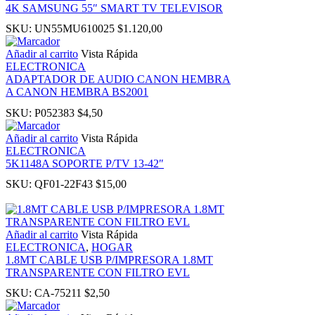
4K SAMSUNG 55″ SMART TV TELEVISOR
 panel
SKU:
UN55MU610025
$
1.120,00
Añadir al carrito
Vista Rápida
ti
ELECTRONICA
ADAPTADOR DE AUDIO CANON HEMBRA
A CANON HEMBRA BS2001
k
SKU:
P052383
$
4,50
 Panel
Añadir al carrito
Vista Rápida
ELECTRONICA
5K1148A SOPORTE P/TV 13-42″
k
SKU:
QF01-22F43
$
15,00
 Panel
Añadir al carrito
Vista Rápida
ku
ELECTRONICA
,
HOGAR
1.8MT CABLE USB P/IMPRESORA 1.8MT
TRANSPARENTE CON FILTRO EVL
 Panel
SKU:
CA-75211
$
2,50
 Panel