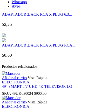
Whatsapp
 panel
skype
ADAPTADOR 2JACK RCA X PLUG 6.3...
 panel
$
2,25
 panel
 panel
ADAPTADOR 2JACK RCA X PLUG RCA...
 panel
$
0,60
 panel
Productos relacionados
 panel
Añadir al carrito
Vista Rápida
ELECTRONICA
49″ SMART TV UHD 4K TELEVISOR LG
 panel
SKU:
49UK630024
$
900,00
Añadir al carrito
Vista Rápida
 panel
ELECTRONICA