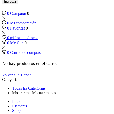
 panel
Ingresar
0
Comparar
0
 panel
0
Mi comparación
 panel
0
Favorites
0
0
mi lista de deseos
 panel
0
My Cart
0
0
Carrito de compras
 panel
No hay productos en el carro.
 panel
Volver a la Tienda
Categorias
 panel
Todas las Categorias
Mostrar más
Mostrar menos
 panel
Inicio
Elements
 panel
Shop