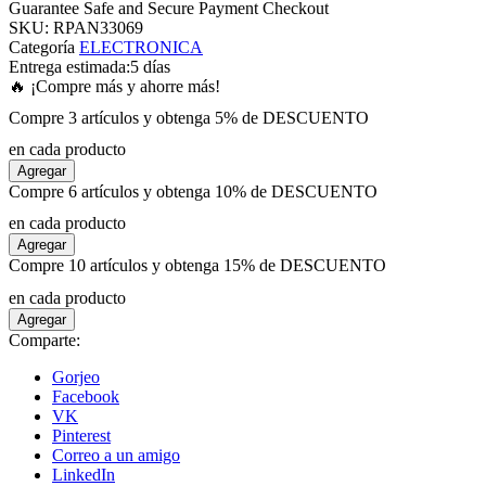
Guarantee Safe and Secure Payment Checkout
SKU:
RPAN33069
Categoría
ELECTRONICA
 panel
Entrega estimada:
5 días
🔥 ¡Compre más y ahorre más!
 panel
Compre 3 artículos y obtenga 5% de DESCUENTO
en cada producto
 panel
Agregar
Compre 6 artículos y obtenga 10% de DESCUENTO
 panel
en cada producto
Agregar
Compre 10 artículos y obtenga 15% de DESCUENTO
 panel
en cada producto
Agregar
 panel
Comparte:
Gorjeo
 panel
Facebook
VK
Pinterest
 panel
Correo a un amigo
LinkedIn