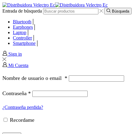
Entrada de búsqueda
 panel
Búsqueda
Bluetooth
 panel
Earphones
Laptop
Controller
 paketleri
Smartphone
Sign in
k
Mi Cuenta
k
Nombre de usuario o email
*
k
Contraseña
*
k
¿Contraseña perdida?
Recordame
 panel