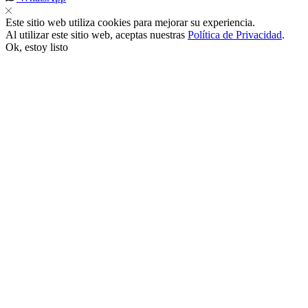
Este sitio web utiliza cookies para mejorar su experiencia.
cklink
Al utilizar este sitio web, aceptas nuestras
Política de Privacidad
.
Ok, estoy listo
nk
nk
k satın al
nk panel
nk panel
nk panel
nk panel