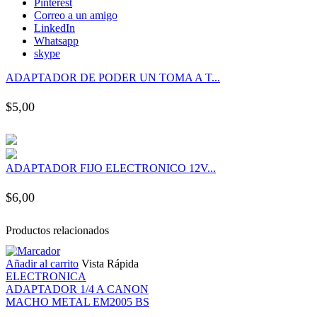
Pinterest
nk panel
Correo a un amigo
LinkedIn
Whatsapp
nk panel
skype
ADAPTADOR DE PODER UN TOMA A T...
nk panel
$
5,00
nk panel
nk panel
ADAPTADOR FIJO ELECTRONICO 12V...
nk panel
$
6,00
nk panel
Productos relacionados
Añadir al carrito
Vista Rápida
nk panel
ELECTRONICA
ADAPTADOR 1/4 A CANON
nk panel
MACHO METAL EM2005 BS