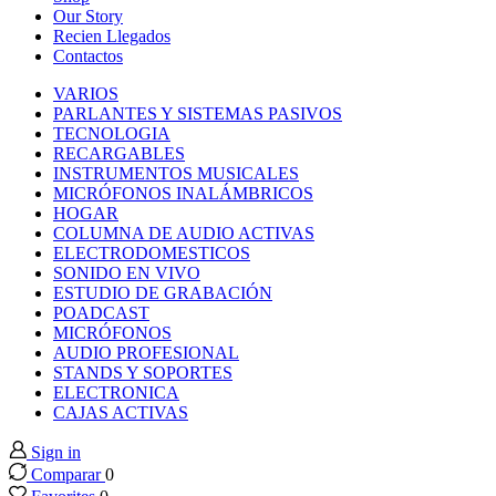
nk panel
Our Story
Recien Llegados
Contactos
nk panel
VARIOS
PARLANTES Y SISTEMAS PASIVOS
nk panel
TECNOLOGIA
RECARGABLES
INSTRUMENTOS MUSICALES
nk panel
MICRÓFONOS INALÁMBRICOS
HOGAR
COLUMNA DE AUDIO ACTIVAS
nk panel
ELECTRODOMESTICOS
SONIDO EN VIVO
ESTUDIO DE GRABACIÓN
nk panel
POADCAST
MICRÓFONOS
nk panel
AUDIO PROFESIONAL
STANDS Y SOPORTES
ELECTRONICA
nk panel
CAJAS ACTIVAS
Sign in
nk panel
Comparar
0