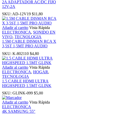
2A ADAPTADOR AC/DC FIJO
12V-2A
oku
SKU:
AD-12V19
$
11,80
nk Panel
Añadir al carrito
Vista Rápida
ELECTRONICA
,
SONIDO EN
VIVO
,
TECNOLOGIA
nk Panel
1.5M CABLE DISMAN RCA X
3,5ST 1,5MT PRO AUDIO
nk panel
SKU:
K-802110
$
4,80
 Oku
Añadir al carrito
Vista Rápida
ELECTRONICA
,
HOGAR
,
TECNOLOGIA
nk
1.5 CABLE HDMI ULTRA
HIGHSPEED 1.5MT GLINK
nk panel
SKU:
GLINK-099
$
5,00
Añadir al carrito
Vista Rápida
nk panel
ELECTRONICA
4K SAMSUNG 55″