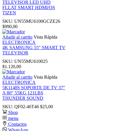
TELEVISOR LED UHD
nk panel
FLLAT SMART HDMI/OS
TIZEN
nk Panel
SKU:
UN55MU6100GCZE26
$
990,00
nk
Añadir al carrito
Vista Rápida
ELECTRONICA
4K SAMSUNG 55″ SMART TV
nk
TELEVISOR
SKU:
UN55MU610025
nk
$
1.120,00
Añadir al carrito
Vista Rápida
nk panel
ELECTRONICA
5K1148S SOPORTE DE TV 37″
A 80″ 55KG 121LBS
nk panel
THUNDER SOUND
SKU:
QF02-46T46
$
25,00
nk
Shop
menu
Contactos
nk
WhatsApp