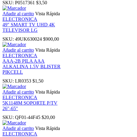
SKU:
P0517361
$
3,50
nk panel
Añadir al carrito
Vista Rápida
ELECTRONICA
49″ SMART TV UHD 4K
nk panel
TELEVISOR LG
SKU:
49UK630024
$
900,00
nk panel
Añadir al carrito
Vista Rápida
ELECTRONICA
ati
AAA-2B PILA AAA
ALKALINA 1.5V BLISTER
PIKCELL
nk
SKU:
LR0353
$
1,50
nk Panel
Añadir al carrito
Vista Rápida
ELECTRONICA
5K1148M SOPORTE P/TV
nk
26″-65″
SKU:
QF01-44F45
$
20,00
nk Panel
Añadir al carrito
Vista Rápida
ELECTRONICA
nk