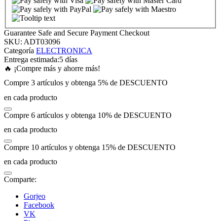
nk panel
Guarantee Safe and Secure Payment Checkout
SKU:
ADT03096
nk panel
Categoría
ELECTRONICA
Entrega estimada:
5 días
🔥 ¡Compre más y ahorre más!
nk panel
Compre 3 artículos y obtenga 5% de DESCUENTO
en cada producto
nk panel
Compre 6 artículos y obtenga 10% de DESCUENTO
nk panel
en cada producto
Compre 10 artículos y obtenga 15% de DESCUENTO
nk panel
en cada producto
nk panel
Comparte:
Gorjeo
nk panel
Facebook
VK