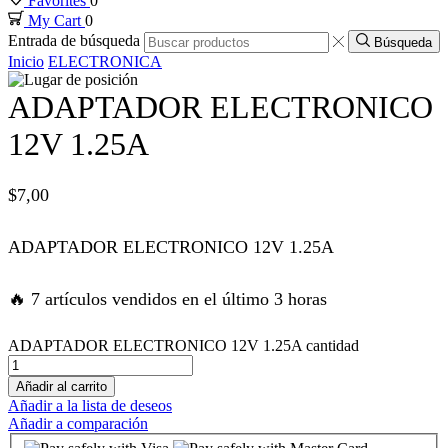
Favorites
0
My Cart
0
nk panel
Entrada de búsqueda
Búsqueda
Inicio
ELECTRONICA
nk panel
ADAPTADOR ELECTRONICO
nk panel
12V 1.25A
nk panel
$
7,00
nk panel
ADAPTADOR ELECTRONICO 12V 1.25A
nk panel
🔥 7 artículos vendidos en el último 3 horas
nk panel
ADAPTADOR ELECTRONICO 12V 1.25A cantidad
Añadir al carrito
k satın al
Añadir a la lista de deseos
Añadir a comparación
k satın al