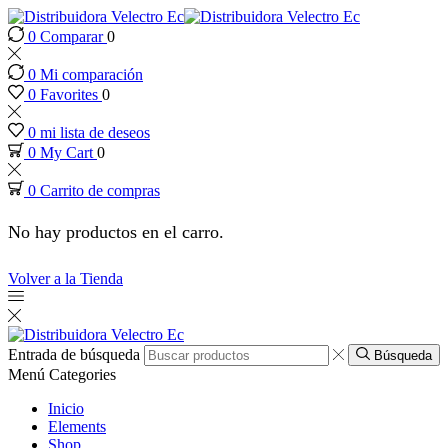
0
Comparar
0
nk panel
0
Mi comparación
nk panel
0
Favorites
0
0
mi lista de deseos
k paketleri
0
My Cart
0
0
Carrito de compras
nk
No hay productos en el carro.
nk
Volver a la Tienda
nk
nk
Entrada de búsqueda
Búsqueda
Menú
Categories
nk
Inicio
Elements
Shop