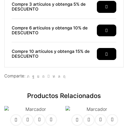
nk panel
Compre 3 artículos y obtenga 5% de
DESCUENTO
nk satın al
nk satın al
Compre 6 artículos y obtenga 10% de
DESCUENTO
nk panel
nk panel
Compre 10 artículos y obtenga 15% de
DESCUENTO
nk panel
nk panel
Comparte:
nk panel
Productos Relacionados
nk panel
nk panel
nk panel