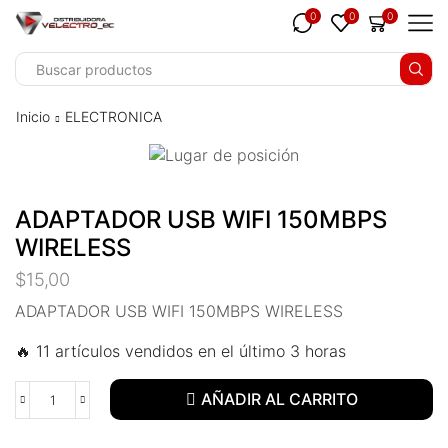
nk panel
0
0
0
nk panel
nk paketleri
Inicio
ELECTRONICA
nk
nk
ADAPTADOR USB WIFI 150MBPS
nk
WIRELESS
nk
$
15,00
nk panel
ADAPTADOR USB WIFI 150MBPS WIRELESS
🔥 11 artículos vendidos en el último 3 horas
nk panel
nk panel
AÑADIR AL CARRITO
nk panel