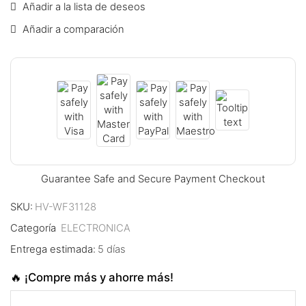
Añadir a la lista de deseos
nk panel
Añadir a comparación
nk panel
nk panel
nk panel
nk panel
nk panel
Guarantee Safe and Secure Payment Checkout
nk panel
SKU:
HV-WF31128
nk panel
Categoría
ELECTRONICA
Entrega estimada:
5 días
nk panel
🔥 ¡Compre más y ahorre más!
nk panel