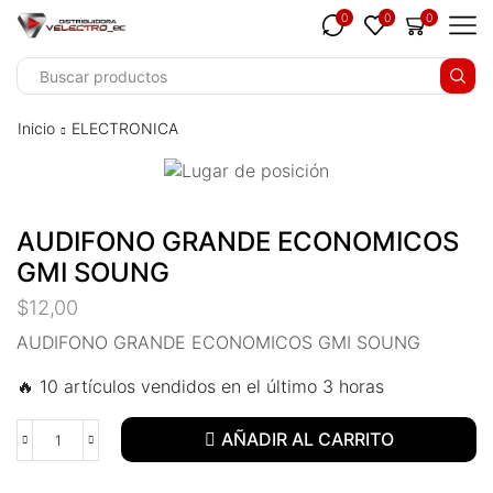
ink panel
0
0
0
ink panel
ink paketleri
Inicio
ELECTRONICA
ink
ink
AUDIFONO GRANDE ECONOMICOS
ink
GMI SOUNG
ink
$
12,00
ink panel
AUDIFONO GRANDE ECONOMICOS GMI SOUNG
🔥 10 artículos vendidos en el último 3 horas
ink panel
ink panel
AÑADIR AL CARRITO
ink panel