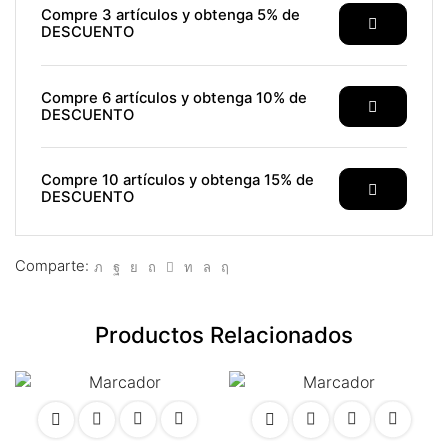
ink panel
Compre 3 artículos y obtenga 5% de
DESCUENTO
ink satın al
ink satın al
Compre 6 artículos y obtenga 10% de
DESCUENTO
ink panel
ink panel
Compre 10 artículos y obtenga 15% de
DESCUENTO
ink panel
ink panel
Comparte:
ink panel
Productos Relacionados
ink panel
ink panel
ink panel