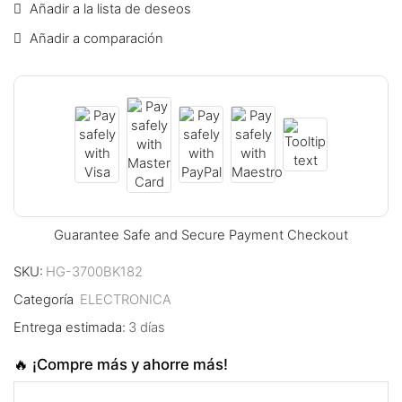
Añadir a la lista de deseos
ink panel
Añadir a comparación
ink panel
ink panel
ink panel
ink panel
ink panel
Guarantee Safe and Secure Payment Checkout
ink panel
SKU:
HG-3700BK182
ink panel
Categoría
ELECTRONICA
Entrega estimada:
3 días
ink panel
🔥 ¡Compre más y ahorre más!
ink panel