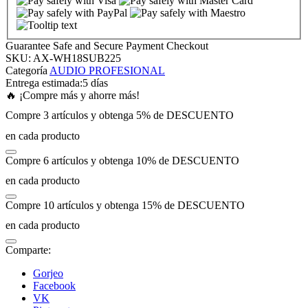
 panel
Guarantee Safe and Secure Payment Checkout
SKU:
AX-WH18SUB225
 panel
Categoría
AUDIO PROFESIONAL
Entrega estimada:
5 días
🔥 ¡Compre más y ahorre más!
 panel
Compre 3 artículos y obtenga 5% de DESCUENTO
en cada producto
 panel
Compre 6 artículos y obtenga 10% de DESCUENTO
 panel
en cada producto
Compre 10 artículos y obtenga 15% de DESCUENTO
 panel
en cada producto
 panel
Comparte:
Gorjeo
 panel
Facebook
VK