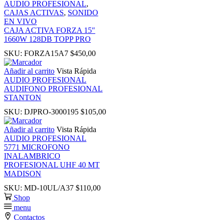
AUDIO PROFESIONAL
,
 panel
CAJAS ACTIVAS
,
SONIDO
EN VIVO
CAJA ACTIVA FORZA 15″
 Panel
1660W 128DB TOPP PRO
SKU:
FORZA15A7
$
450,00
k
Añadir al carrito
Vista Rápida
AUDIO PROFESIONAL
k
AUDIFONO PROFESIONAL
STANTON
k
SKU:
DJPRO-3000195
$
105,00
Añadir al carrito
Vista Rápida
 panel
AUDIO PROFESIONAL
5771 MICROFONO
INALAMBRICO
 panel
PROFESIONAL UHF 40 MT
MADISON
k
SKU:
MD-10UL/A37
$
110,00
Shop
menu
k
Contactos