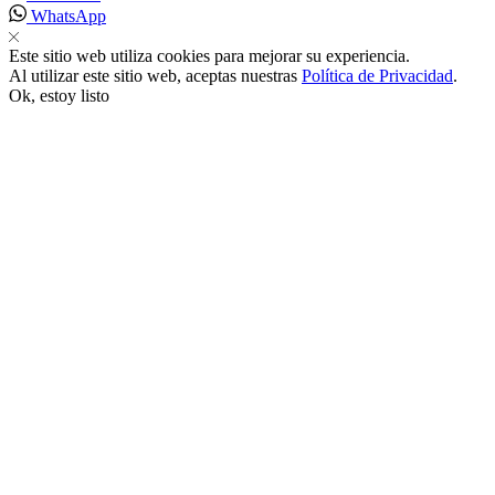
WhatsApp
klink
Este sitio web utiliza cookies para mejorar su experiencia.
Al utilizar este sitio web, aceptas nuestras
Política de Privacidad
.
k
Ok, estoy listo
k
 satın al
 panel
 panel
 panel
 panel