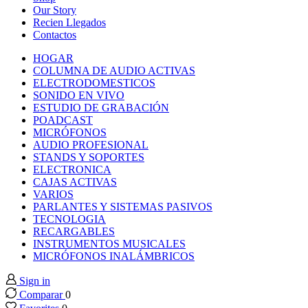
 panel
Our Story
Recien Llegados
Contactos
 panel
HOGAR
COLUMNA DE AUDIO ACTIVAS
 panel
ELECTRODOMESTICOS
SONIDO EN VIVO
ESTUDIO DE GRABACIÓN
 panel
POADCAST
MICRÓFONOS
AUDIO PROFESIONAL
 panel
STANDS Y SOPORTES
ELECTRONICA
CAJAS ACTIVAS
 panel
VARIOS
PARLANTES Y SISTEMAS PASIVOS
 panel
TECNOLOGIA
RECARGABLES
INSTRUMENTOS MUSICALES
 panel
MICRÓFONOS INALÁMBRICOS
Sign in
 panel
Comparar
0