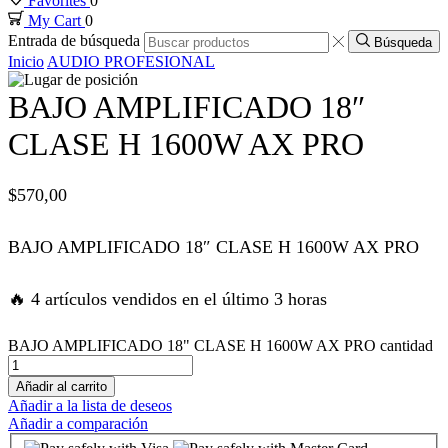
Favorites
0
My Cart
0
 panel
Entrada de búsqueda
Búsqueda
Inicio
AUDIO PROFESIONAL
 panel
BAJO AMPLIFICADO 18″
 panel
CLASE H 1600W AX PRO
 panel
$
570,00
 panel
BAJO AMPLIFICADO 18″ CLASE H 1600W AX PRO
 panel
🔥 4 artículos vendidos en el último 3 horas
 panel
BAJO AMPLIFICADO 18" CLASE H 1600W AX PRO cantidad
Añadir al carrito
 satın al
Añadir a la lista de deseos
Añadir a comparación
 satın al