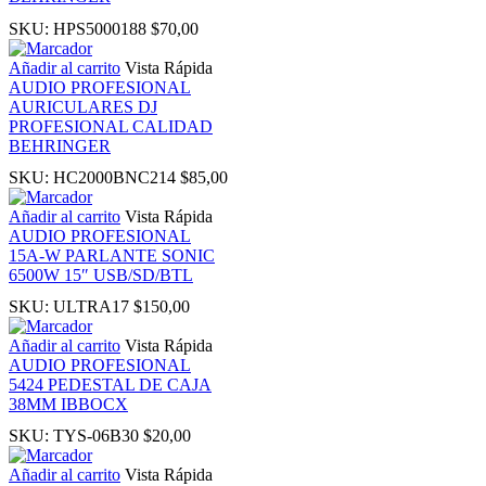
SKU:
HPS5000188
$
70,00
 panel
Añadir al carrito
Vista Rápida
AUDIO PROFESIONAL
 panel
AURICULARES DJ
PROFESIONAL CALIDAD
 panel
BEHRINGER
SKU:
HC2000BNC214
$
85,00
ti
Añadir al carrito
Vista Rápida
AUDIO PROFESIONAL
15A-W PARLANTE SONIC
k
6500W 15″ USB/SD/BTL
SKU:
ULTRA17
$
150,00
 Panel
Añadir al carrito
Vista Rápida
AUDIO PROFESIONAL
k
5424 PEDESTAL DE CAJA
38MM IBBOCX
 Panel
SKU:
TYS-06B30
$
20,00
Añadir al carrito
Vista Rápida
k