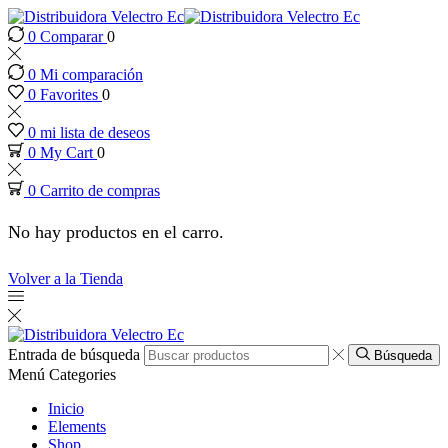
0
Comparar
0
 panel
0
Mi comparación
 panel
0
Favorites
0
0
mi lista de deseos
 paketleri
0
My Cart
0
0
Carrito de compras
k
No hay productos en el carro.
k
Volver a la Tienda
k
k
Entrada de búsqueda
Búsqueda
Menú
Categories
k
Inicio
Elements
Shop