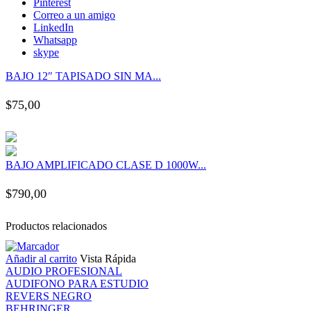
Pinterest
 panel
Correo a un amigo
LinkedIn
Whatsapp
 panel
skype
BAJO 12″ TAPISADO SIN MA...
 panel
$
75,00
 panel
 panel
BAJO AMPLIFICADO CLASE D 1000W...
 panel
$
790,00
 panel
Productos relacionados
Añadir al carrito
Vista Rápida
 panel
AUDIO PROFESIONAL
AUDIFONO PARA ESTUDIO
 panel
REVERS NEGRO
BEHRINGER