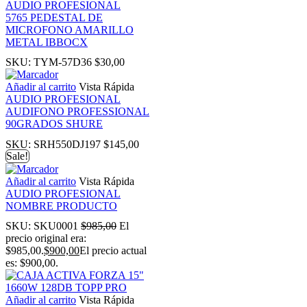
AUDIO PROFESIONAL
5765 PEDESTAL DE
MICROFONO AMARILLO
ku
METAL IBBOCX
SKU:
TYM-57D36
$
30,00
 Panel
Añadir al carrito
Vista Rápida
AUDIO PROFESIONAL
 Panel
AUDIFONO PROFESSIONAL
90GRADOS SHURE
 panel
SKU:
SRH550DJ197
$
145,00
Sale!
ku
Añadir al carrito
Vista Rápida
AUDIO PROFESIONAL
NOMBRE PRODUCTO
k
SKU:
SKU0001
$
985,00
El
precio original era:
 panel
$985,00.
$
900,00
El precio actual
es: $900,00.
 panel
Añadir al carrito
Vista Rápida