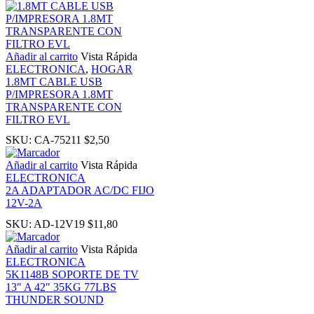
nk panel
Añadir al carrito
Vista Rápida
ELECTRONICA
,
HOGAR
 Oku
1.8MT CABLE USB
P/IMPRESORA 1.8MT
nk
TRANSPARENTE CON
FILTRO EVL
SKU:
CA-75211
$
2,50
nk panel
Añadir al carrito
Vista Rápida
ELECTRONICA
nk panel
2A ADAPTADOR AC/DC FIJO
12V-2A
nk panel
SKU:
AD-12V19
$
11,80
Añadir al carrito
Vista Rápida
nk Panel
ELECTRONICA
5K1148B SOPORTE DE TV
13″ A 42″ 35KG 77LBS
nk
THUNDER SOUND