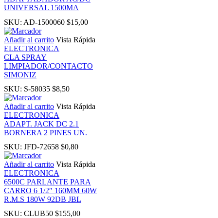
UNIVERSAL 1500MA
nk panel
SKU:
AD-1500060
$
15,00
Añadir al carrito
Vista Rápida
ati
ELECTRONICA
CLA SPRAY
nk
LIMPIADOR/CONTACTO
SIMONIZ
SKU:
S-58035
$
8,50
nk Panel
Añadir al carrito
Vista Rápida
ELECTRONICA
nk
ADAPT. JACK DC 2.1
BORNERA 2 PINES UN.
nk Panel
SKU:
JFD-72658
$
0,80
Añadir al carrito
Vista Rápida
oku
ELECTRONICA
6500C PARLANTE PARA
CARRO 6 1/2″ 160MM 60W
nk Panel
R.M.S 180W 92DB JBL
SKU:
CLUB50
$
155,00
nk Panel