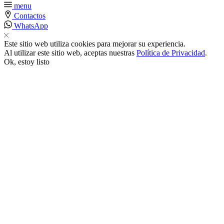
menu
Contactos
k satın al
WhatsApp
nk panel
Este sitio web utiliza cookies para mejorar su experiencia.
Al utilizar este sitio web, aceptas nuestras
Política de Privacidad
.
Ok, estoy listo
nk panel
nk panel
nk panel
nk panel
nk panel
nk panel