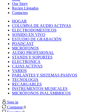
nk panel
Our Story
Recien Llegados
Contactos
nk panel
HOGAR
COLUMNA DE AUDIO ACTIVAS
nk panel
ELECTRODOMESTICOS
SONIDO EN VIVO
ESTUDIO DE GRABACIÓN
nk panel
POADCAST
MICRÓFONOS
AUDIO PROFESIONAL
nk panel
STANDS Y SOPORTES
ELECTRONICA
CAJAS ACTIVAS
nk panel
VARIOS
PARLANTES Y SISTEMAS PASIVOS
nk panel
TECNOLOGIA
RECARGABLES
INSTRUMENTOS MUSICALES
nk panel
MICRÓFONOS INALÁMBRICOS
Sign in
nk panel
Comparar
0