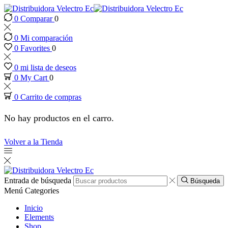
0
Comparar
0
nk panel
0
Mi comparación
nk panel
0
Favorites
0
0
mi lista de deseos
nk paketleri
0
My Cart
0
0
Carrito de compras
nk
No hay productos en el carro.
nk
Volver a la Tienda
nk
nk
Entrada de búsqueda
Búsqueda
Menú
Categories
nk panel
Inicio
Elements
Shop