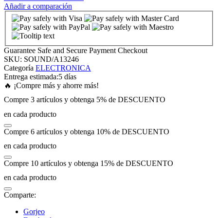
Añadir a comparación
nk panel
nk panel
Guarantee Safe and Secure Payment Checkout
SKU:
SOUND/A13246
Categoría
ELECTRONICA
nk panel
Entrega estimada:
5 días
🔥 ¡Compre más y ahorre más!
nk panel
Compre 3 artículos y obtenga 5% de DESCUENTO
en cada producto
nk panel
Compre 6 artículos y obtenga 10% de DESCUENTO
en cada producto
nk panel
Compre 10 artículos y obtenga 15% de DESCUENTO
nk panel
en cada producto
Comparte:
nk panel
Gorjeo