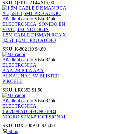
SKU:
QF01-22T44
$
15,00
nk
Añadir al carrito
Vista Rápida
nk
ELECTRONICA
,
SONIDO EN
VIVO
,
TECNOLOGIA
1.5M CABLE DISMAN RCA X
nk panel
3,5ST 1,5MT PRO AUDIO
SKU:
K-802110
$
4,80
nk panel
Añadir al carrito
Vista Rápida
ELECTRONICA
nk
AAA-2B PILA AAA
ALKALINA 1.5V BLISTER
PIKCELL
nk
SKU:
LR0353
$
1,50
cklink
Añadir al carrito
Vista Rápida
ELECTRONICA
1507098 AUDIFONO P/DJ
nk
NEGRO SEMI-PROFESIONAL
SKU:
DJX-200B16
$
35,00
nk
Shop