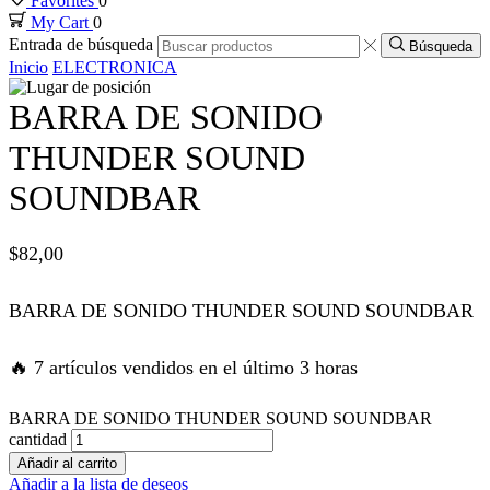
Favorites
0
My Cart
0
nk panel
Entrada de búsqueda
Búsqueda
Inicio
ELECTRONICA
nk panel
BARRA DE SONIDO
nk panel
THUNDER SOUND
SOUNDBAR
nk panel
$
82,00
nk panel
BARRA DE SONIDO THUNDER SOUND SOUNDBAR
k satın al
🔥 7 artículos vendidos en el último 3 horas
k satın al
BARRA DE SONIDO THUNDER SOUND SOUNDBAR
nk panel
cantidad
Añadir al carrito
nk panel
Añadir a la lista de deseos