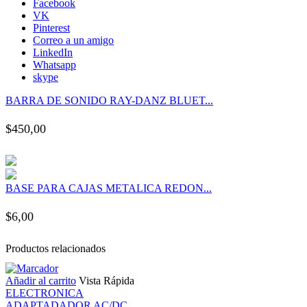
Facebook
nk panel
VK
Pinterest
Correo a un amigo
nk panel
LinkedIn
Whatsapp
skype
nk panel
BARRA DE SONIDO RAY-DANZ BLUET...
nk panel
$
450,00
nk panel
nk panel
BASE PARA CAJAS METALICA REDON...
$
6,00
nk panel
Productos relacionados
nk panel
Añadir al carrito
Vista Rápida
nk panel
ELECTRONICA
ADAPTADADOR AC/DC