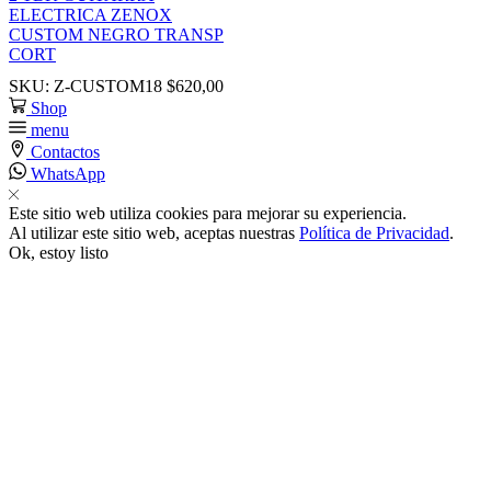
ELECTRICA ZENOX
CUSTOM NEGRO TRANSP
nk satın al
CORT
SKU:
Z-CUSTOM18
$
620,00
ink panel
Shop
menu
ink panel
Contactos
WhatsApp
ink panel
Este sitio web utiliza cookies para mejorar su experiencia.
Al utilizar este sitio web, aceptas nuestras
Política de Privacidad
.
Ok, estoy listo
ink panel
ink panel
ink panel
ink panel