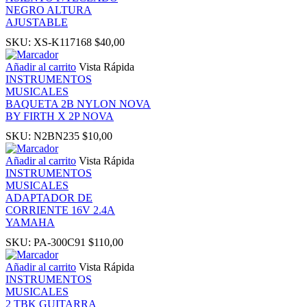
NEGRO ALTURA
ink
AJUSTABLE
SKU:
XS-K117168
$
40,00
ink
Añadir al carrito
Vista Rápida
INSTRUMENTOS
ink panel
MUSICALES
BAQUETA 2B NYLON NOVA
BY FIRTH X 2P NOVA
ink panel
SKU:
N2BN235
$
10,00
ink
Añadir al carrito
Vista Rápida
INSTRUMENTOS
MUSICALES
ink
ADAPTADOR DE
CORRIENTE 16V 2.4A
YAMAHA
acklink
SKU:
PA-300C91
$
110,00
ink
Añadir al carrito
Vista Rápida
INSTRUMENTOS
MUSICALES
ink
2 TBK GUITARRA