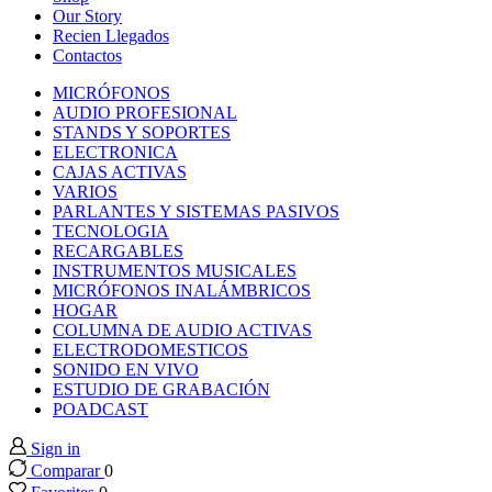
ink panel
Our Story
Recien Llegados
Contactos
ink panel
MICRÓFONOS
AUDIO PROFESIONAL
ink panel
STANDS Y SOPORTES
ELECTRONICA
CAJAS ACTIVAS
ink panel
VARIOS
PARLANTES Y SISTEMAS PASIVOS
TECNOLOGIA
ink panel
RECARGABLES
INSTRUMENTOS MUSICALES
MICRÓFONOS INALÁMBRICOS
ink panel
HOGAR
COLUMNA DE AUDIO ACTIVAS
ink panel
ELECTRODOMESTICOS
SONIDO EN VIVO
ESTUDIO DE GRABACIÓN
ink panel
POADCAST
Sign in
ink panel
Comparar
0