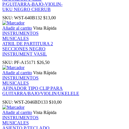
P/GUITARRA-BAJO-VIOLIN-
UKU NEGRO CHERUB
ink panel
SKU:
WST-640B132
$
13,00
Añadir al carrito
Vista Rápida
l Oku
INSTRUMENTOS
MUSICALES
ATRIL DE PARTITURA 2
ink
SECCIONES NEGRO
INSTRUMENT VASIL
ink panel
SKU:
PF-A15171
$
26,50
Añadir al carrito
Vista Rápida
ink panel
INSTRUMENTOS
MUSICALES
AFINADOR TIPO CLIP PARA
ink panel
GUITARRA/BAJO/VIOLIN/UKELELE
SKU:
WST-2046BD133
$
10,00
ink Panel
Añadir al carrito
Vista Rápida
INSTRUMENTOS
ink
MUSICALES
ASIENTO P/TECLADO