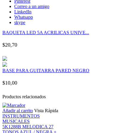
Pinterest
ink panel
Correo a un amigo
LinkedIn
Whatsapp
ink panel
skype
BAQUETA LED 5A ACRILICAS UNIVE...
ink panel
$
20,70
ink panel
ink panel
BASE PARA GUITARRA PARED NEGRO
ink panel
$
10,00
ink panel
Productos relacionados
Añadir al carrito
Vista Rápida
ink panel
INSTRUMENTOS
MUSICALES
ink panel
5K1288B MELODICA 27
TONOS AZUL / NEGRA +