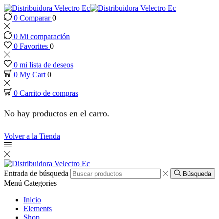
0
Comparar
0
ink panel
0
Mi comparación
ink panel
0
Favorites
0
0
mi lista de deseos
ink paketleri
0
My Cart
0
0
Carrito de compras
ink
No hay productos en el carro.
ink
Volver a la Tienda
ink
ink
Entrada de búsqueda
Búsqueda
Menú
Categories
ink panel
Inicio
Elements
Shop