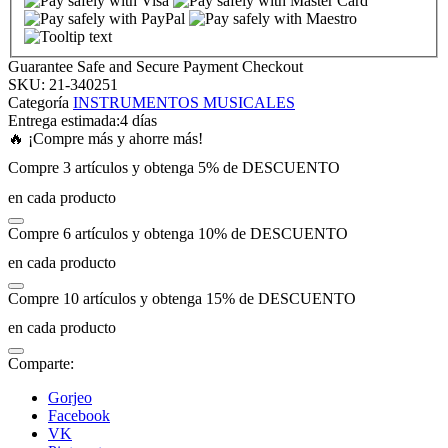
ink panel
Guarantee Safe and Secure Payment Checkout
SKU:
21-340251
ink panel
Categoría
INSTRUMENTOS MUSICALES
Entrega estimada:
4 días
🔥 ¡Compre más y ahorre más!
ink panel
Compre 3 artículos y obtenga 5% de DESCUENTO
en cada producto
ink panel
Compre 6 artículos y obtenga 10% de DESCUENTO
ink panel
en cada producto
Compre 10 artículos y obtenga 15% de DESCUENTO
ink panel
en cada producto
ink panel
Comparte:
Gorjeo
ink panel
Facebook
VK