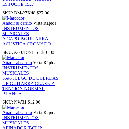
ESTUCHE 1527
ink panel
SKU:
BM-27K48
$
27,00
Añadir al carrito
Vista Rápida
nati
INSTRUMENTOS
MUSICALES
ink
A CAPO P/GUITARRA
ACUSTICA CROMADO
SKU:
A007D/SL-51
$
10,00
ink Panel
Añadir al carrito
Vista Rápida
INSTRUMENTOS
ink
MUSICALES
5596 JUEGO DE CUERDAS
ink Panel
DE GUITARRA CLASICA
TENCION NORMAL
BLANCA
 oku
SKU:
NW31
$
12,00
Añadir al carrito
Vista Rápida
ink Panel
INSTRUMENTOS
MUSICALES
ink Panel
AFINADOR T-CLIP