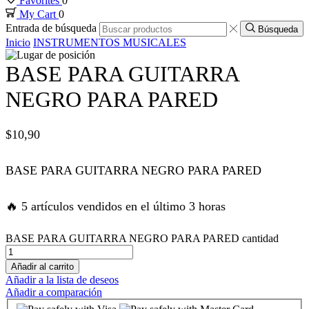
Favorites
0
My Cart
0
ink panel
Entrada de búsqueda
Búsqueda
Inicio
INSTRUMENTOS MUSICALES
ink panel
BASE PARA GUITARRA
ink panel
NEGRO PARA PARED
ink panel
$
10,90
ink panel
BASE PARA GUITARRA NEGRO PARA PARED
nk satın al
🔥 5 artículos vendidos en el último 3 horas
nk satın al
BASE PARA GUITARRA NEGRO PARA PARED cantidad
Añadir al carrito
ink panel
Añadir a la lista de deseos
Añadir a comparación
ink panel