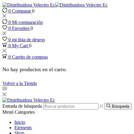
0
Comparar
0
nk panel
0
Mi comparación
nk panel
0
Favorites
0
0
mi lista de deseos
nk paketleri
0
My Cart
0
0
Carrito de compras
nk
No hay productos en el carro.
nk
Volver a la Tienda
nk
nk
Entrada de búsqueda
Búsqueda
Menú
Categories
nk panel
Inicio
Elements
Shop