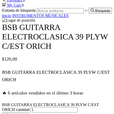
Favorites
0
My Cart
0
nk panel
Entrada de búsqueda
Búsqueda
Inicio
INSTRUMENTOS MUSICALES
nk panel
BSB GUITARRA
nk panel
ELECTROCLASICA 39 PLYW
C/EST ORICH
nk panel
$
120,00
nk panel
BSB GUITARRA ELECTROCLASICA 39 PLYW C/EST
k satın al
ORICH
k satın al
🔥 6 artículos vendidos en el último 3 horas
nk panel
BSB GUITARRA ELECTROCLASICA 39 PLYW C/EST
ORICH cantidad
nk panel