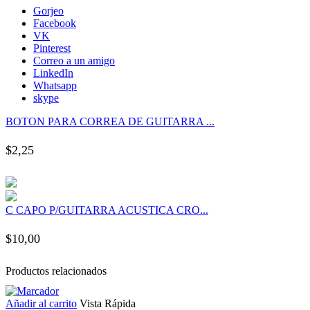
nk panel
Gorjeo
Facebook
VK
nk panel
Pinterest
Correo a un amigo
LinkedIn
nk panel
Whatsapp
skype
nk panel
BOTON PARA CORREA DE GUITARRA ...
$
2,25
nk panel
nk panel
C CAPO P/GUITARRA ACUSTICA CRO...
nk panel
$
10,00
nk panel
Productos relacionados
nk panel
Añadir al carrito
Vista Rápida