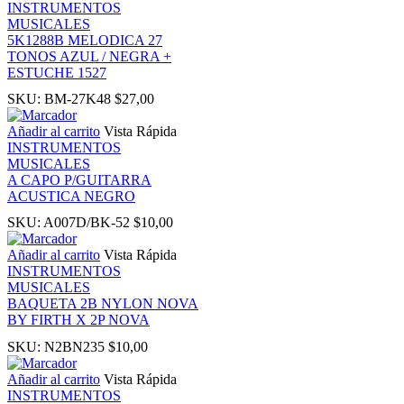
INSTRUMENTOS
MUSICALES
5K1288B MELODICA 27
nk panel
TONOS AZUL / NEGRA +
ESTUCHE 1527
 Oku
SKU:
BM-27K48
$
27,00
Añadir al carrito
Vista Rápida
nk
INSTRUMENTOS
MUSICALES
A CAPO P/GUITARRA
nk panel
ACUSTICA NEGRO
SKU:
A007D/BK-52
$
10,00
nk panel
Añadir al carrito
Vista Rápida
INSTRUMENTOS
nk panel
MUSICALES
BAQUETA 2B NYLON NOVA
BY FIRTH X 2P NOVA
nk Panel
SKU:
N2BN235
$
10,00
nk
Añadir al carrito
Vista Rápida
INSTRUMENTOS