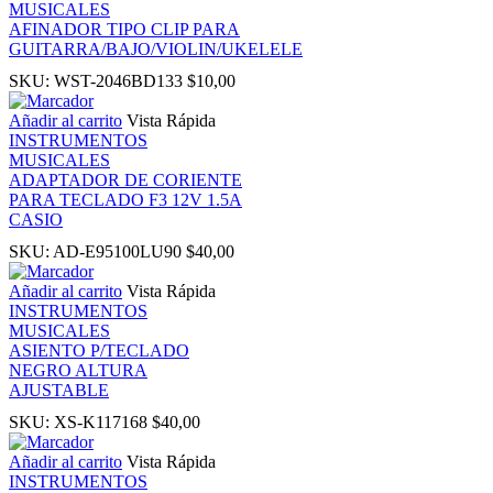
MUSICALES
nk
AFINADOR TIPO CLIP PARA
GUITARRA/BAJO/VIOLIN/UKELELE
nk
SKU:
WST-2046BD133
$
10,00
Añadir al carrito
Vista Rápida
nk panel
INSTRUMENTOS
MUSICALES
ADAPTADOR DE CORIENTE
nk panel
PARA TECLADO F3 12V 1.5A
CASIO
nk
SKU:
AD-E95100LU90
$
40,00
Añadir al carrito
Vista Rápida
nk
INSTRUMENTOS
MUSICALES
ASIENTO P/TECLADO
cklink
NEGRO ALTURA
AJUSTABLE
nk
SKU:
XS-K117168
$
40,00
Añadir al carrito
Vista Rápida
nk
INSTRUMENTOS