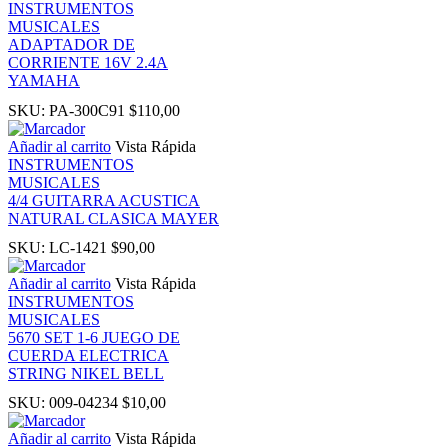
INSTRUMENTOS
MUSICALES
nk panel
ADAPTADOR DE
CORRIENTE 16V 2.4A
YAMAHA
ati
SKU:
PA-300C91
$
110,00
nk
Añadir al carrito
Vista Rápida
INSTRUMENTOS
MUSICALES
nk Panel
4/4 GUITARRA ACUSTICA
NATURAL CLASICA MAYER
nk
SKU:
LC-1421
$
90,00
Añadir al carrito
Vista Rápida
nk Panel
INSTRUMENTOS
MUSICALES
5670 SET 1-6 JUEGO DE
oku
CUERDA ELECTRICA
STRING NIKEL BELL
nk Panel
SKU:
009-04234
$
10,00
Añadir al carrito
Vista Rápida
nk Panel