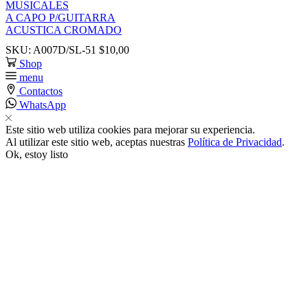
MUSICALES
A CAPO P/GUITARRA
k satın al
ACUSTICA CROMADO
SKU:
A007D/SL-51
$
10,00
nk panel
Shop
menu
Contactos
nk panel
WhatsApp
Este sitio web utiliza cookies para mejorar su experiencia.
nk panel
Al utilizar este sitio web, aceptas nuestras
Política de Privacidad
.
Ok, estoy listo
nk panel
nk panel
nk panel
nk panel