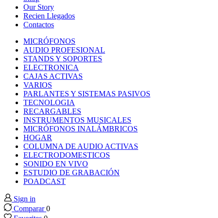
nk panel
Our Story
Recien Llegados
Contactos
nk panel
MICRÓFONOS
AUDIO PROFESIONAL
nk panel
STANDS Y SOPORTES
ELECTRONICA
CAJAS ACTIVAS
nk panel
VARIOS
PARLANTES Y SISTEMAS PASIVOS
TECNOLOGIA
nk panel
RECARGABLES
INSTRUMENTOS MUSICALES
MICRÓFONOS INALÁMBRICOS
nk panel
HOGAR
COLUMNA DE AUDIO ACTIVAS
nk panel
ELECTRODOMESTICOS
SONIDO EN VIVO
ESTUDIO DE GRABACIÓN
nk panel
POADCAST
Sign in
nk panel
Comparar
0