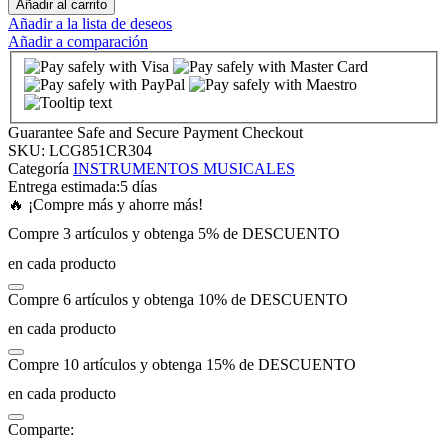
Añadir al carrito
Añadir a la lista de deseos
Añadir a comparación
nk panel
nk panel
Guarantee Safe and Secure Payment Checkout
nk panel
SKU:
LCG851CR304
Categoría
INSTRUMENTOS MUSICALES
Entrega estimada:
5 días
nk panel
🔥 ¡Compre más y ahorre más!
Compre 3 artículos y obtenga 5% de DESCUENTO
nk panel
en cada producto
Compre 6 artículos y obtenga 10% de DESCUENTO
nk panel
en cada producto
nk panel
Compre 10 artículos y obtenga 15% de DESCUENTO
en cada producto
nk panel
Comparte: