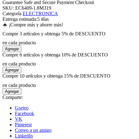
Guarantee Safe and Secure Payment Checkout
SKU:
EC6409-1.8M319
Categoría
ELECTRONICA
panel
Entrega estimada:
5 días
🔥 ¡Compre más y ahorre más!
panel
Compre 3 artículos y obtenga 5% de DESCUENTO
en cada producto
panel
Agregar
Compre 6 artículos y obtenga 10% de DESCUENTO
panel
en cada producto
Agregar
Compre 10 artículos y obtenga 15% de DESCUENTO
panel
en cada producto
Agregar
panel
Comparte:
Gorjeo
panel
Facebook
VK
Pinterest
panel
Correo a un amigo
LinkedIn