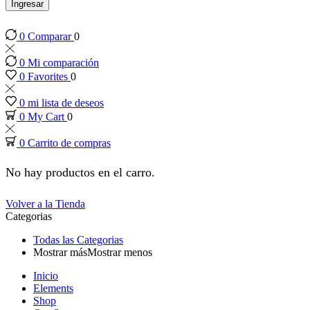
panel
Ingresar
0
Comparar
0
panel
0
Mi comparación
panel
0
Favorites
0
0
mi lista de deseos
panel
0
My Cart
0
0
Carrito de compras
panel
No hay productos en el carro.
panel
Volver a la Tienda
Categorias
panel
Todas las Categorias
Mostrar más
Mostrar menos
panel
Inicio
Elements
panel
Shop