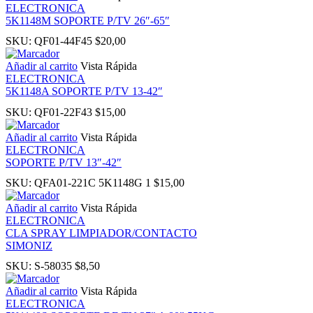
ELECTRONICA
panel
5K1148M SOPORTE P/TV 26″-65″
SKU:
QF01-44F45
$
20,00
i
Añadir al carrito
Vista Rápida
ELECTRONICA
5K1148A SOPORTE P/TV 13-42″
SKU:
QF01-22F43
$
15,00
 Panel
Añadir al carrito
Vista Rápida
ELECTRONICA
SOPORTE P/TV 13″-42″
SKU:
QFA01-221C 5K1148G 1
$
15,00
 Panel
Añadir al carrito
Vista Rápida
ELECTRONICA
CLA SPRAY LIMPIADOR/CONTACTO
u
SIMONIZ
SKU:
S-58035
$
8,50
 Panel
Añadir al carrito
Vista Rápida
ELECTRONICA
 Panel