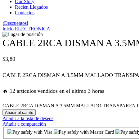
Our Story
Recien Llegados
panel
Contactos
¡Descuentos!
panel
Inicio
ELECTRONICA
panel
CABLE 2RCA DISMAN A 3.5
panel
$
3,80
panel
CABLE 2RCA DISMAN A 3.5MM MALLADO TRANSPA
satın al
🔥 12 artículos vendidos en el último 3 horas
satın al
CABLE 2RCA DISMAN A 3.5MM MALLADO TRANSPARENTE T
Añadir al carrito
Añadir a la lista de deseos
panel
Añadir a comparación
panel