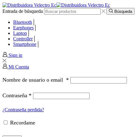
Entrada de búsqueda
panel
Búsqueda
Bluetooth
panel
Earphones
Laptop
Controller
paketleri
Smartphone
Sign in
Mi Cuenta
Nombre de usuario o email
*
Contraseña
*
¿Contraseña perdida?
Recordame
panel