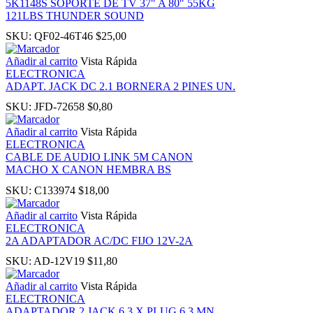
5K1148S SOPORTE DE TV 37″ A 80″ 55KG
121LBS THUNDER SOUND
panel
SKU:
QF02-46T46
$
25,00
Añadir al carrito
Vista Rápida
ku
ELECTRONICA
ADAPT. JACK DC 2.1 BORNERA 2 PINES UN.
SKU:
JFD-72658
$
0,80
Añadir al carrito
Vista Rápida
panel
ELECTRONICA
CABLE DE AUDIO LINK 5M CANON
MACHO X CANON HEMBRA BS
panel
SKU:
C133974
$
18,00
panel
Añadir al carrito
Vista Rápida
ELECTRONICA
2A ADAPTADOR AC/DC FIJO 12V-2A
 Panel
SKU:
AD-12V19
$
11,80
Añadir al carrito
Vista Rápida
ELECTRONICA
ADAPTADOR 2 JACK 6,3 X PLUG 6,3 MN