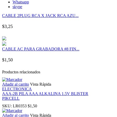
Whatsapp
panel
skype
CABLE 2PLUG RCA X JACK RCA AZU...
panel
$
3,25
panel
panel
CABLE AC PARA GRABADORA #8 FIN...
panel
$
1,50
panel
Productos relacionados
panel
Añadir al carrito
Vista Rápida
ELECTRONICA
AAA-2B PILA AAA ALKALINA 1.5V BLISTER
panel
PIKCELL
SKU:
LR0353
$
1,50
panel
Añadir al carrito
Vista Rápida