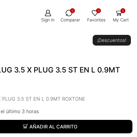
0
0
0
Sign in
Comparar
Favorites
My Cart
¡Descuentos!
UG 3.5 X PLUG 3.5 ST EN L 0.9MT
X PLUG 3.5 ST EN L 0.9MT ROXTONE
el último 3 horas
AÑADIR AL CARRITO