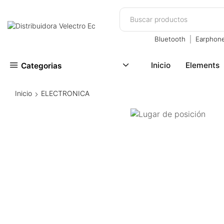
 panel
 panel
Bluetooth
Earphon
paketleri
Inicio
Elements
Categorias
Inicio
ELECTRONICA
 panel
 panel
 panel