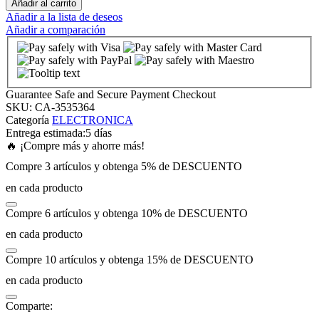
Añadir al carrito
Añadir a la lista de deseos
Añadir a comparación
nk panel
nk panel
Guarantee Safe and Secure Payment Checkout
nk panel
SKU:
CA-3535364
Categoría
ELECTRONICA
Entrega estimada:
5 días
nk panel
🔥 ¡Compre más y ahorre más!
Compre 3 artículos y obtenga 5% de DESCUENTO
nk panel
en cada producto
Compre 6 artículos y obtenga 10% de DESCUENTO
nk panel
en cada producto
nk panel
Compre 10 artículos y obtenga 15% de DESCUENTO
en cada producto
nk panel
Comparte: