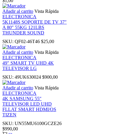
$
1,00
nk panel
Añadir al carrito
Vista Rápida
ELECTRONICA
nk Panel
5K1148S SOPORTE DE TV 37″
A 80″ 55KG 121LBS
THUNDER SOUND
nk
SKU:
QF02-46T46
$
25,00
nk
Añadir al carrito
Vista Rápida
ELECTRONICA
49″ SMART TV UHD 4K
nk
TELEVISOR LG
SKU:
49UK630024
$
900,00
nk panel
Añadir al carrito
Vista Rápida
ELECTRONICA
nk panel
4K SAMSUNG 55″
TELEVISOR LED UHD
FLLAT SMART HDMI/OS
nk
TIZEN
SKU:
UN55MU6100GCZE26
nk
$
990,00