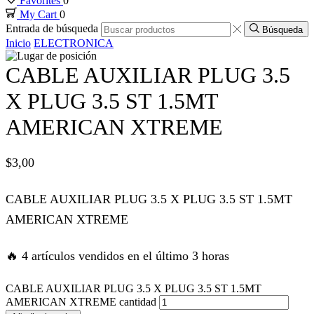
Favorites
0
My Cart
0
nk panel
Entrada de búsqueda
Búsqueda
Inicio
ELECTRONICA
nk panel
CABLE AUXILIAR PLUG 3.5
nk panel
X PLUG 3.5 ST 1.5MT
AMERICAN XTREME
nk panel
$
3,00
nk panel
CABLE AUXILIAR PLUG 3.5 X PLUG 3.5 ST 1.5MT
nk panel
AMERICAN XTREME
nk panel
🔥 4 artículos vendidos en el último 3 horas
k satın al
CABLE AUXILIAR PLUG 3.5 X PLUG 3.5 ST 1.5MT
AMERICAN XTREME cantidad
k satın al