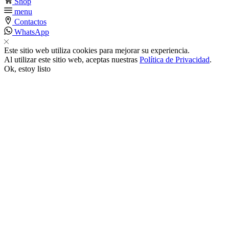
Shop
menu
cklink
Contactos
WhatsApp
nk
Este sitio web utiliza cookies para mejorar su experiencia.
Al utilizar este sitio web, aceptas nuestras
Política de Privacidad
.
Ok, estoy listo
nk
k satın al
nk panel
nk panel
nk panel
nk panel