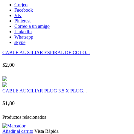
nk panel
Gorjeo
Facebook
VK
nk panel
Pinterest
Correo a un amigo
LinkedIn
nk panel
Whatsapp
skype
nk panel
CABLE AUXILIAR ESPIRAL DE COLO...
$
2,00
nk panel
nk panel
CABLE AUXILIAR PLUG 3.5 X PLUG...
nk panel
$
1,80
nk panel
Productos relacionados
nk panel
Añadir al carrito
Vista Rápida