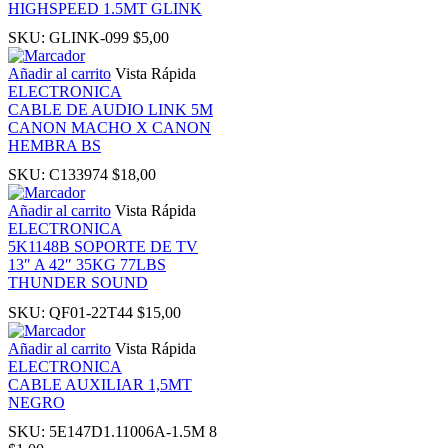
HIGHSPEED 1.5MT GLINK
SKU:
GLINK-099
$
5,00
oku
Añadir al carrito
Vista Rápida
ELECTRONICA
nk Panel
CABLE DE AUDIO LINK 5M
CANON MACHO X CANON
HEMBRA BS
nk Panel
SKU:
C133974
$
18,00
nk panel
Añadir al carrito
Vista Rápida
ELECTRONICA
5K1148B SOPORTE DE TV
Oku
13″ A 42″ 35KG 77LBS
THUNDER SOUND
nk
SKU:
QF01-22T44
$
15,00
Añadir al carrito
Vista Rápida
nk panel
ELECTRONICA
CABLE AUXILIAR 1,5MT
NEGRO
nk panel
SKU:
5E147D1.11006A-1.5M 8