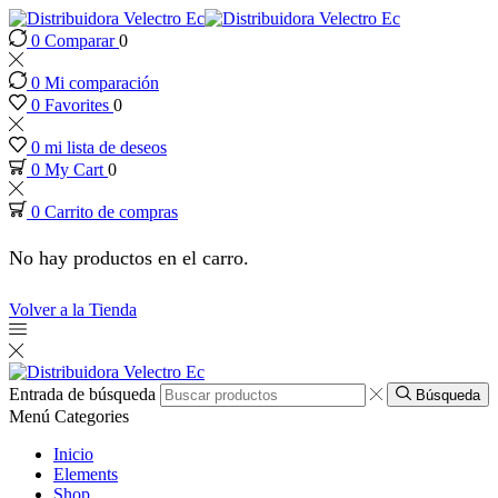
0
Comparar
0
nk panel
0
Mi comparación
nk panel
0
Favorites
0
0
mi lista de deseos
k paketleri
0
My Cart
0
0
Carrito de compras
nk
No hay productos en el carro.
nk
Volver a la Tienda
nk
nk
Entrada de búsqueda
Búsqueda
Menú
Categories
nk
Inicio
Elements
Shop