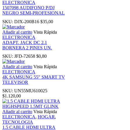
ELECTRONICA
1507098 AUDIFONO P/DJ
nk panel
NEGRO SEMI-PROFESIONAL
SKU:
DJX-200B16
$
35,00
nk panel
Añadir al carrito
Vista Rápida
ELECTRONICA
nk panel
ADAPT. JACK DC 2.1
BORNERA 2 PINES UN.
ati
SKU:
JFD-72658
$
0,80
Añadir al carrito
Vista Rápida
nk
ELECTRONICA
4K SAMSUNG 55″ SMART TV
TELEVISOR
nk Panel
SKU:
UN55MU610025
$
1.120,00
nk
Añadir al carrito
Vista Rápida
nk Panel
ELECTRONICA
,
HOGAR
,
TECNOLOGIA
1.5 CABLE HDMI ULTRA
nk