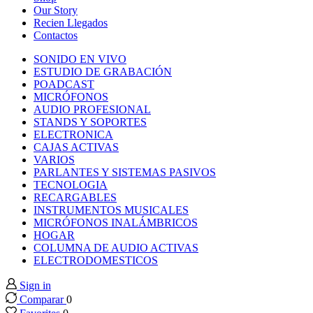
nk panel
Our Story
Recien Llegados
Contactos
nk panel
SONIDO EN VIVO
ESTUDIO DE GRABACIÓN
nk panel
POADCAST
MICRÓFONOS
AUDIO PROFESIONAL
nk panel
STANDS Y SOPORTES
ELECTRONICA
CAJAS ACTIVAS
nk panel
VARIOS
PARLANTES Y SISTEMAS PASIVOS
TECNOLOGIA
nk panel
RECARGABLES
INSTRUMENTOS MUSICALES
nk panel
MICRÓFONOS INALÁMBRICOS
HOGAR
COLUMNA DE AUDIO ACTIVAS
nk panel
ELECTRODOMESTICOS
Sign in
nk panel
Comparar
0