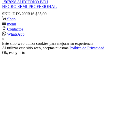
1507098 AUDIFONO P/DJ
NEGRO SEMI-PROFESIONAL
 satın al
SKU:
DJX-200B16
$
35,00
Shop
k panel
menu
Contactos
WhatsApp
k panel
Este sitio web utiliza cookies para mejorar su experiencia.
Al utilizar este sitio web, aceptas nuestras
Política de Privacidad
.
k panel
Ok, estoy listo
k panel
k panel
k panel
k panel