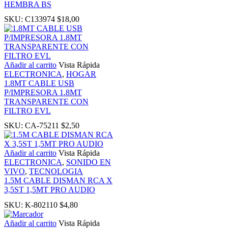
HEMBRA BS
SKU:
C133974
$
18,00
k panel
ku
Añadir al carrito
Vista Rápida
ELECTRONICA
,
HOGAR
k
1.8MT CABLE USB
P/IMPRESORA 1.8MT
TRANSPARENTE CON
k panel
FILTRO EVL
SKU:
CA-75211
$
2,50
k panel
Añadir al carrito
Vista Rápida
k panel
ELECTRONICA
,
SONIDO EN
VIVO
,
TECNOLOGIA
1.5M CABLE DISMAN RCA X
k Panel
3,5ST 1,5MT PRO AUDIO
SKU:
K-802110
$
4,80
k
Añadir al carrito
Vista Rápida