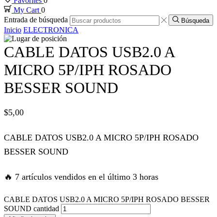
Favorites
0
My Cart
0
k panel
Entrada de búsqueda
Búsqueda
Inicio
ELECTRONICA
k panel
CABLE DATOS USB2.0 A
k panel
MICRO 5P/IPH ROSADO
BESSER SOUND
k panel
$
5,00
k panel
CABLE DATOS USB2.0 A MICRO 5P/IPH ROSADO
 satın al
BESSER SOUND
 satın al
🔥 7 artículos vendidos en el último 3 horas
k panel
CABLE DATOS USB2.0 A MICRO 5P/IPH ROSADO BESSER
SOUND cantidad
k panel