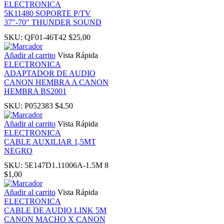
ELECTRONICA
5K11480 SOPORTE P/TV
k panel
37″-70″ THUNDER SOUND
SKU:
QF01-46T42
$
25,00
ti
Añadir al carrito
Vista Rápida
ELECTRONICA
k
ADAPTADOR DE AUDIO
CANON HEMBRA A CANON
HEMBRA BS2001
k Panel
SKU:
P052383
$
4,50
k
Añadir al carrito
Vista Rápida
ELECTRONICA
CABLE AUXILIAR 1,5MT
k Panel
NEGRO
SKU:
5E147D1.11006A-1.5M 8
ku
$
1,00
Añadir al carrito
Vista Rápida
k Panel
ELECTRONICA
CABLE DE AUDIO LINK 5M
CANON MACHO X CANON
k Panel