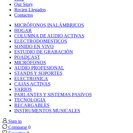
k panel
Our Story
Recien Llegados
Contactos
k panel
MICRÓFONOS INALÁMBRICOS
HOGAR
k panel
COLUMNA DE AUDIO ACTIVAS
ELECTRODOMESTICOS
SONIDO EN VIVO
k panel
ESTUDIO DE GRABACIÓN
POADCAST
MICRÓFONOS
k panel
AUDIO PROFESIONAL
STANDS Y SOPORTES
ELECTRONICA
k panel
CAJAS ACTIVAS
VARIOS
k panel
PARLANTES Y SISTEMAS PASIVOS
TECNOLOGIA
RECARGABLES
k panel
INSTRUMENTOS MUSICALES
Sign in
k panel
Comparar
0