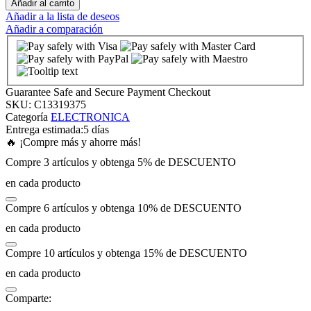
Añadir al carrito
Añadir a la lista de deseos
Añadir a comparación
k panel
k panel
Guarantee Safe and Secure Payment Checkout
k panel
SKU:
C13319375
Categoría
ELECTRONICA
Entrega estimada:
5 días
k panel
🔥 ¡Compre más y ahorre más!
Compre 3 artículos y obtenga 5% de DESCUENTO
k panel
en cada producto
Compre 6 artículos y obtenga 10% de DESCUENTO
k panel
en cada producto
k panel
Compre 10 artículos y obtenga 15% de DESCUENTO
en cada producto
k panel
Comparte: