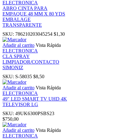
ELECTRONICA
k
ABRO CINTA PARA
EMPAQUE 48 MM X 80 YDS
EMBALAGE
k
TRANSPARENTE
SKU:
786210203045254
$
1,30
k panel
Añadir al carrito
Vista Rápida
ELECTRONICA
k panel
CLA SPRAY
LIMPIADOR/CONTACTO
SIMONIZ
k
SKU:
S-58035
$
8,50
k
Añadir al carrito
Vista Rápida
ELECTRONICA
49″ LED SMART TV UHD 4K
klink
TELEVISOR LG
SKU:
49UK6300PSBS23
k
$
750,00
Añadir al carrito
Vista Rápida
k
ELECTRONICA