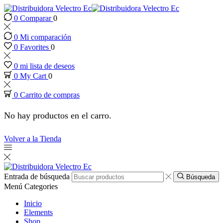
0
Comparar
0
k panel
0
Mi comparación
k panel
0
Favorites
0
0
mi lista de deseos
 paketleri
0
My Cart
0
0
Carrito de compras
k
No hay productos en el carro.
k
Volver a la Tienda
k
k
Entrada de búsqueda
Búsqueda
Menú
Categories
k panel
Inicio
Elements
Shop