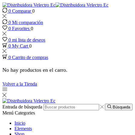
0
Comparar
0
nk panel
0
Mi comparación
nk panel
0
Favorites
0
0
mi lista de deseos
k paketleri
0
My Cart
0
0
Carrito de compras
nk
No hay productos en el carro.
nk
Volver a la Tienda
nk
nk
Entrada de búsqueda
Búsqueda
Menú
Categories
nk panel
Inicio
Elements
Shop