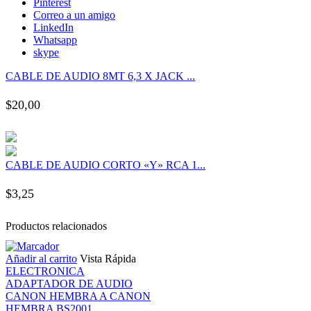
Pinterest
nk panel
Correo a un amigo
LinkedIn
Whatsapp
nk panel
skype
CABLE DE AUDIO 8MT 6,3 X JACK ...
nk panel
$
20,00
nk panel
nk panel
CABLE DE AUDIO CORTO «Y» RCA 1...
nk panel
$
3,25
nk panel
Productos relacionados
Añadir al carrito
Vista Rápida
nk panel
ELECTRONICA
ADAPTADOR DE AUDIO
nk panel
CANON HEMBRA A CANON
HEMBRA BS2001