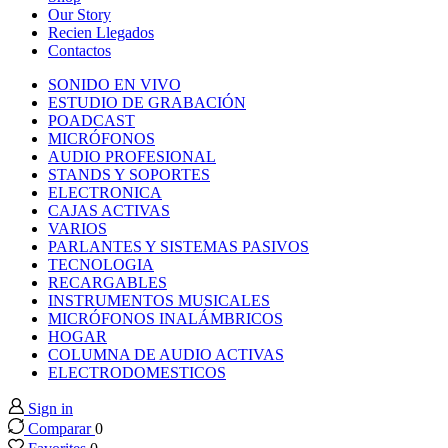
nk panel
Our Story
Recien Llegados
Contactos
nk panel
SONIDO EN VIVO
ESTUDIO DE GRABACIÓN
nk panel
POADCAST
MICRÓFONOS
AUDIO PROFESIONAL
nk panel
STANDS Y SOPORTES
ELECTRONICA
CAJAS ACTIVAS
nk panel
VARIOS
PARLANTES Y SISTEMAS PASIVOS
TECNOLOGIA
nk panel
RECARGABLES
INSTRUMENTOS MUSICALES
nk panel
MICRÓFONOS INALÁMBRICOS
HOGAR
COLUMNA DE AUDIO ACTIVAS
nk panel
ELECTRODOMESTICOS
Sign in
nk panel
Comparar
0