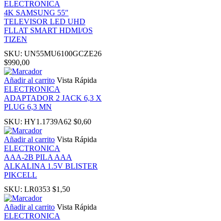
ELECTRONICA
4K SAMSUNG 55″
TELEVISOR LED UHD
nk panel
FLLAT SMART HDMI/OS
TIZEN
 Oku
SKU:
UN55MU6100GCZE26
$
990,00
nk
Añadir al carrito
Vista Rápida
ELECTRONICA
ADAPTADOR 2 JACK 6,3 X
nk panel
PLUG 6,3 MN
SKU:
HY1.1739A62
$
0,60
nk panel
Añadir al carrito
Vista Rápida
ELECTRONICA
nk panel
AAA-2B PILA AAA
ALKALINA 1.5V BLISTER
PIKCELL
nk Panel
SKU:
LR0353
$
1,50
nk
Añadir al carrito
Vista Rápida
ELECTRONICA