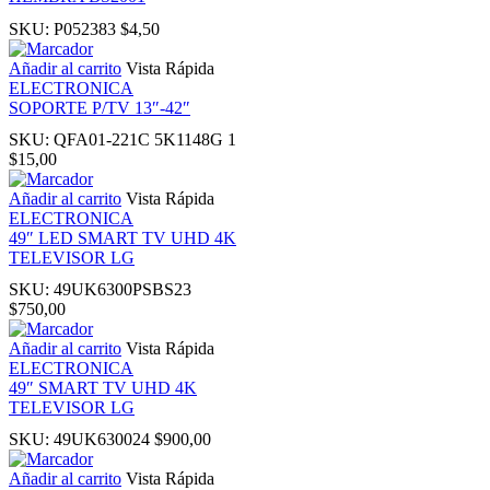
SKU:
P052383
$
4,50
nk panel
Añadir al carrito
Vista Rápida
ELECTRONICA
ati
SOPORTE P/TV 13″-42″
SKU:
QFA01-221C 5K1148G 1
nk
$
15,00
Añadir al carrito
Vista Rápida
nk Panel
ELECTRONICA
49″ LED SMART TV UHD 4K
TELEVISOR LG
nk
SKU:
49UK6300PSBS23
$
750,00
nk Panel
Añadir al carrito
Vista Rápida
ELECTRONICA
oku
49″ SMART TV UHD 4K
TELEVISOR LG
nk Panel
SKU:
49UK630024
$
900,00
Añadir al carrito
Vista Rápida
nk Panel