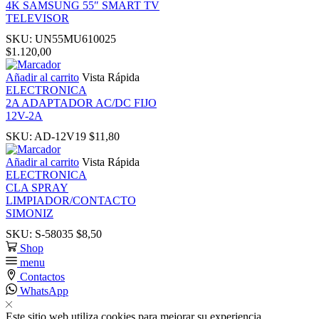
4K SAMSUNG 55″ SMART TV
nk
TELEVISOR
SKU:
UN55MU610025
nk
$
1.120,00
Añadir al carrito
Vista Rápida
nk panel
ELECTRONICA
2A ADAPTADOR AC/DC FIJO
12V-2A
nk panel
SKU:
AD-12V19
$
11,80
nk
Añadir al carrito
Vista Rápida
ELECTRONICA
CLA SPRAY
nk
LIMPIADOR/CONTACTO
SIMONIZ
cklink
SKU:
S-58035
$
8,50
Shop
menu
nk
Contactos
WhatsApp
nk
Este sitio web utiliza cookies para mejorar su experiencia.