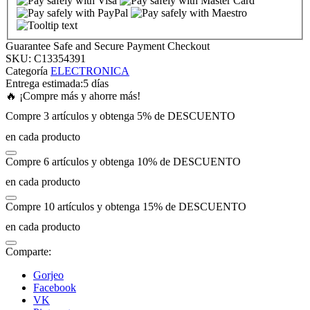
nk panel
Guarantee Safe and Secure Payment Checkout
SKU:
C13354391
nk panel
Categoría
ELECTRONICA
Entrega estimada:
5 días
🔥 ¡Compre más y ahorre más!
nk panel
Compre 3 artículos y obtenga 5% de DESCUENTO
en cada producto
nk panel
Compre 6 artículos y obtenga 10% de DESCUENTO
nk panel
en cada producto
Compre 10 artículos y obtenga 15% de DESCUENTO
nk panel
en cada producto
nk panel
Comparte:
Gorjeo
nk panel
Facebook
VK