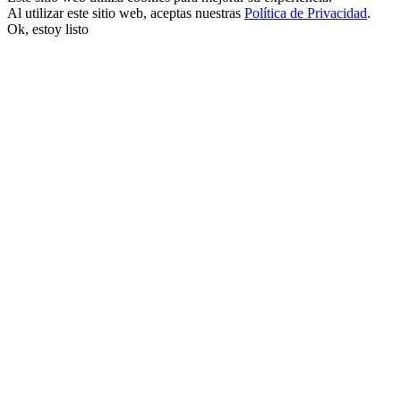
Al utilizar este sitio web, aceptas nuestras
Política de Privacidad
.
Ok, estoy listo
k satın al
nk panel
nk panel
nk panel
nk panel
nk panel
nk panel
nk panel