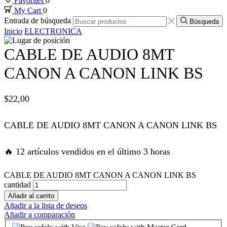
Favorites
0
My Cart
0
nk panel
Entrada de búsqueda
Búsqueda
Inicio
ELECTRONICA
nk panel
CABLE DE AUDIO 8MT
nk panel
CANON A CANON LINK BS
nk panel
$
22,00
nk panel
CABLE DE AUDIO 8MT CANON A CANON LINK BS
k satın al
🔥 12 artículos vendidos en el último 3 horas
k satın al
CABLE DE AUDIO 8MT CANON A CANON LINK BS
cantidad
Añadir al carrito
nk panel
Añadir a la lista de deseos
Añadir a comparación
nk panel