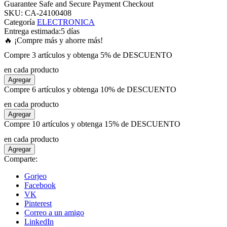
Guarantee Safe and Secure Payment Checkout
SKU:
CA-24100408
Categoría
ELECTRONICA
panel
Entrega estimada:
5 días
🔥 ¡Compre más y ahorre más!
panel
Compre 3 artículos y obtenga 5% de DESCUENTO
en cada producto
panel
Agregar
Compre 6 artículos y obtenga 10% de DESCUENTO
panel
en cada producto
Agregar
Compre 10 artículos y obtenga 15% de DESCUENTO
panel
en cada producto
Agregar
panel
Comparte:
Gorjeo
panel
Facebook
VK
Pinterest
panel
Correo a un amigo
LinkedIn