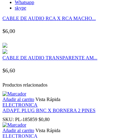
Whatsapp
panel
skype
CABLE DE AUDIO RCA X RCA MACHO...
panel
$
6,00
panel
panel
CABLE DE AUDIO TRANSPARENTE AM...
panel
$
6,60
panel
Productos relacionados
panel
Añadir al carrito
Vista Rápida
ELECTRONICA
ADAPT. PLUG BNC X BORNERA 2 PINES
panel
SKU:
PL-185859
$
0,80
Añadir al carrito
Vista Rápida
panel
ELECTRONICA