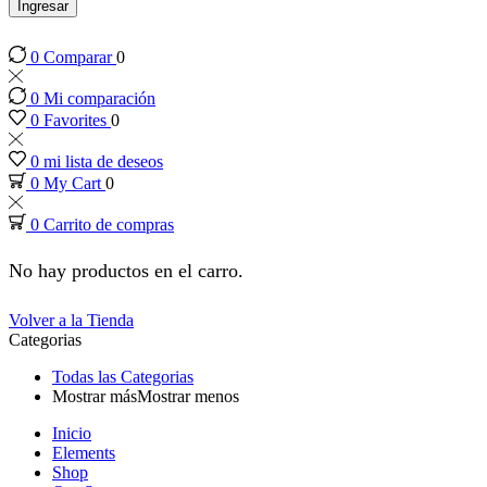
panel
Ingresar
0
Comparar
0
panel
0
Mi comparación
panel
0
Favorites
0
0
mi lista de deseos
panel
0
My Cart
0
0
Carrito de compras
panel
No hay productos en el carro.
panel
Volver a la Tienda
Categorias
panel
Todas las Categorias
Mostrar más
Mostrar menos
panel
Inicio
Elements
panel
Shop