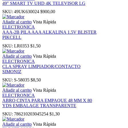
49″ SMART TV UHD 4K TELEVISOR LG
panel
SKU:
49UK630024
$
900,00
Añadir al carrito
Vista Rápida
ELECTRONICA
AAA-2B PILA AAA ALKALINA 1.5V BLISTER
PIKCELL
SKU:
LR0353
$
1,50
Panel
Añadir al carrito
Vista Rápida
ELECTRONICA
CLA SPRAY LIMPIADOR/CONTACTO
SIMONIZ
SKU:
S-58035
$
8,50
Panel
Añadir al carrito
Vista Rápida
ELECTRONICA
u
ABRO CINTA PARA EMPAQUE 48 MM X 80
YDS EMBALAGE TRANSPARENTE
Panel
SKU:
786210203045254
$
1,30
Añadir al carrito
Vista Rápida
Panel