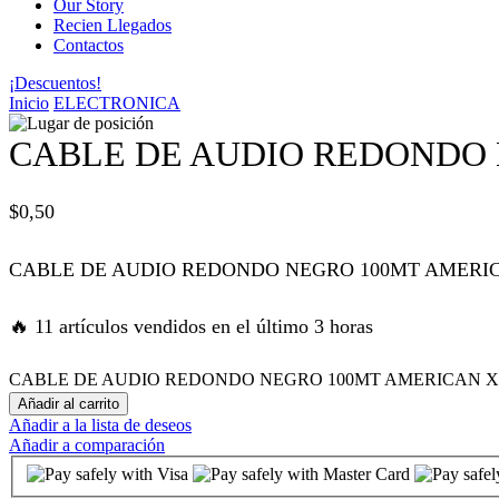
Our Story
Recien Llegados
panel
Contactos
¡Descuentos!
panel
Inicio
ELECTRONICA
panel
CABLE DE AUDIO REDONDO
panel
$
0,50
panel
CABLE DE AUDIO REDONDO NEGRO 100MT AMERI
atın al
🔥 11 artículos vendidos en el último 3 horas
atın al
CABLE DE AUDIO REDONDO NEGRO 100MT AMERICAN XTR
Añadir al carrito
Añadir a la lista de deseos
panel
Añadir a comparación
panel