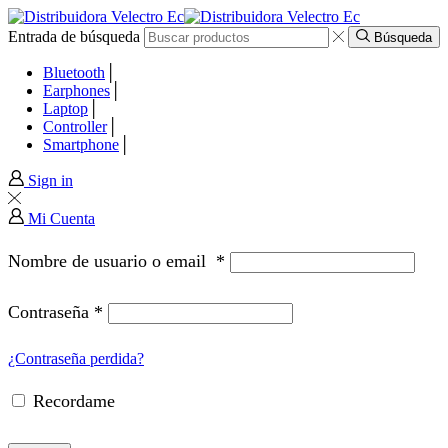
Entrada de búsqueda
panel
Búsqueda
Bluetooth
panel
Earphones
Laptop
Controller
aketleri
Smartphone
Sign in
Mi Cuenta
Nombre de usuario o email
*
Contraseña
*
¿Contraseña perdida?
Recordame
panel