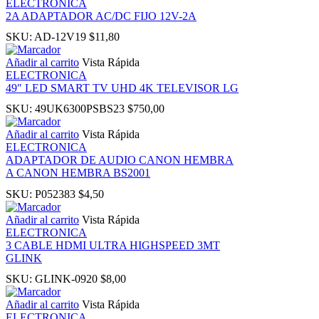
ELECTRONICA
2A ADAPTADOR AC/DC FIJO 12V-2A
panel
SKU:
AD-12V19
$
11,80
Añadir al carrito
Vista Rápida
u
ELECTRONICA
49″ LED SMART TV UHD 4K TELEVISOR LG
SKU:
49UK6300PSBS23
$
750,00
Añadir al carrito
Vista Rápida
panel
ELECTRONICA
ADAPTADOR DE AUDIO CANON HEMBRA
A CANON HEMBRA BS2001
panel
SKU:
P052383
$
4,50
panel
Añadir al carrito
Vista Rápida
ELECTRONICA
3 CABLE HDMI ULTRA HIGHSPEED 3MT
Panel
GLINK
SKU:
GLINK-0920
$
8,00
Añadir al carrito
Vista Rápida
ELECTRONICA