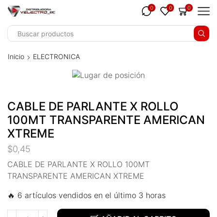
nk panel
0
0
0
nk panel
nk paketleri
Inicio
ELECTRONICA
nk
nk
CABLE DE PARLANTE X ROLLO
nk
100MT TRANSPARENTE AMERICAN
nk
XTREME
$
0,45
nk panel
CABLE DE PARLANTE X ROLLO 100MT
nk panel
TRANSPARENTE AMERICAN XTREME
nk panel
🔥 6 artículos vendidos en el último 3 horas
nk panel