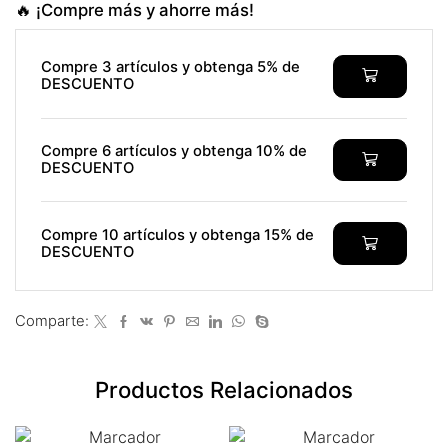
🔥 ¡Compre más y ahorre más!
nk panel
nk satın al
Compre 3 artículos y obtenga 5% de
DESCUENTO
nk satın al
nk panel
Compre 6 artículos y obtenga 10% de
DESCUENTO
nk panel
nk panel
Compre 10 artículos y obtenga 15% de
DESCUENTO
nk panel
nk panel
Comparte:
nk panel
Productos Relacionados
nk panel
nk panel