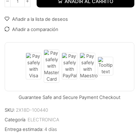
AÑADIR AL CARRITO
nk panel
Añadir a la lista de deseos
nk panel
Añadir a comparación
nk panel
nk panel
nk panel
nk panel
nk panel
Guarantee Safe and Secure Payment Checkout
nk panel
SKU:
2X18D-100440
nk panel
Categoría
ELECTRONICA
nk panel
Entrega estimada:
4 días