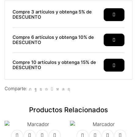
link panel
Compre 3 artículos y obtenga 5% de
link panel
DESCUENTO
link panel
Compre 6 artículos y obtenga 10% de
ink satın al
DESCUENTO
ink satın al
Compre 10 artículos y obtenga 15% de
DESCUENTO
link panel
link panel
Comparte:
link panel
link panel
Productos Relacionados
link panel
link panel