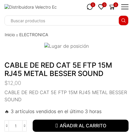
link panel
0
0
0
link panel
ink paketleri
Inicio
ELECTRONICA
link
link
CABLE DE RED CAT 5E FTP 15M
link
RJ45 METAL BESSER SOUND
link
$
12,00
link
CABLE DE RED CAT 5E FTP 15M RJ45 METAL BESSER
SOUND
link panel
🔥 3 artículos vendidos en el último 3 horas
link panel
AÑADIR AL CARRITO
link panel