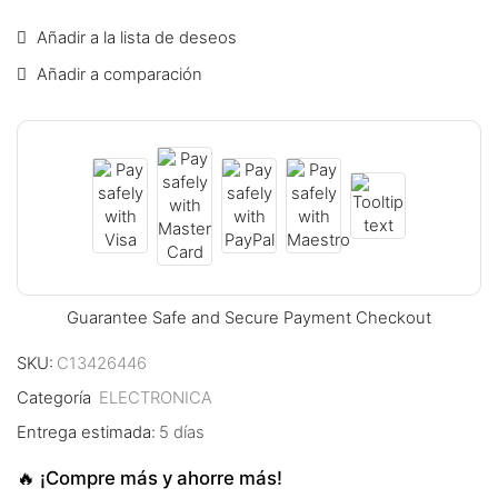
link panel
Añadir a la lista de deseos
Añadir a comparación
link panel
link panel
link panel
link panel
link panel
Guarantee Safe and Secure Payment Checkout
link panel
SKU:
C13426446
link panel
Categoría
ELECTRONICA
link panel
Entrega estimada:
5 días
link panel
🔥 ¡Compre más y ahorre más!