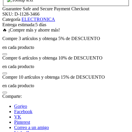
Guarantee Safe and Secure Payment Checkout
nk panel
SKU:
D-1128-3466
Categoría
ELECTRONICA
Entrega estimada:
5 días
nk panel
🔥 ¡Compre más y ahorre más!
Compre 3 artículos y obtenga 5% de DESCUENTO
nk panel
en cada producto
Compre 6 artículos y obtenga 10% de DESCUENTO
nk panel
en cada producto
nk panel
Compre 10 artículos y obtenga 15% de DESCUENTO
en cada producto
nk panel
Comparte:
nk panel
Gorjeo
Facebook
VK
nk panel
Pinterest
Correo a un amigo