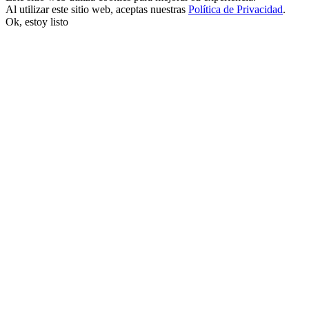
Al utilizar este sitio web, aceptas nuestras
Política de Privacidad
.
Ok, estoy listo
nk satın al
nk panel
nk panel
nk panel
nk panel
nk panel
nk panel
nk panel