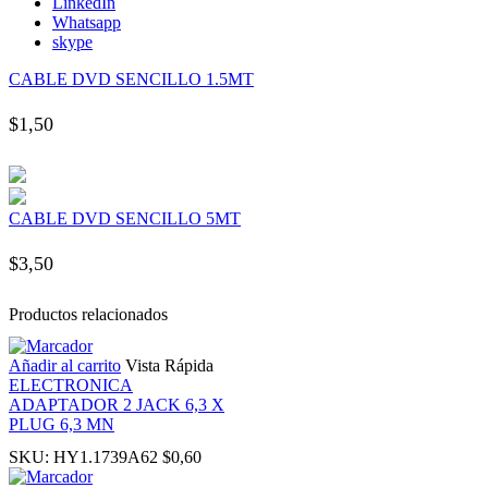
LinkedIn
nk panel
Whatsapp
skype
nk panel
CABLE DVD SENCILLO 1.5MT
$
1,50
nk panel
nk panel
CABLE DVD SENCILLO 5MT
nk panel
$
3,50
nk panel
Productos relacionados
nk panel
Añadir al carrito
Vista Rápida
ELECTRONICA
ADAPTADOR 2 JACK 6,3 X
nk panel
PLUG 6,3 MN
SKU:
HY1.1739A62
$
0,60
nk panel