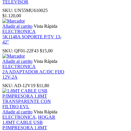
TELEVISOR
SKU:
UN55MU610025
nk panel
$
1.120,00
Añadir al carrito
Vista Rápida
 Oku
ELECTRONICA
5K1148A SOPORTE P/TV 13-
42″
nk
SKU:
QF01-22F43
$
15,00
nk panel
Añadir al carrito
Vista Rápida
ELECTRONICA
2A ADAPTADOR AC/DC FIJO
nk panel
12V-2A
SKU:
AD-12V19
$
11,80
nk panel
nk Panel
Añadir al carrito
Vista Rápida
ELECTRONICA
,
HOGAR
nk
1.8MT CABLE USB
P/IMPRESORA 1.8MT