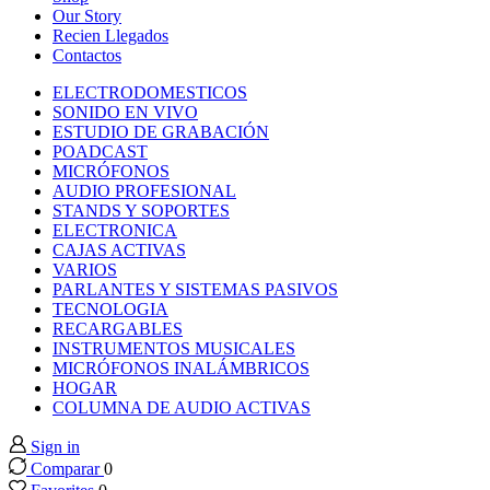
nk panel
Our Story
Recien Llegados
Contactos
nk panel
ELECTRODOMESTICOS
SONIDO EN VIVO
nk panel
ESTUDIO DE GRABACIÓN
POADCAST
MICRÓFONOS
nk panel
AUDIO PROFESIONAL
STANDS Y SOPORTES
ELECTRONICA
nk panel
CAJAS ACTIVAS
VARIOS
PARLANTES Y SISTEMAS PASIVOS
nk panel
TECNOLOGIA
RECARGABLES
nk panel
INSTRUMENTOS MUSICALES
MICRÓFONOS INALÁMBRICOS
HOGAR
nk panel
COLUMNA DE AUDIO ACTIVAS
Sign in
nk panel
Comparar
0