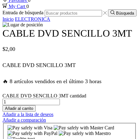
Favorites
0
My Cart
0
nk panel
Entrada de búsqueda
Búsqueda
Inicio
ELECTRONICA
nk panel
CABLE DVD SENCILLO 3MT
nk panel
$
2,00
nk panel
CABLE DVD SENCILLO 3MT
nk panel
🔥 8 artículos vendidos en el último 3 horas
nk satın al
CABLE DVD SENCILLO 3MT cantidad
nk satın al
Añadir al carrito
Añadir a la lista de deseos
Añadir a comparación
nk panel
nk panel