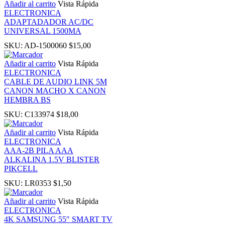
Añadir al carrito
Vista Rápida
ELECTRONICA
nk panel
ADAPTADADOR AC/DC
UNIVERSAL 1500MA
nati
SKU:
AD-1500060
$
15,00
Añadir al carrito
Vista Rápida
nk
ELECTRONICA
CABLE DE AUDIO LINK 5M
CANON MACHO X CANON
nk Panel
HEMBRA BS
SKU:
C133974
$
18,00
nk
Añadir al carrito
Vista Rápida
ELECTRONICA
nk Panel
AAA-2B PILA AAA
ALKALINA 1.5V BLISTER
PIKCELL
 oku
SKU:
LR0353
$
1,50
nk Panel
Añadir al carrito
Vista Rápida
ELECTRONICA
4K SAMSUNG 55″ SMART TV
nk Panel