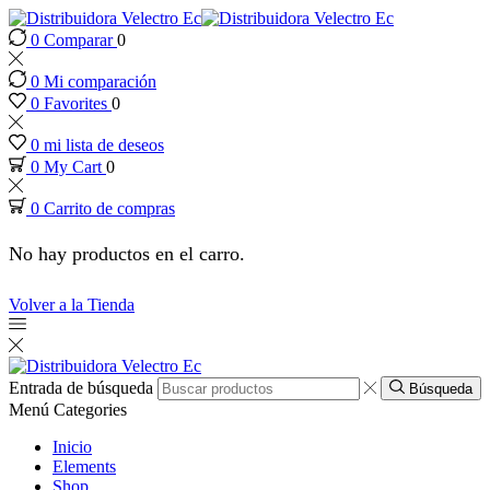
0
Comparar
0
nk panel
0
Mi comparación
nk panel
0
Favorites
0
0
mi lista de deseos
nk paketleri
0
My Cart
0
0
Carrito de compras
nk
No hay productos en el carro.
nk
Volver a la Tienda
nk
nk
Entrada de búsqueda
Búsqueda
Menú
Categories
nk panel
Inicio
Elements
Shop