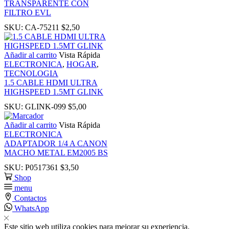
TRANSPARENTE CON
nk
FILTRO EVL
SKU:
CA-75211
$
2,50
nk
Añadir al carrito
Vista Rápida
nk panel
ELECTRONICA
,
HOGAR
,
TECNOLOGIA
1.5 CABLE HDMI ULTRA
nk panel
HIGHSPEED 1.5MT GLINK
SKU:
GLINK-099
$
5,00
nk
Añadir al carrito
Vista Rápida
ELECTRONICA
nk
ADAPTADOR 1/4 A CANON
MACHO METAL EM2005 BS
acklink
SKU:
P0517361
$
3,50
Shop
menu
nk
Contactos
WhatsApp
nk
Este sitio web utiliza cookies para mejorar su experiencia.