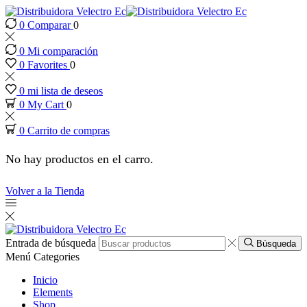
0
Comparar
0
nk panel
0
Mi comparación
nk panel
0
Favorites
0
0
mi lista de deseos
nk paketleri
0
My Cart
0
0
Carrito de compras
ink
No hay productos en el carro.
ink
Volver a la Tienda
ink
ink
Entrada de búsqueda
Búsqueda
Menú
Categories
nk panel
Inicio
Elements
Shop