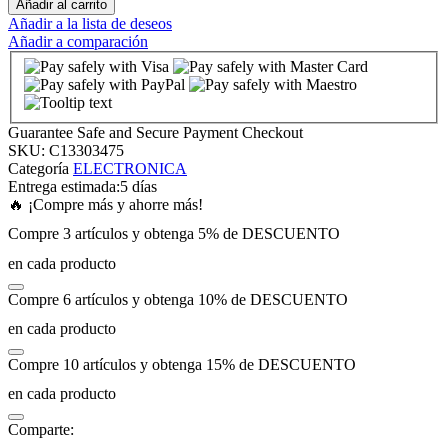
Añadir al carrito
Añadir a la lista de deseos
Añadir a comparación
nk panel
nk panel
Guarantee Safe and Secure Payment Checkout
nk panel
SKU:
C13303475
Categoría
ELECTRONICA
Entrega estimada:
5 días
nk panel
🔥 ¡Compre más y ahorre más!
Compre 3 artículos y obtenga 5% de DESCUENTO
nk panel
en cada producto
Compre 6 artículos y obtenga 10% de DESCUENTO
nk panel
en cada producto
nk panel
Compre 10 artículos y obtenga 15% de DESCUENTO
en cada producto
nk panel
Comparte: