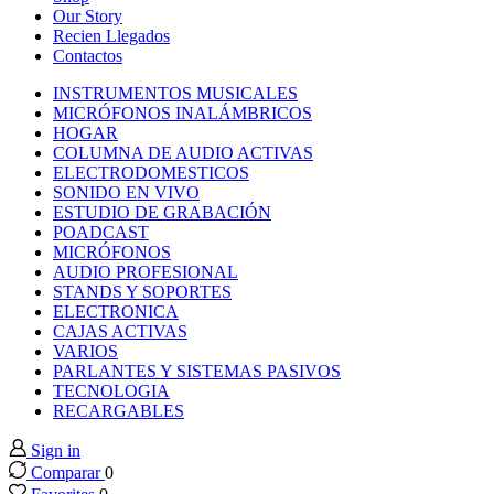
nk panel
Our Story
Recien Llegados
Contactos
nk panel
INSTRUMENTOS MUSICALES
MICRÓFONOS INALÁMBRICOS
nk panel
HOGAR
COLUMNA DE AUDIO ACTIVAS
ELECTRODOMESTICOS
nk panel
SONIDO EN VIVO
ESTUDIO DE GRABACIÓN
POADCAST
nk panel
MICRÓFONOS
AUDIO PROFESIONAL
STANDS Y SOPORTES
nk panel
ELECTRONICA
CAJAS ACTIVAS
nk panel
VARIOS
PARLANTES Y SISTEMAS PASIVOS
TECNOLOGIA
nk panel
RECARGABLES
Sign in
nk panel
Comparar
0