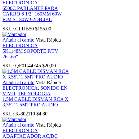
ELECTRONICA
6500C PARLANTE PARA
nk panel
CARRO 6 1/2″ 160MM 60W
R.M.S 180W 92DB JBL
nati
SKU:
CLUB50
$
155,00
Añadir al carrito
Vista Rápida
ink
ELECTRONICA
5K1148M SOPORTE P/TV
26″-65″
nk Panel
SKU:
QF01-44F45
$
20,00
ink
Añadir al carrito
Vista Rápida
ELECTRONICA
,
SONIDO EN
nk Panel
VIVO
,
TECNOLOGIA
1.5M CABLE DISMAN RCA X
3,5ST 1,5MT PRO AUDIO
 oku
SKU:
K-802110
$
4,80
nk Panel
Añadir al carrito
Vista Rápida
ELECTRONICA
ADAPTADADOR AC/DC
nk Panel