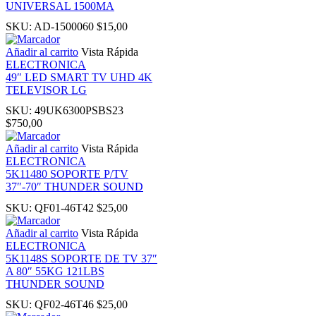
UNIVERSAL 1500MA
SKU:
AD-1500060
$
15,00
nk panel
Añadir al carrito
Vista Rápida
ELECTRONICA
 Oku
49″ LED SMART TV UHD 4K
TELEVISOR LG
ink
SKU:
49UK6300PSBS23
$
750,00
nk panel
Añadir al carrito
Vista Rápida
ELECTRONICA
5K11480 SOPORTE P/TV
nk panel
37″-70″ THUNDER SOUND
SKU:
QF01-46T42
$
25,00
nk panel
Añadir al carrito
Vista Rápida
ELECTRONICA
nk Panel
5K1148S SOPORTE DE TV 37″
A 80″ 55KG 121LBS
THUNDER SOUND
ink
SKU:
QF02-46T46
$
25,00