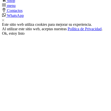
Shop
menu
nk satın al
Contactos
WhatsApp
nk panel
Este sitio web utiliza cookies para mejorar su experiencia.
Al utilizar este sitio web, aceptas nuestras
Política de Privacidad
.
Ok, estoy listo
nk panel
nk panel
nk panel
nk panel
nk panel
nk panel