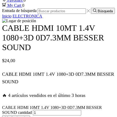
Favorites
0
My Cart
0
nk panel
Entrada de búsqueda
Búsqueda
Inicio
ELECTRONICA
nk panel
CABLE HDMI 10MT 1.4V
nk panel
1080+3D 0D7.3MM BESSER
SOUND
nk panel
$
24,00
nk panel
CABLE HDMI 10MT 1.4V 1080+3D 0D7.3MM BESSER
nk satın al
SOUND
nk satın al
🔥 4 artículos vendidos en el último 3 horas
nk panel
CABLE HDMI 10MT 1.4V 1080+3D 0D7.3MM BESSER
SOUND cantidad
nk panel