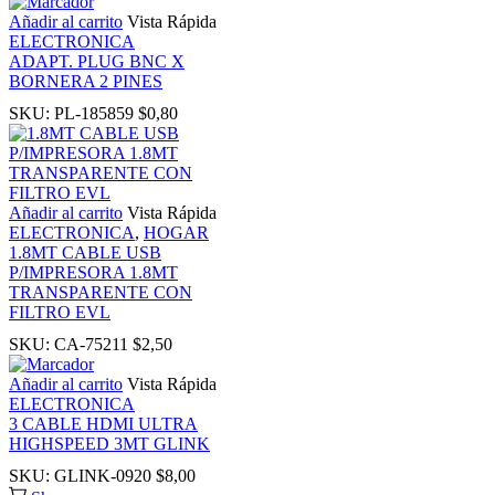
ink
Añadir al carrito
Vista Rápida
ELECTRONICA
ADAPT. PLUG BNC X
ink
BORNERA 2 PINES
SKU:
PL-185859
$
0,80
nk panel
nk panel
Añadir al carrito
Vista Rápida
ELECTRONICA
,
HOGAR
ink
1.8MT CABLE USB
P/IMPRESORA 1.8MT
TRANSPARENTE CON
ink
FILTRO EVL
SKU:
CA-75211
$
2,50
acklink
Añadir al carrito
Vista Rápida
ELECTRONICA
ink
3 CABLE HDMI ULTRA
HIGHSPEED 3MT GLINK
ink
SKU:
GLINK-0920
$
8,00