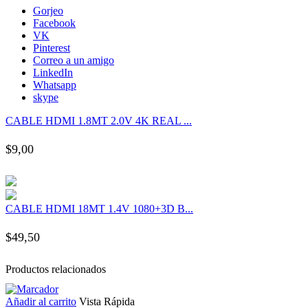
nk panel
Gorjeo
Facebook
VK
nk panel
Pinterest
Correo a un amigo
LinkedIn
nk panel
Whatsapp
skype
nk panel
CABLE HDMI 1.8MT 2.0V 4K REAL ...
$
9,00
nk panel
nk panel
CABLE HDMI 18MT 1.4V 1080+3D B...
nk panel
$
49,50
nk panel
Productos relacionados
nk panel
Añadir al carrito
Vista Rápida