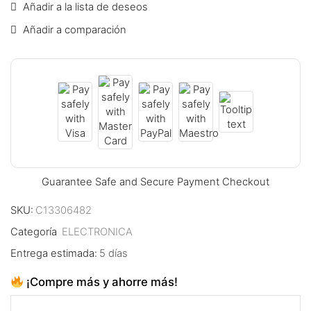
Añadir a la lista de deseos
nk panel
Añadir a comparación
nk panel
nk panel
nk panel
nk panel
nk panel
Guarantee Safe and Secure Payment Checkout
nk panel
SKU:
C13306482
nk panel
Categoría
ELECTRONICA
Entrega estimada:
5 días
nk panel
¡Compre más y ahorre más!
nk panel