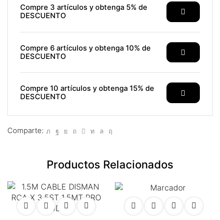
nk panel
Compre 3 artículos y obtenga 5% de
DESCUENTO
nk satın al
nk satın al
Compre 6 artículos y obtenga 10% de
DESCUENTO
nk panel
nk panel
Compre 10 artículos y obtenga 15% de
DESCUENTO
nk panel
nk panel
Comparte:
nk panel
Productos Relacionados
nk panel
nk panel
nk panel