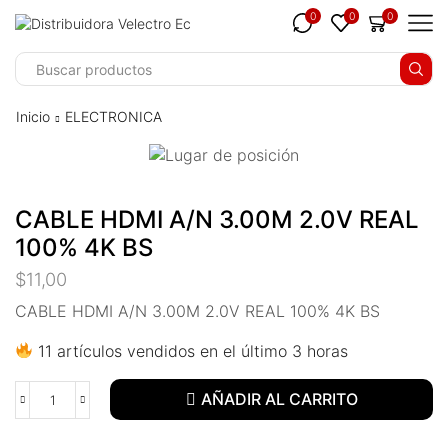
nk panel
0
0
0
nk panel
nk paketleri
Inicio
ELECTRONICA
nk
nk
CABLE HDMI A/N 3.00M 2.0V REAL
nk
100% 4K BS
nk
$
11,00
nk panel
CABLE HDMI A/N 3.00M 2.0V REAL 100% 4K BS
11 artículos vendidos en el último 3 horas
nk panel
nk panel
AÑADIR AL CARRITO
nk panel