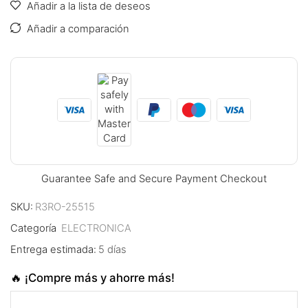
Añadir a la lista de deseos
 panel
Añadir a comparación
satın al
satın al
 panel
 panel
 panel
Guarantee Safe and Secure Payment Checkout
 panel
SKU:
R3RO-25515
 panel
Categoría
ELECTRONICA
 panel
Entrega estimada:
5 días
 panel
🔥 ¡Compre más y ahorre más!
 panel