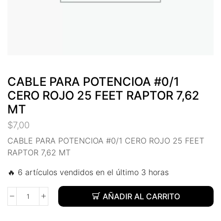
 panel
 panel
 panel
 panel
CABLE PARA POTENCIOA #0/1
CERO ROJO 25 FEET RAPTOR 7,62
 panel
MT
 panel
$
7,00
CABLE PARA POTENCIOA #0/1 CERO ROJO 25 FEET
 panel
RAPTOR 7,62 MT
 panel
🔥 6 artículos vendidos en el último 3 horas
 panel
AÑADIR AL CARRITO
 panel