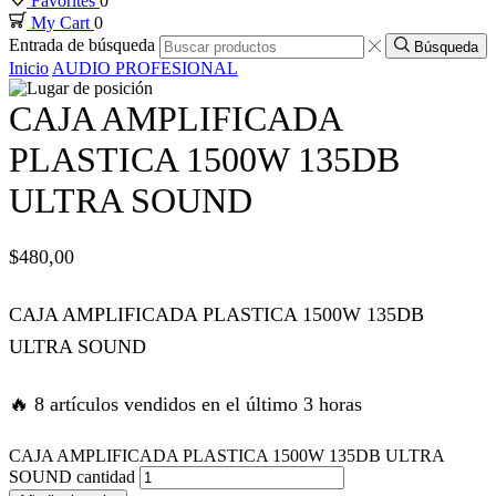
Favorites
0
My Cart
0
nk panel
Entrada de búsqueda
Búsqueda
Inicio
AUDIO PROFESIONAL
nk panel
CAJA AMPLIFICADA
nk panel
PLASTICA 1500W 135DB
ULTRA SOUND
nk panel
$
480,00
nk panel
CAJA AMPLIFICADA PLASTICA 1500W 135DB
k satın al
ULTRA SOUND
k satın al
🔥 8 artículos vendidos en el último 3 horas
nk panel
CAJA AMPLIFICADA PLASTICA 1500W 135DB ULTRA
SOUND cantidad
nk panel