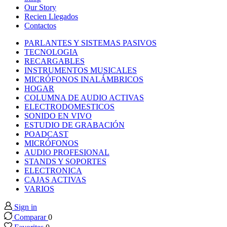
nk panel
Our Story
Recien Llegados
Contactos
nk panel
PARLANTES Y SISTEMAS PASIVOS
TECNOLOGIA
nk panel
RECARGABLES
INSTRUMENTOS MUSICALES
MICRÓFONOS INALÁMBRICOS
nk panel
HOGAR
COLUMNA DE AUDIO ACTIVAS
ELECTRODOMESTICOS
nk panel
SONIDO EN VIVO
ESTUDIO DE GRABACIÓN
POADCAST
nk panel
MICRÓFONOS
AUDIO PROFESIONAL
nk panel
STANDS Y SOPORTES
ELECTRONICA
CAJAS ACTIVAS
nk panel
VARIOS
Sign in
nk panel
Comparar
0