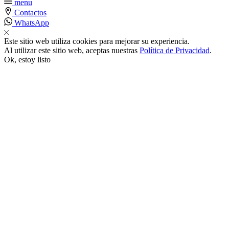
menu
Contactos
k satın al
WhatsApp
Este sitio web utiliza cookies para mejorar su experiencia.
nk panel
Al utilizar este sitio web, aceptas nuestras
Política de Privacidad
.
Ok, estoy listo
nk panel
nk panel
nk panel
nk panel
nk panel
nk panel