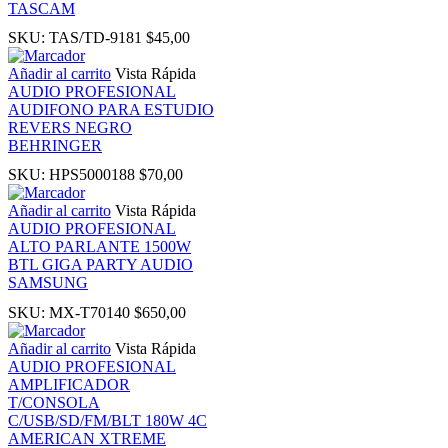
TASCAM
SKU:
TAS/TD-9181
$
45,00
nk panel
Añadir al carrito
Vista Rápida
AUDIO PROFESIONAL
 Oku
AUDIFONO PARA ESTUDIO
REVERS NEGRO
BEHRINGER
nk
SKU:
HPS5000188
$
70,00
nk panel
Añadir al carrito
Vista Rápida
AUDIO PROFESIONAL
ALTO PARLANTE 1500W
nk panel
BTL GIGA PARTY AUDIO
SAMSUNG
nk panel
SKU:
MX-T70140
$
650,00
Añadir al carrito
Vista Rápida
nk Panel
AUDIO PROFESIONAL
AMPLIFICADOR
T/CONSOLA
nk
C/USB/SD/FM/BLT 180W 4C
AMERICAN XTREME