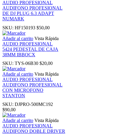
AUDIO PROFESIONAL
AUDIFONO PROFESIONAL
nk panel
DE DJ PLUG 6.3 ADAPT
NUMARK
ati
SKU:
HF150193
$
50,00
Añadir al carrito
Vista Rápida
nk
AUDIO PROFESIONAL
5424 PEDESTAL DE CAJA
38MM IBBOCX
nk Panel
SKU:
TYS-06B30
$
20,00
nk
Añadir al carrito
Vista Rápida
AUDIO PROFESIONAL
AUDIFONO PROFESIONAL
nk Panel
CON MICROFONO
STANTON
oku
SKU:
DJPRO-500MC192
$
90,00
nk Panel
Añadir al carrito
Vista Rápida
AUDIO PROFESIONAL
AUDIFONO DOBLE DRIVER
nk Panel