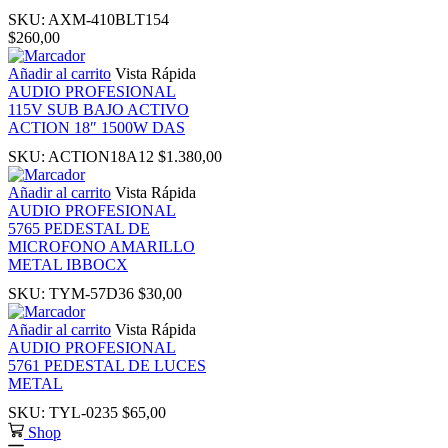
nk
SKU:
AXM-410BLT154
$
260,00
nk
Añadir al carrito
Vista Rápida
AUDIO PROFESIONAL
115V SUB BAJO ACTIVO
nk panel
ACTION 18″ 1500W DAS
SKU:
ACTION18A12
$
1.380,00
nk panel
Añadir al carrito
Vista Rápida
AUDIO PROFESIONAL
nk
5765 PEDESTAL DE
MICROFONO AMARILLO
METAL IBBOCX
nk
SKU:
TYM-57D36
$
30,00
cklink
Añadir al carrito
Vista Rápida
AUDIO PROFESIONAL
5761 PEDESTAL DE LUCES
nk
METAL
SKU:
TYL-0235
$
65,00
nk
Shop