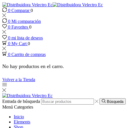
0
Comparar
0
nk panel
0
Mi comparación
nk panel
0
Favorites
0
0
mi lista de deseos
k paketleri
0
My Cart
0
0
Carrito de compras
nk
No hay productos en el carro.
nk
Volver a la Tienda
nk
nk
Entrada de búsqueda
Búsqueda
Menú
Categories
nk panel
Inicio
Elements
Shop