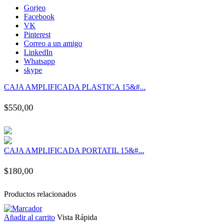
nk panel
Gorjeo
Facebook
VK
nk panel
Pinterest
Correo a un amigo
LinkedIn
nk panel
Whatsapp
skype
nk panel
CAJA AMPLIFICADA PLASTICA 15&#...
$
550,00
nk panel
nk panel
CAJA AMPLIFICADA PORTATIL 15&#...
nk panel
$
180,00
nk panel
Productos relacionados
nk panel
Añadir al carrito
Vista Rápida