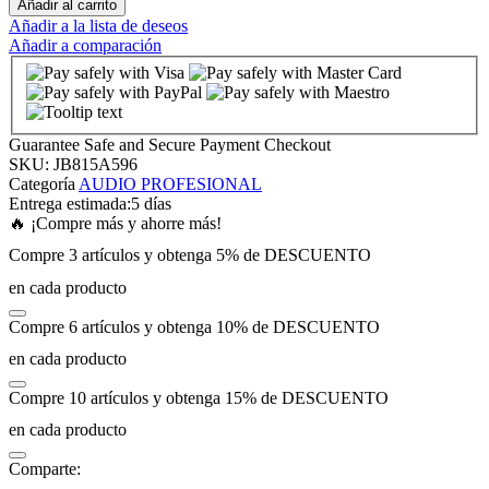
Añadir al carrito
Añadir a la lista de deseos
Añadir a comparación
nk panel
nk panel
Guarantee Safe and Secure Payment Checkout
nk panel
SKU:
JB815A596
Categoría
AUDIO PROFESIONAL
Entrega estimada:
5 días
nk panel
🔥 ¡Compre más y ahorre más!
Compre 3 artículos y obtenga 5% de DESCUENTO
nk panel
en cada producto
Compre 6 artículos y obtenga 10% de DESCUENTO
nk panel
en cada producto
nk panel
Compre 10 artículos y obtenga 15% de DESCUENTO
en cada producto
nk panel
Comparte: