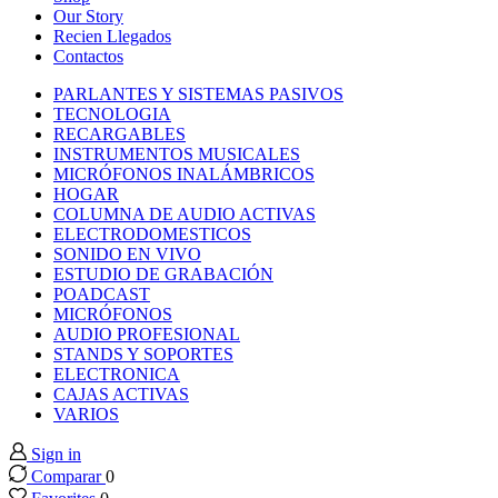
nk panel
Our Story
Recien Llegados
Contactos
nk panel
PARLANTES Y SISTEMAS PASIVOS
TECNOLOGIA
nk panel
RECARGABLES
INSTRUMENTOS MUSICALES
MICRÓFONOS INALÁMBRICOS
nk panel
HOGAR
COLUMNA DE AUDIO ACTIVAS
ELECTRODOMESTICOS
nk panel
SONIDO EN VIVO
ESTUDIO DE GRABACIÓN
POADCAST
nk panel
MICRÓFONOS
AUDIO PROFESIONAL
nk panel
STANDS Y SOPORTES
ELECTRONICA
CAJAS ACTIVAS
nk panel
VARIOS
Sign in
nk panel
Comparar
0