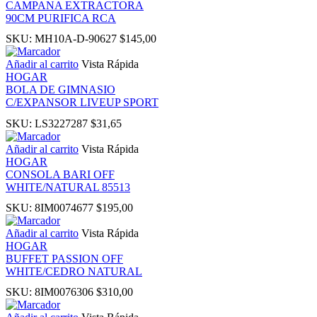
CAMPANA EXTRACTORA
90CM PURIFICA RCA
nk panel
SKU:
MH10A-D-90627
$
145,00
Añadir al carrito
Vista Rápida
 Oku
HOGAR
BOLA DE GIMNASIO
C/EXPANSOR LIVEUP SPORT
ink
SKU:
LS3227287
$
31,65
nk panel
Añadir al carrito
Vista Rápida
HOGAR
CONSOLA BARI OFF
nk panel
WHITE/NATURAL 85513
SKU:
8IM0074677
$
195,00
nk panel
Añadir al carrito
Vista Rápida
HOGAR
nk Panel
BUFFET PASSION OFF
WHITE/CEDRO NATURAL
ink
SKU:
8IM0076306
$
310,00