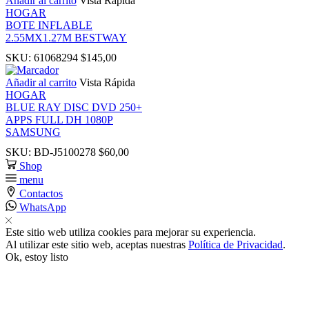
Añadir al carrito
Vista Rápida
ink
HOGAR
BOTE INFLABLE
2.55MX1.27M BESTWAY
ink
SKU:
61068294
$
145,00
nk panel
Añadir al carrito
Vista Rápida
HOGAR
BLUE RAY DISC DVD 250+
nk panel
APPS FULL DH 1080P
SAMSUNG
SKU:
BD-J5100278
$
60,00
ink
Shop
menu
ink
Contactos
WhatsApp
acklink
Este sitio web utiliza cookies para mejorar su experiencia.
Al utilizar este sitio web, aceptas nuestras
Política de Privacidad
.
Ok, estoy listo
ink
ink