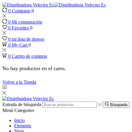
0
Comparar
0
nk panel
0
Mi comparación
nk panel
0
Favorites
0
0
mi lista de deseos
nk paketleri
0
My Cart
0
0
Carrito de compras
ink
No hay productos en el carro.
ink
Volver a la Tienda
ink
ink
Entrada de búsqueda
Búsqueda
Menú
Categories
nk panel
Inicio
Elements
Shop