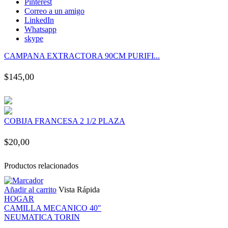
Pinterest
nk panel
Correo a un amigo
LinkedIn
Whatsapp
nk panel
skype
CAMPANA EXTRACTORA 90CM PURIFI...
nk panel
$
145,00
nk panel
nk panel
COBIJA FRANCESA 2 1/2 PLAZA
nk panel
$
20,00
nk panel
Productos relacionados
Añadir al carrito
Vista Rápida
nk panel
HOGAR
CAMILLA MECANICO 40″
nk panel
NEUMATICA TORIN