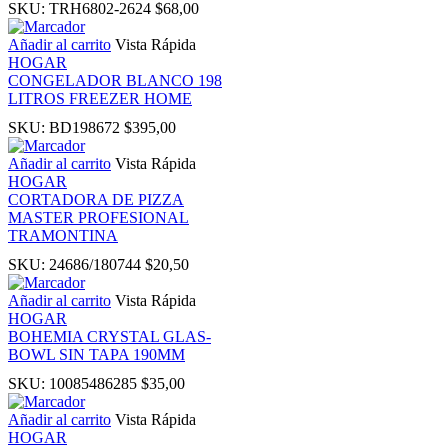
SKU:
TRH6802-2624
$
68,00
nk panel
Añadir al carrito
Vista Rápida
HOGAR
CONGELADOR BLANCO 198
nati
LITROS FREEZER HOME
SKU:
BD198672
$
395,00
ink
Añadir al carrito
Vista Rápida
HOGAR
nk Panel
CORTADORA DE PIZZA
MASTER PROFESIONAL
TRAMONTINA
ink
SKU:
24686/180744
$
20,50
nk Panel
Añadir al carrito
Vista Rápida
HOGAR
BOHEMIA CRYSTAL GLAS-
 oku
BOWL SIN TAPA 190MM
SKU:
10085486285
$
35,00
nk Panel
Añadir al carrito
Vista Rápida
HOGAR
nk Panel