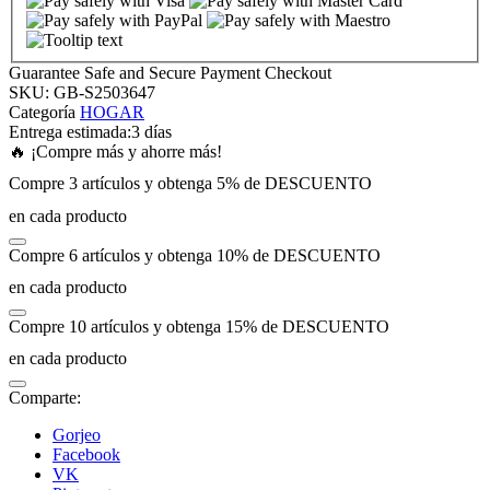
nk panel
Guarantee Safe and Secure Payment Checkout
SKU:
GB-S2503647
nk panel
Categoría
HOGAR
Entrega estimada:
3 días
🔥 ¡Compre más y ahorre más!
nk panel
Compre 3 artículos y obtenga 5% de DESCUENTO
en cada producto
nk panel
Compre 6 artículos y obtenga 10% de DESCUENTO
nk panel
en cada producto
Compre 10 artículos y obtenga 15% de DESCUENTO
nk panel
en cada producto
nk panel
Comparte:
Gorjeo
nk panel
Facebook
VK