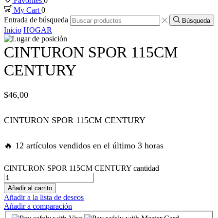
Favorites
0
My Cart
0
nk panel
Entrada de búsqueda
Búsqueda
Inicio
HOGAR
nk panel
CINTURON SPOR 115CM
nk panel
CENTURY
nk panel
$
46,00
nk panel
CINTURON SPOR 115CM CENTURY
nk satın al
🔥 12 artículos vendidos en el último 3 horas
nk satın al
CINTURON SPOR 115CM CENTURY cantidad
Añadir al carrito
nk panel
Añadir a la lista de deseos
Añadir a comparación
nk panel