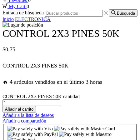
Favorites
0
My Cart
0
ink panel
Entrada de búsqueda
Búsqueda
Inicio
ELECTRONICA
ink panel
CONTROL 2X3 PINES 50K
ink panel
$
0,75
ink panel
CONTROL 2X3 PINES 50K
ink panel
🔥 4 artículos vendidos en el último 3 horas
ink satın al
CONTROL 2X3 PINES 50K cantidad
ink satın al
Añadir al carrito
Añadir a la lista de deseos
Añadir a comparación
ink panel
ink panel