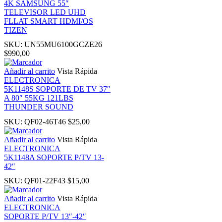
4K SAMSUNG 55″
TELEVISOR LED UHD
FLLAT SMART HDMI/OS
ink panel
TIZEN
SKU:
UN55MU6100GCZE26
l Oku
$
990,00
Añadir al carrito
Vista Rápida
link
ELECTRONICA
5K1148S SOPORTE DE TV 37″
A 80″ 55KG 121LBS
ink panel
THUNDER SOUND
SKU:
QF02-46T46
$
25,00
ink panel
Añadir al carrito
Vista Rápida
ELECTRONICA
ink panel
5K1148A SOPORTE P/TV 13-
42″
ink Panel
SKU:
QF01-22F43
$
15,00
Añadir al carrito
Vista Rápida
link
ELECTRONICA
SOPORTE P/TV 13″-42″