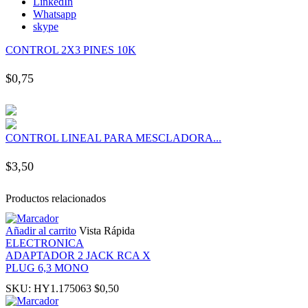
LinkedIn
ink panel
Whatsapp
skype
ink panel
CONTROL 2X3 PINES 10K
$
0,75
ink panel
ink panel
CONTROL LINEAL PARA MESCLADORA...
ink panel
$
3,50
ink panel
Productos relacionados
ink panel
Añadir al carrito
Vista Rápida
ELECTRONICA
ADAPTADOR 2 JACK RCA X
ink panel
PLUG 6,3 MONO
SKU:
HY1.175063
$
0,50
ink panel