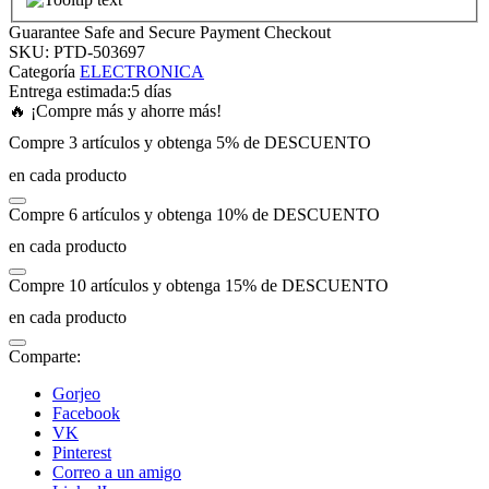
Guarantee Safe and Secure Payment Checkout
ink panel
SKU:
PTD-503697
Categoría
ELECTRONICA
Entrega estimada:
5 días
ink panel
🔥 ¡Compre más y ahorre más!
Compre 3 artículos y obtenga 5% de DESCUENTO
ink panel
en cada producto
Compre 6 artículos y obtenga 10% de DESCUENTO
ink panel
en cada producto
ink panel
Compre 10 artículos y obtenga 15% de DESCUENTO
en cada producto
ink panel
Comparte:
ink panel
Gorjeo
Facebook
VK
ink panel
Pinterest
Correo a un amigo