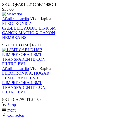
link
SKU:
QFA01-221C 5K1148G 1
$
15,00
link
Añadir al carrito
Vista Rápida
ELECTRONICA
CABLE DE AUDIO LINK 5M
ink panel
CANON MACHO X CANON
HEMBRA BS
ink panel
SKU:
C133974
$
18,00
link
Añadir al carrito
Vista Rápida
link
ELECTRONICA
,
HOGAR
1.8MT CABLE USB
P/IMPRESORA 1.8MT
Hacklink
TRANSPARENTE CON
FILTRO EVL
link
SKU:
CA-75211
$
2,50
Shop
menu
link
Contactos