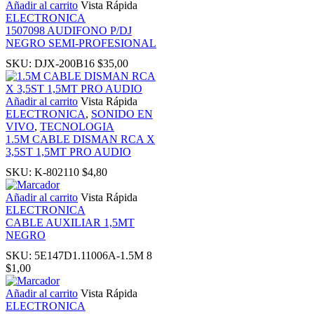
Añadir al carrito
Vista Rápida
ELECTRONICA
ink panel
1507098 AUDIFONO P/DJ
NEGRO SEMI-PROFESIONAL
inati
SKU:
DJX-200B16
$
35,00
link
Añadir al carrito
Vista Rápida
ELECTRONICA
,
SONIDO EN
VIVO
,
TECNOLOGIA
ink Panel
1.5M CABLE DISMAN RCA X
3,5ST 1,5MT PRO AUDIO
link
SKU:
K-802110
$
4,80
Añadir al carrito
Vista Rápida
ink Panel
ELECTRONICA
CABLE AUXILIAR 1,5MT
NEGRO
l oku
SKU:
5E147D1.11006A-1.5M 8
$
1,00
ink Panel
Añadir al carrito
Vista Rápida
ELECTRONICA
ink Panel