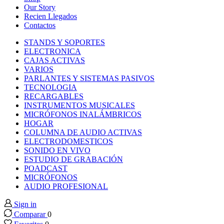
ink panel
Our Story
Recien Llegados
Contactos
ink panel
STANDS Y SOPORTES
ELECTRONICA
ink panel
CAJAS ACTIVAS
VARIOS
PARLANTES Y SISTEMAS PASIVOS
ink panel
TECNOLOGIA
RECARGABLES
INSTRUMENTOS MUSICALES
ink panel
MICRÓFONOS INALÁMBRICOS
HOGAR
COLUMNA DE AUDIO ACTIVAS
ink panel
ELECTRODOMESTICOS
SONIDO EN VIVO
ink panel
ESTUDIO DE GRABACIÓN
POADCAST
MICRÓFONOS
ink panel
AUDIO PROFESIONAL
Sign in
ink panel
Comparar
0