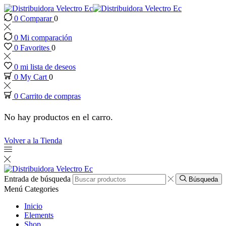
0
Comparar
0
ink panel
0
Mi comparación
ink panel
0
Favorites
0
0
mi lista de deseos
ink paketleri
0
My Cart
0
0
Carrito de compras
link
No hay productos en el carro.
link
Volver a la Tienda
link
link
Entrada de búsqueda
Búsqueda
Menú
Categories
ink panel
Inicio
Elements
Shop