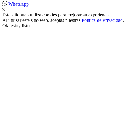
WhatsApp
ink satın al
Este sitio web utiliza cookies para mejorar su experiencia.
Al utilizar este sitio web, aceptas nuestras
Política de Privacidad
.
Ok, estoy listo
ink panel
ink panel
ink panel
ink panel
ink panel
ink panel
ink panel