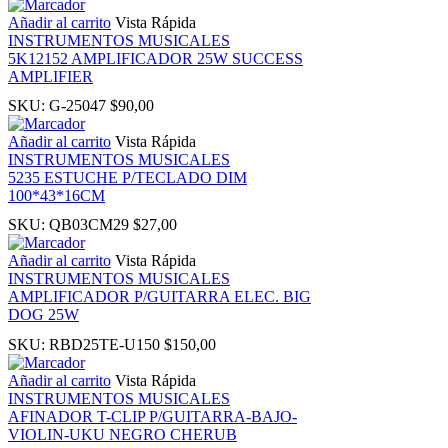
Añadir al carrito
Vista Rápida
INSTRUMENTOS MUSICALES
panel
5K12152 AMPLIFICADOR 25W SUCCESS
AMPLIFIER
u
SKU:
G-25047
$
90,00
Añadir al carrito
Vista Rápida
INSTRUMENTOS MUSICALES
5235 ESTUCHE P/TECLADO DIM
100*43*16CM
panel
SKU:
QB03CM29
$
27,00
panel
Añadir al carrito
Vista Rápida
INSTRUMENTOS MUSICALES
AMPLIFICADOR P/GUITARRA ELEC. BIG
panel
DOG 25W
SKU:
RBD25TE-U150
$
150,00
Panel
Añadir al carrito
Vista Rápida
INSTRUMENTOS MUSICALES
AFINADOR T-CLIP P/GUITARRA-BAJO-
VIOLIN-UKU NEGRO CHERUB