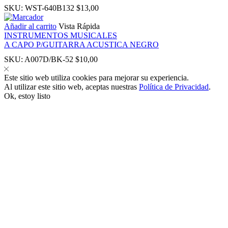
SKU:
WST-640B132
$
13,00
Añadir al carrito
Vista Rápida
INSTRUMENTOS MUSICALES
A CAPO P/GUITARRA ACUSTICA NEGRO
SKU:
A007D/BK-52
$
10,00
panel
Este sitio web utiliza cookies para mejorar su experiencia.
Al utilizar este sitio web, aceptas nuestras
Política de Privacidad
.
panel
Ok, estoy listo
ink