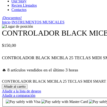
Our Story
Recien Llegados
panel
Contactos
¡Descuentos!
panel
Inicio
INSTRUMENTOS MUSICALES
panel
CONTROLADOR BLACK MICBL
panel
$
150,00
panel
CONTROLADOR BLACK MICBLA 25 TECLAS MIDI S
atın al
🔥 8 artículos vendidos en el último 3 horas
atın al
CONTROLADOR BLACK MICBLA 25 TECLAS MIDI SMART AR
Añadir al carrito
Añadir a la lista de deseos
panel
Añadir a comparación
panel