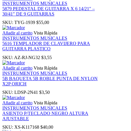
INSTRUMENTOS MUSICALES
panel
5879 PEDESTAL DE GUITARRA X 6 14/21″ –
30/41″ DE 9 GUITARRAS
SKU:
TYG-1939
$
55,00
Añadir al carrito
Vista Rápida
INSTRUMENTOS MUSICALES
5616 TEMPLADOR DE CLAVIJERO PARA
GUITARRA PLASTICO
Panel
SKU:
AZ-RJ-NG32
$
3,55
Añadir al carrito
Vista Rápida
INSTRUMENTOS MUSICALES
5B BAQUETA 5B ROBLE PUNTA DE NYLON
X2P ORICH
Panel
SKU:
LDSP-2N41
$
3,50
Añadir al carrito
Vista Rápida
INSTRUMENTOS MUSICALES
ASIENTO P/TECLADO NEGRO ALTURA
Panel
AJUSTABLE
SKU:
XS-K117168
$
40,00
Panel