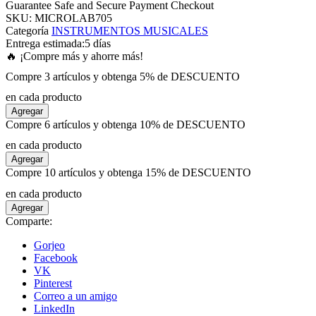
Guarantee Safe and Secure Payment Checkout
SKU:
MICROLAB705
Categoría
INSTRUMENTOS MUSICALES
panel
Entrega estimada:
5 días
🔥 ¡Compre más y ahorre más!
panel
Compre 3 artículos y obtenga 5% de DESCUENTO
en cada producto
panel
Agregar
Compre 6 artículos y obtenga 10% de DESCUENTO
panel
en cada producto
Agregar
Compre 10 artículos y obtenga 15% de DESCUENTO
panel
en cada producto
Agregar
panel
Comparte:
Gorjeo
panel
Facebook
VK
Pinterest
panel
Correo a un amigo
LinkedIn