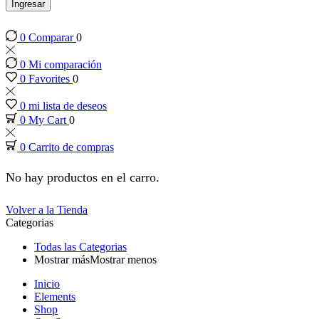
panel
Ingresar
0
Comparar
0
panel
0
Mi comparación
panel
0
Favorites
0
0
mi lista de deseos
panel
0
My Cart
0
0
Carrito de compras
panel
No hay productos en el carro.
panel
Volver a la Tienda
Categorias
panel
Todas las Categorias
Mostrar más
Mostrar menos
panel
Inicio
Elements
panel
Shop