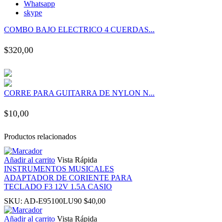
Whatsapp
panel
skype
COMBO BAJO ELECTRICO 4 CUERDAS...
panel
$
320,00
panel
panel
CORRE PARA GUITARRA DE NYLON N...
panel
$
10,00
panel
Productos relacionados
panel
Añadir al carrito
Vista Rápida
INSTRUMENTOS MUSICALES
ADAPTADOR DE CORIENTE PARA
panel
TECLADO F3 12V 1.5A CASIO
SKU:
AD-E95100LU90
$
40,00
panel
Añadir al carrito
Vista Rápida