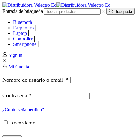
Entrada de búsqueda
panel
Búsqueda
Bluetooth
panel
Earphones
Laptop
Controller
aketleri
Smartphone
Sign in
Mi Cuenta
Nombre de usuario o email
*
Contraseña
*
¿Contraseña perdida?
Recordame
panel