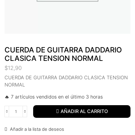
nel
nel
nel
nel
CUERDA DE GUITARRA DADDARIO
CLASICA TENSION NORMAL
nel
$
12,90
nel
CUERDA DE GUITARRA DADDARIO CLASICA TENSION
NORMAL
nel
🔥 7 artículos vendidos en el último 3 horas
nel
AÑADIR AL CARRITO
nel
nel
Añadir a la lista de deseos