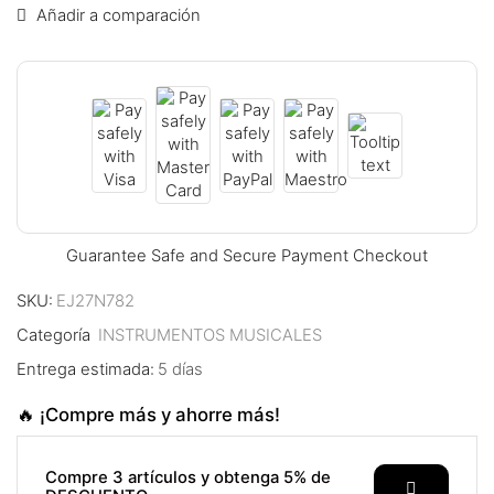
nel
Añadir a comparación
ın al
ın al
nel
nel
nel
Guarantee Safe and Secure Payment Checkout
nel
SKU:
EJ27N782
Categoría
INSTRUMENTOS MUSICALES
nel
Entrega estimada:
5 días
nel
🔥 ¡Compre más y ahorre más!
nel
Compre 3 artículos y obtenga 5% de
nel