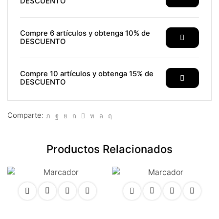
DESCUENTO
nel
Compre 6 artículos y obtenga 10% de
nel
DESCUENTO
nel
Compre 10 artículos y obtenga 15% de
nel
DESCUENTO
nel
Comparte:
nel
nel
Productos Relacionados
nel
nel
nel