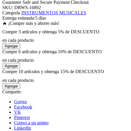
Guarantee Safe and Secure Payment Checkout
SKU:
DRWS-16892
Categoría
INSTRUMENTOS MUSICALES
panel
Entrega estimada:
5 días
🔥 ¡Compre más y ahorre más!
panel
Compre 3 artículos y obtenga 5% de DESCUENTO
en cada producto
panel
Agregar
Compre 6 artículos y obtenga 10% de DESCUENTO
panel
en cada producto
Agregar
Compre 10 artículos y obtenga 15% de DESCUENTO
panel
en cada producto
Agregar
panel
Comparte:
Gorjeo
panel
Facebook
VK
Pinterest
panel
Correo a un amigo
LinkedIn