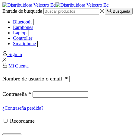
Entrada de búsqueda
panel
Búsqueda
Bluetooth
panel
Earphones
Laptop
Controller
paketleri
Smartphone
Sign in
Mi Cuenta
Nombre de usuario o email
*
Contraseña
*
¿Contraseña perdida?
Recordame
panel