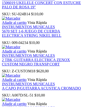
1506019 UKELELE CONCERT CON ESTUCHE
panel
PALO DE ROSA 19″
SKU:
SU-024B14
$
110,00
Añadir al carrito
Vista Rápida
INSTRUMENTOS MUSICALES
5670 SET 1-6 JUEGO DE CUERDA
ELECTRICA STRING NIKEL BELL
SKU:
009-04234
$
10,00
Panel
Añadir al carrito
Vista Rápida
INSTRUMENTOS MUSICALES
2 TBK GUITARRA ELECTRICA ZENOX
CUSTOM NEGRO TRANSP CORT
Panel
SKU:
Z-CUSTOM18
$
620,00
Añadir al carrito
Vista Rápida
u
INSTRUMENTOS MUSICALES
A CAPO P/GUITARRA ACUSTICA CROMADO
Panel
SKU:
A007D/SL-51
$
10,00
Añadir al carrito
Vista Rápida
Panel