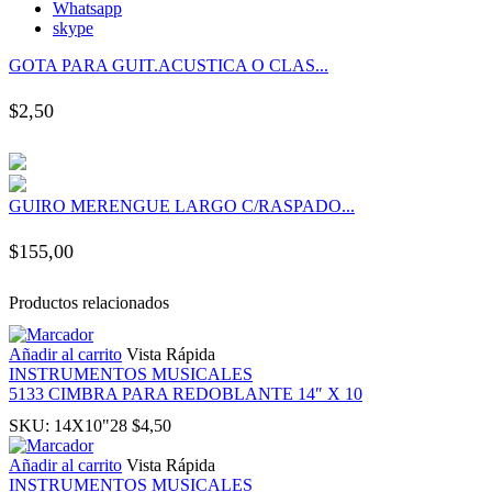
Whatsapp
panel
skype
GOTA PARA GUIT.ACUSTICA O CLAS...
panel
$
2,50
panel
panel
GUIRO MERENGUE LARGO C/RASPADO...
panel
$
155,00
panel
Productos relacionados
panel
Añadir al carrito
Vista Rápida
INSTRUMENTOS MUSICALES
5133 CIMBRA PARA REDOBLANTE 14″ X 10
panel
SKU:
14X10"28
$
4,50
Añadir al carrito
Vista Rápida
panel
INSTRUMENTOS MUSICALES