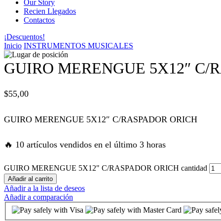
Our Story
Recien Llegados
panel
Contactos
¡Descuentos!
panel
Inicio
INSTRUMENTOS MUSICALES
panel
GUIRO MERENGUE 5X12″ C/
panel
$
55,00
panel
GUIRO MERENGUE 5X12″ C/RASPADOR ORICH
atın al
🔥 10 artículos vendidos en el último 3 horas
atın al
GUIRO MERENGUE 5X12" C/RASPADOR ORICH cantidad
Añadir al carrito
Añadir a la lista de deseos
panel
Añadir a comparación
panel