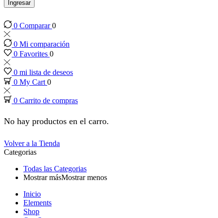
panel
Ingresar
0
Comparar
0
panel
0
Mi comparación
panel
0
Favorites
0
0
mi lista de deseos
panel
0
My Cart
0
0
Carrito de compras
panel
No hay productos en el carro.
panel
Volver a la Tienda
Categorias
panel
Todas las Categorias
Mostrar más
Mostrar menos
panel
Inicio
Elements
panel
Shop