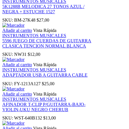
INSTRUMENTOS MUSICALES
5K1288B MELODICA 27 TONOS AZUL /
NEGRA + ESTUCHE 1527
panel
SKU:
BM-27K48
$
27,00
u
Añadir al carrito
Vista Rápida
INSTRUMENTOS MUSICALES
5596 JUEGO DE CUERDAS DE GUITARRA
CLASICA TENCION NORMAL BLANCA
SKU:
NW31
$
12,00
panel
Añadir al carrito
Vista Rápida
INSTRUMENTOS MUSICALES
panel
ADAPTADOR USB A GUITARRA CABLE
SKU:
FY-1213A127
$
25,00
panel
Añadir al carrito
Vista Rápida
INSTRUMENTOS MUSICALES
Panel
AFINADOR T-CLIP P/GUITARRA-BAJO-
VIOLIN-UKU NEGRO CHERUB
SKU:
WST-640B132
$
13,00
Añadir al carrito
Vista Rápida