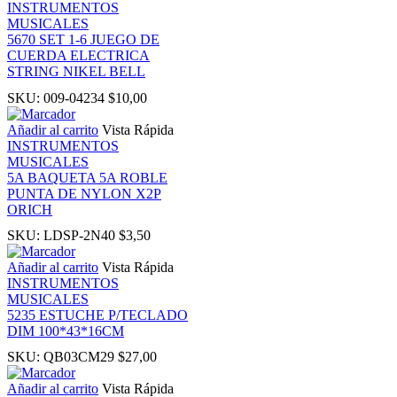
INSTRUMENTOS
MUSICALES
 panel
5670 SET 1-6 JUEGO DE
CUERDA ELECTRICA
STRING NIKEL BELL
 panel
SKU:
009-04234
$
10,00
 panel
Añadir al carrito
Vista Rápida
INSTRUMENTOS
MUSICALES
i
5A BAQUETA 5A ROBLE
PUNTA DE NYLON X2P
ORICH
SKU:
LDSP-2N40
$
3,50
 Panel
Añadir al carrito
Vista Rápida
INSTRUMENTOS
MUSICALES
5235 ESTUCHE P/TECLADO
DIM 100*43*16CM
 Panel
SKU:
QB03CM29
$
27,00
Añadir al carrito
Vista Rápida