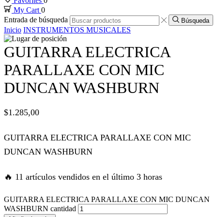
Favorites
0
My Cart
0
 panel
Entrada de búsqueda
Búsqueda
Inicio
INSTRUMENTOS MUSICALES
 panel
GUITARRA ELECTRICA
 panel
PARALLAXE CON MIC
DUNCAN WASHBURN
 panel
$
1.285,00
 panel
GUITARRA ELECTRICA PARALLAXE CON MIC
 panel
DUNCAN WASHBURN
 panel
🔥 11 artículos vendidos en el último 3 horas
satın al
GUITARRA ELECTRICA PARALLAXE CON MIC DUNCAN
WASHBURN cantidad
satın al