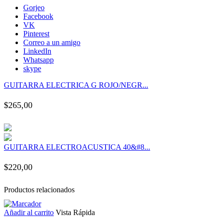
 panel
Gorjeo
Facebook
VK
 panel
Pinterest
Correo a un amigo
LinkedIn
 panel
Whatsapp
skype
 panel
GUITARRA ELECTRICA G ROJO/NEGR...
$
265,00
 panel
 panel
GUITARRA ELECTROACUSTICA 40&#8...
 panel
$
220,00
 panel
Productos relacionados
 panel
Añadir al carrito
Vista Rápida