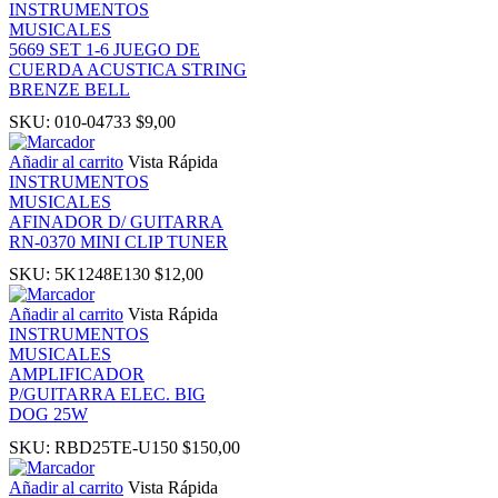
INSTRUMENTOS
MUSICALES
5669 SET 1-6 JUEGO DE
u
CUERDA ACUSTICA STRING
BRENZE BELL
 Panel
SKU:
010-04733
$
9,00
Añadir al carrito
Vista Rápida
 Panel
INSTRUMENTOS
MUSICALES
AFINADOR D/ GUITARRA
 panel
RN-0370 MINI CLIP TUNER
SKU:
5K1248E130
$
12,00
ku
Añadir al carrito
Vista Rápida
INSTRUMENTOS
MUSICALES
AMPLIFICADOR
P/GUITARRA ELEC. BIG
 panel
DOG 25W
SKU:
RBD25TE-U150
$
150,00
 panel
Añadir al carrito
Vista Rápida