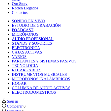
 panel
Our Story
Recien Llegados
Contactos
 panel
SONIDO EN VIVO
ESTUDIO DE GRABACIÓN
 panel
POADCAST
MICRÓFONOS
AUDIO PROFESIONAL
 panel
STANDS Y SOPORTES
ELECTRONICA
CAJAS ACTIVAS
 panel
VARIOS
PARLANTES Y SISTEMAS PASIVOS
TECNOLOGIA
 panel
RECARGABLES
INSTRUMENTOS MUSICALES
 panel
MICRÓFONOS INALÁMBRICOS
HOGAR
COLUMNA DE AUDIO ACTIVAS
 panel
ELECTRODOMESTICOS
Sign in
 panel
Comparar
0