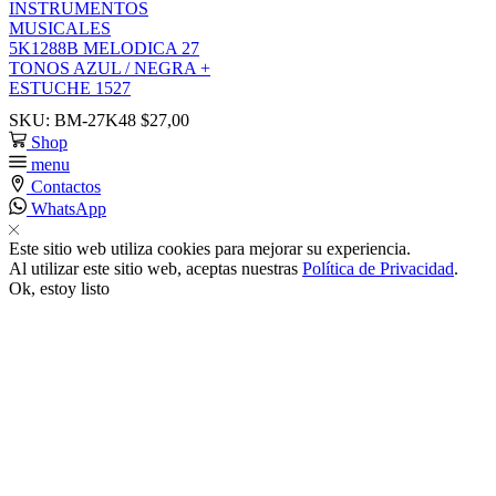
INSTRUMENTOS
MUSICALES
link
5K1288B MELODICA 27
TONOS AZUL / NEGRA +
ESTUCHE 1527
SKU:
BM-27K48
$
27,00
Shop
menu
Contactos
WhatsApp
satın al
Este sitio web utiliza cookies para mejorar su experiencia.
 panel
Al utilizar este sitio web, aceptas nuestras
Política de Privacidad
.
Ok, estoy listo
 panel
 panel
 panel