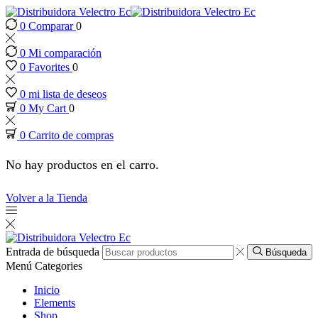
0
Comparar
0
 panel
0
Mi comparación
 panel
0
Favorites
0
0
mi lista de deseos
paketleri
0
My Cart
0
0
Carrito de compras
No hay productos en el carro.
Volver a la Tienda
Entrada de búsqueda
Búsqueda
Menú
Categories
Inicio
Elements
Shop