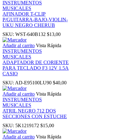
INSTRUMENTOS
 panel
MUSICALES
AFINADOR T-CLIP
P/GUITARRA-BAJO-VIOLIN-
 Panel
UKU NEGRO CHERUB
SKU:
WST-640B132
$
13,00
Añadir al carrito
Vista Rápida
INSTRUMENTOS
MUSICALES
ADAPTADOR DE CORIENTE
PARA TECLADO F3 12V 1.5A
CASIO
SKU:
AD-E95100LU90
$
40,00
 panel
Añadir al carrito
Vista Rápida
INSTRUMENTOS
 panel
MUSICALES
ATRIL NEGRO 712 DOS
SECCIONES CON ESTUCHE
SKU:
5K1219172
$
15,00
Añadir al carrito
Vista Rápida