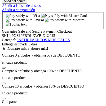
Añadir al carrito
Añadir a la lista de deseos
Añadir a comparación
 panel
 panel
Guarantee Safe and Secure Payment Checkout
 panel
SKU:
PXS10FRDLXWB-D-U915
Categoría
INSTRUMENTOS MUSICALES
Entrega estimada:
5 días
 panel
🔥 ¡Compre más y ahorre más!
Compre 3 artículos y obtenga 5% de DESCUENTO
 panel
en cada producto
Compre 6 artículos y obtenga 10% de DESCUENTO
 panel
en cada producto
 panel
Compre 10 artículos y obtenga 15% de DESCUENTO
en cada producto
 panel
Comparte: