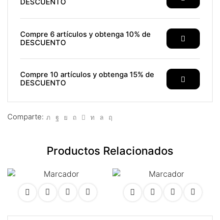
DESCUENTO
klink panel
klink satın al
Compre 6 artículos y obtenga 10% de
DESCUENTO
klink satın al
klink panel
Compre 10 artículos y obtenga 15% de
DESCUENTO
klink panel
klink panel
Comparte:
klink panel
Productos Relacionados
klink panel
klink panel
klink panel
klink panel