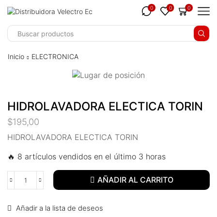
klink panel
0
0
0
klink panel
klink paketleri
Inicio
ELECTRONICA
klink
klink
HIDROLAVADORA ELECTICA TORIN
klink
$
195,00
klink
HIDROLAVADORA ELECTICA TORIN
klink panel
🔥 8 artículos vendidos en el último 3 horas
klink panel
AÑADIR AL CARRITO
klink panel
Añadir a la lista de deseos
klink panel