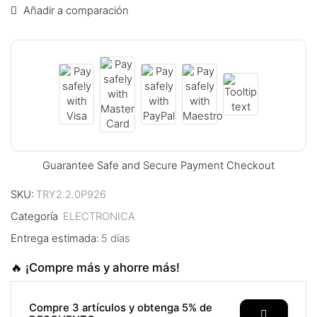
Añadir a comparación
klink panel
klink panel
klink panel
klink panel
klink panel
Guarantee Safe and Secure Payment Checkout
klink panel
SKU:
TRY2.2.0P926
klink panel
Categoría
ELECTRONICA
klink panel
Entrega estimada:
5 días
klink panel
🔥 ¡Compre más y ahorre más!
klink panel
Compre 3 artículos y obtenga 5% de