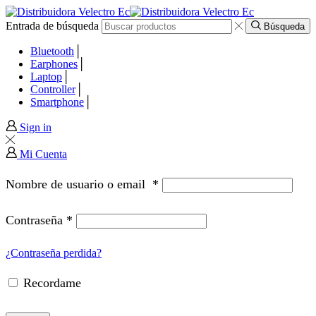
Entrada de búsqueda
panel
Búsqueda
Bluetooth
panel
Earphones
Laptop
Controller
paketleri
Smartphone
Sign in
Mi Cuenta
Nombre de usuario o email
*
Contraseña
*
¿Contraseña perdida?
Recordame
panel