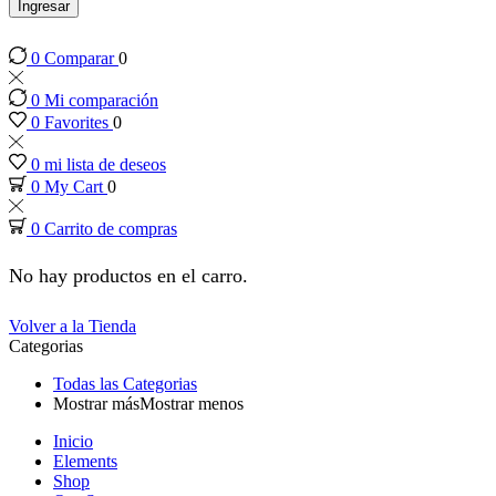
panel
Ingresar
0
Comparar
0
panel
0
Mi comparación
panel
0
Favorites
0
0
mi lista de deseos
panel
0
My Cart
0
0
Carrito de compras
panel
No hay productos en el carro.
panel
Volver a la Tienda
Categorias
panel
Todas las Categorias
Mostrar más
Mostrar menos
panel
Inicio
Elements
panel
Shop