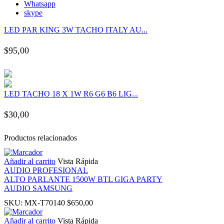
Whatsapp
panel
skype
LED PAR KING 3W TACHO ITALY AU...
panel
$
95,00
panel
panel
LED TACHO 18 X 1W R6 G6 B6 LIG...
panel
$
30,00
panel
Productos relacionados
panel
Añadir al carrito
Vista Rápida
AUDIO PROFESIONAL
ALTO PARLANTE 1500W BTL GIGA PARTY
panel
AUDIO SAMSUNG
SKU:
MX-T70140
$
650,00
panel
Añadir al carrito
Vista Rápida