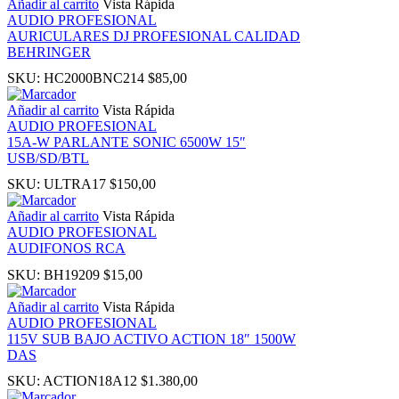
Añadir al carrito
Vista Rápida
AUDIO PROFESIONAL
AURICULARES DJ PROFESIONAL CALIDAD
panel
BEHRINGER
SKU:
HC2000BNC214
$
85,00
u
Añadir al carrito
Vista Rápida
AUDIO PROFESIONAL
15A-W PARLANTE SONIC 6500W 15″
USB/SD/BTL
panel
SKU:
ULTRA17
$
150,00
Añadir al carrito
Vista Rápida
panel
AUDIO PROFESIONAL
AUDIFONOS RCA
panel
SKU:
BH19209
$
15,00
Añadir al carrito
Vista Rápida
Panel
AUDIO PROFESIONAL
115V SUB BAJO ACTIVO ACTION 18″ 1500W
DAS
SKU:
ACTION18A12
$
1.380,00