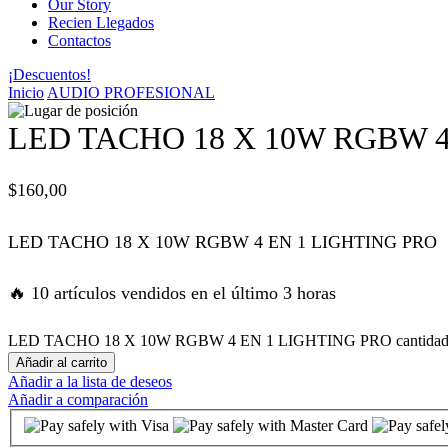
Our Story
Recien Llegados
panel
Contactos
¡Descuentos!
panel
Inicio
AUDIO PROFESIONAL
panel
LED TACHO 18 X 10W RGBW 4
panel
$
160,00
panel
LED TACHO 18 X 10W RGBW 4 EN 1 LIGHTING PRO
satın al
🔥 10 artículos vendidos en el último 3 horas
satın al
LED TACHO 18 X 10W RGBW 4 EN 1 LIGHTING PRO cantida
Añadir al carrito
Añadir a la lista de deseos
panel
Añadir a comparación
panel