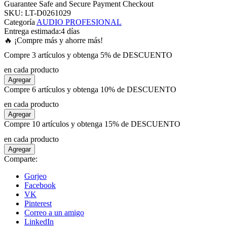
Guarantee Safe and Secure Payment Checkout
SKU:
LT-D0261029
Categoría
AUDIO PROFESIONAL
panel
Entrega estimada:
4 días
🔥 ¡Compre más y ahorre más!
panel
Compre 3 artículos y obtenga 5% de DESCUENTO
en cada producto
panel
Agregar
Compre 6 artículos y obtenga 10% de DESCUENTO
panel
en cada producto
Agregar
Compre 10 artículos y obtenga 15% de DESCUENTO
panel
en cada producto
Agregar
panel
Comparte:
Gorjeo
panel
Facebook
VK
Pinterest
panel
Correo a un amigo
LinkedIn