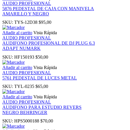
AUDIO PROFESIONAL
panel
5876 PEDESTAL DE CAJA CON MANIVELA
AMARILLO Y NEGRO
SKU:
TYS-12D38
$
95,00
Añadir al carrito
Vista Rápida
AUDIO PROFESIONAL
AUDIFONO PROFESIONAL DE DJ PLUG 6.3
ADAPT NUMARK
Panel
SKU:
HF150193
$
50,00
Añadir al carrito
Vista Rápida
AUDIO PROFESIONAL
5761 PEDESTAL DE LUCES METAL
Panel
SKU:
TYL-0235
$
65,00
Añadir al carrito
Vista Rápida
u
AUDIO PROFESIONAL
AUDIFONO PARA ESTUDIO REVERS
NEGRO BEHRINGER
Panel
SKU:
HPS5000188
$
70,00
Panel