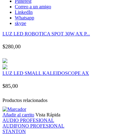
Pinterest
ink panel
Correo a un amigo
LinkedIn
Whatsapp
ink panel
skype
LUZ LED ROBOTICA SPOT 30W AX P...
ink panel
$
280,00
ink panel
ink panel
LUZ LED SMALL KALEIDOSCOPE AX
ink panel
$
85,00
ink panel
Productos relacionados
Añadir al carrito
Vista Rápida
ink panel
AUDIO PROFESIONAL
AUDIFONO PROFESIONAL
ink panel
STANTON