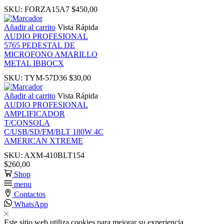
link
SKU:
FORZA15A7
$
450,00
Añadir al carrito
Vista Rápida
link
AUDIO PROFESIONAL
5765 PEDESTAL DE
MICROFONO AMARILLO
ink panel
METAL IBBOCX
SKU:
TYM-57D36
$
30,00
ink panel
Añadir al carrito
Vista Rápida
AUDIO PROFESIONAL
link
AMPLIFICADOR
T/CONSOLA
C/USB/SD/FM/BLT 180W 4C
link
AMERICAN XTREME
SKU:
AXM-410BLT154
Hacklink
$
260,00
Shop
menu
link
Contactos
WhatsApp
link
Este sitio web utiliza cookies para mejorar su experiencia.