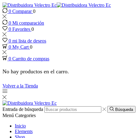
0
Comparar
0
ink panel
0
Mi comparación
ink panel
0
Favorites
0
0
mi lista de deseos
ink paketleri
0
My Cart
0
0
Carrito de compras
link
No hay productos en el carro.
link
Volver a la Tienda
link
link
Entrada de búsqueda
Búsqueda
Menú
Categories
ink panel
Inicio
Elements
Shop