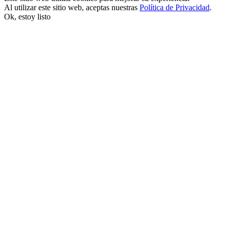
Al utilizar este sitio web, aceptas nuestras
Política de Privacidad
.
Ok, estoy listo
ink satın al
ink panel
ink panel
ink panel
ink panel
ink panel
ink panel
ink panel