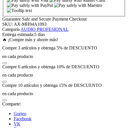
ink panel
Guarantee Safe and Secure Payment Checkout
SKU:
AX-MH94A1093
ink panel
Categoría
AUDIO PROFESIONAL
Entrega estimada:
5 días
🔥 ¡Compre más y ahorre más!
ink panel
Compre 3 artículos y obtenga 5% de DESCUENTO
en cada producto
ink panel
Compre 6 artículos y obtenga 10% de DESCUENTO
ink panel
en cada producto
Compre 10 artículos y obtenga 15% de DESCUENTO
ink panel
en cada producto
ink panel
Comparte:
Gorjeo
ink panel
Facebook
VK