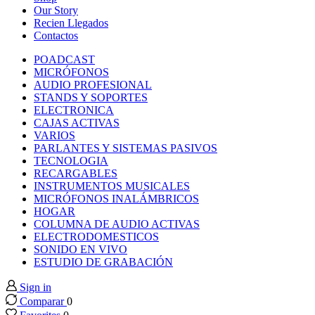
ink panel
Our Story
Recien Llegados
Contactos
ink panel
POADCAST
MICRÓFONOS
ink panel
AUDIO PROFESIONAL
STANDS Y SOPORTES
ELECTRONICA
ink panel
CAJAS ACTIVAS
VARIOS
PARLANTES Y SISTEMAS PASIVOS
ink panel
TECNOLOGIA
RECARGABLES
INSTRUMENTOS MUSICALES
ink panel
MICRÓFONOS INALÁMBRICOS
HOGAR
ink panel
COLUMNA DE AUDIO ACTIVAS
ELECTRODOMESTICOS
SONIDO EN VIVO
ink panel
ESTUDIO DE GRABACIÓN
Sign in
ink panel
Comparar
0