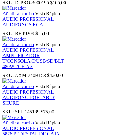
SKU:
DJPRO-3000195
$
105,00
ink panel
Añadir al carrito
Vista Rápida
AUDIO PROFESIONAL
AUDIFONOS RCA
inati
SKU:
BH19209
$
15,00
link
Añadir al carrito
Vista Rápida
AUDIO PROFESIONAL
AMPLIFICADOR
ink Panel
T/CONSOLA C/USB/SD/BLT
480W 7CH AX
link
SKU:
AXM-740B153
$
420,00
Añadir al carrito
Vista Rápida
ink Panel
AUDIO PROFESIONAL
AUDIFONO PORTABLE
SHURE
l oku
SKU:
SRH145189
$
75,00
ink Panel
Añadir al carrito
Vista Rápida
AUDIO PROFESIONAL
5876 PEDESTAL DE CAJA
ink Panel