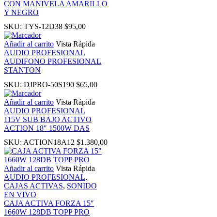
CON MANIVELA AMARILLO
Y NEGRO
ink panel
SKU:
TYS-12D38
$
95,00
Añadir al carrito
Vista Rápida
l Oku
AUDIO PROFESIONAL
AUDIFONO PROFESIONAL
STANTON
link
SKU:
DJPRO-50S190
$
65,00
ink panel
Añadir al carrito
Vista Rápida
AUDIO PROFESIONAL
115V SUB BAJO ACTIVO
ink panel
ACTION 18″ 1500W DAS
SKU:
ACTION18A12
$
1.380,00
ink panel
Añadir al carrito
Vista Rápida
ink Panel
AUDIO PROFESIONAL
,
CAJAS ACTIVAS
,
SONIDO
EN VIVO
link
CAJA ACTIVA FORZA 15″
1660W 128DB TOPP PRO