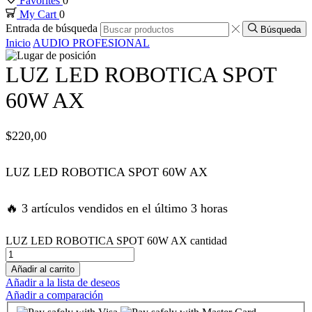
Favorites
0
My Cart
0
ink panel
Entrada de búsqueda
Búsqueda
Inicio
AUDIO PROFESIONAL
ink panel
LUZ LED ROBOTICA SPOT
ink panel
60W AX
ink panel
$
220,00
ink panel
LUZ LED ROBOTICA SPOT 60W AX
ink satın al
🔥 3 artículos vendidos en el último 3 horas
ink satın al
LUZ LED ROBOTICA SPOT 60W AX cantidad
Añadir al carrito
ink panel
Añadir a la lista de deseos
Añadir a comparación
ink panel