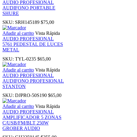
AUDIO PROFESIONAL
AUDIFONO PORTABLE
SHURE
link panel
SKU:
SRH145189
$
75,00
l Oku
Añadir al carrito
Vista Rápida
AUDIO PROFESIONAL
5761 PEDESTAL DE LUCES
link
METAL
SKU:
TYL-0235
$
65,00
link panel
Añadir al carrito
Vista Rápida
AUDIO PROFESIONAL
link panel
AUDIFONO PROFESIONAL
STANTON
link panel
SKU:
DJPRO-50S190
$
65,00
Añadir al carrito
Vista Rápida
link Panel
AUDIO PROFESIONAL
AMPLIFICADOR 5 ZONAS
C/USB/FM/BLT 250W
link
GROBER AUDIO