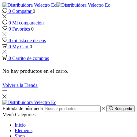
0
Comparar
0
link panel
0
Mi comparación
link panel
0
Favorites
0
0
mi lista de deseos
ink paketleri
0
My Cart
0
0
Carrito de compras
link
No hay productos en el carro.
link
Volver a la Tienda
link
link
Entrada de búsqueda
Búsqueda
Menú
Categories
link panel
Inicio
Elements
Shop