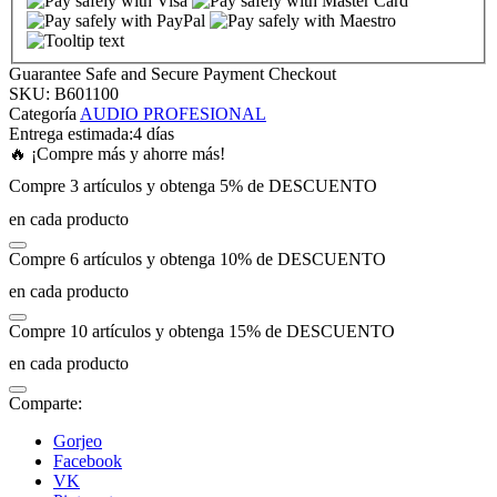
link panel
Guarantee Safe and Secure Payment Checkout
SKU:
B601100
link panel
Categoría
AUDIO PROFESIONAL
Entrega estimada:
4 días
🔥 ¡Compre más y ahorre más!
link panel
Compre 3 artículos y obtenga 5% de DESCUENTO
en cada producto
link panel
Compre 6 artículos y obtenga 10% de DESCUENTO
link panel
en cada producto
Compre 10 artículos y obtenga 15% de DESCUENTO
link panel
en cada producto
link panel
Comparte:
Gorjeo
link panel
Facebook
VK