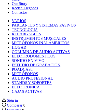
link panel
Our Story
Recien Llegados
Contactos
link panel
VARIOS
PARLANTES Y SISTEMAS PASIVOS
link panel
TECNOLOGIA
RECARGABLES
INSTRUMENTOS MUSICALES
link panel
MICRÓFONOS INALÁMBRICOS
HOGAR
COLUMNA DE AUDIO ACTIVAS
link panel
ELECTRODOMESTICOS
SONIDO EN VIVO
ESTUDIO DE GRABACIÓN
link panel
POADCAST
MICRÓFONOS
link panel
AUDIO PROFESIONAL
STANDS Y SOPORTES
ELECTRONICA
link panel
CAJAS ACTIVAS
Sign in
link panel
Comparar
0