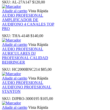
SKU:
AL-27A147
$
120,00
link panel
Añadir al carrito
Vista Rápida
AUDIO PROFESIONAL
AMPLIFICADOR DE
inati
AUDIFONO 4 CANALES TOP
PRO
link
SKU:
THA-4148
$
140,00
Añadir al carrito
Vista Rápida
link Panel
AUDIO PROFESIONAL
AURICULARES DJ
PROFESIONAL CALIDAD
link
BEHRINGER
SKU:
HC2000BNC214
$
85,00
link Panel
Añadir al carrito
Vista Rápida
AUDIO PROFESIONAL
l oku
AUDIFONO PROFESIONAL
STANTON
link Panel
SKU:
DJPRO-3000195
$
105,00
Añadir al carrito
Vista Rápida
link Panel