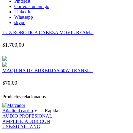
Pinterest
link panel
Correo a un amigo
LinkedIn
Whatsapp
link panel
skype
LUZ ROBOTICA CABEZA MOVIL BEAM...
link panel
$
1.700,00
link panel
link panel
MAQUINA DE BURBUJAS 60W TRANSP...
link panel
$
70,00
link panel
Productos relacionados
Añadir al carrito
Vista Rápida
link panel
AUDIO PROFESIONAL
AMPLIFICADOR CON
link panel
USB/SD AILIANG