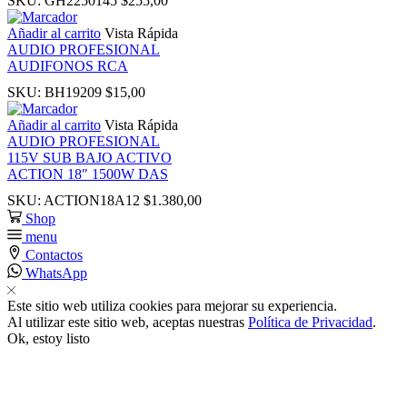
SKU:
GH2250145
$
255,00
link
Añadir al carrito
Vista Rápida
AUDIO PROFESIONAL
link
AUDIFONOS RCA
SKU:
BH19209
$
15,00
link panel
Añadir al carrito
Vista Rápida
AUDIO PROFESIONAL
link panel
115V SUB BAJO ACTIVO
ACTION 18″ 1500W DAS
SKU:
ACTION18A12
$
1.380,00
link
Shop
menu
link
Contactos
WhatsApp
Hacklink
Este sitio web utiliza cookies para mejorar su experiencia.
Al utilizar este sitio web, aceptas nuestras
Política de Privacidad
.
Ok, estoy listo
link
link