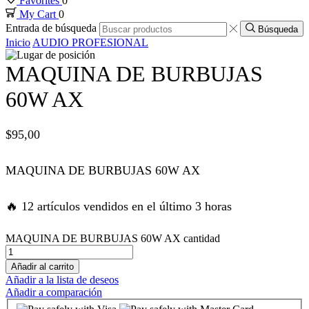
Favorites
0
My Cart
0
link panel
Entrada de búsqueda
Búsqueda
Inicio
AUDIO PROFESIONAL
link panel
MAQUINA DE BURBUJAS
link panel
60W AX
link panel
$
95,00
link panel
MAQUINA DE BURBUJAS 60W AX
ink satın al
🔥 12 artículos vendidos en el último 3 horas
ink satın al
MAQUINA DE BURBUJAS 60W AX cantidad
Añadir al carrito
link panel
Añadir a la lista de deseos
Añadir a comparación
link panel