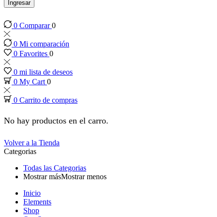
panel
Ingresar
0
Comparar
0
panel
0
Mi comparación
panel
0
Favorites
0
0
mi lista de deseos
panel
0
My Cart
0
0
Carrito de compras
panel
No hay productos en el carro.
panel
Volver a la Tienda
Categorias
panel
Todas las Categorias
Mostrar más
Mostrar menos
panel
Inicio
Elements
panel
Shop