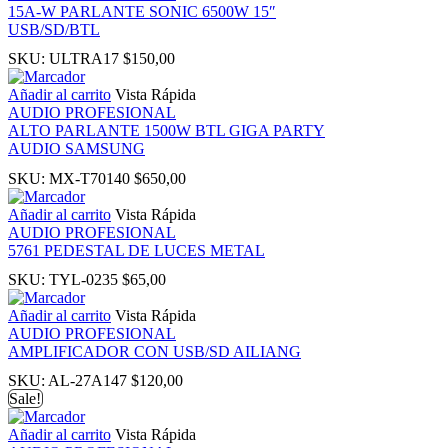
15A-W PARLANTE SONIC 6500W 15″
panel
USB/SD/BTL
SKU:
ULTRA17
$
150,00
Añadir al carrito
Vista Rápida
AUDIO PROFESIONAL
ALTO PARLANTE 1500W BTL GIGA PARTY
AUDIO SAMSUNG
SKU:
MX-T70140
$
650,00
Panel
Añadir al carrito
Vista Rápida
AUDIO PROFESIONAL
5761 PEDESTAL DE LUCES METAL
SKU:
TYL-0235
$
65,00
Panel
Añadir al carrito
Vista Rápida
AUDIO PROFESIONAL
u
AMPLIFICADOR CON USB/SD AILIANG
SKU:
AL-27A147
$
120,00
Panel
Sale!
Añadir al carrito
Vista Rápida
Panel