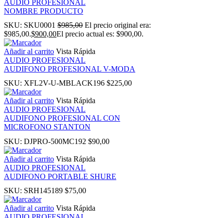
AUDIO PROFESIONAL
NOMBRE PRODUCTO
panel
SKU:
SKU0001
$
985,00
El precio original era:
$985,00.
$
900,00
El precio actual es: $900,00.
u
Añadir al carrito
Vista Rápida
AUDIO PROFESIONAL
AUDIFONO PROFESIONAL V-MODA
SKU:
XFL2V-U-MBLACK196
$
225,00
panel
Añadir al carrito
Vista Rápida
AUDIO PROFESIONAL
AUDIFONO PROFESIONAL CON
panel
MICROFONO STANTON
SKU:
DJPRO-500MC192
$
90,00
panel
Añadir al carrito
Vista Rápida
AUDIO PROFESIONAL
Panel
AUDIFONO PORTABLE SHURE
SKU:
SRH145189
$
75,00
Añadir al carrito
Vista Rápida
AUDIO PROFESIONAL