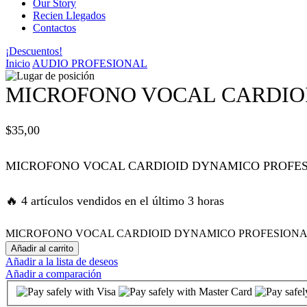
Our Story
Recien Llegados
panel
Contactos
¡Descuentos!
panel
Inicio
AUDIO PROFESIONAL
panel
MICROFONO VOCAL CARDIO
panel
$
35,00
panel
MICROFONO VOCAL CARDIOID DYNAMICO PROFES
satın al
🔥 4 artículos vendidos en el último 3 horas
satın al
MICROFONO VOCAL CARDIOID DYNAMICO PROFESIONAL 
Añadir al carrito
Añadir a la lista de deseos
panel
Añadir a comparación
panel