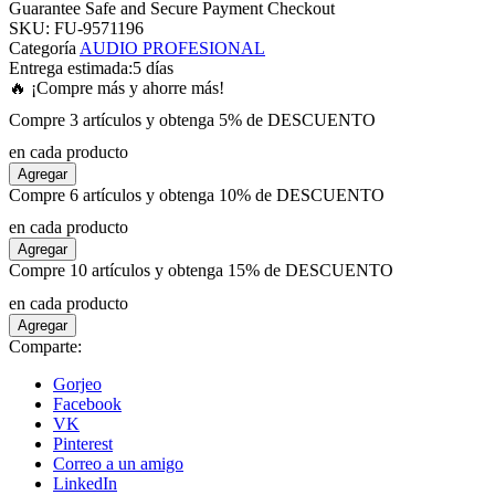
Guarantee Safe and Secure Payment Checkout
SKU:
FU-9571196
Categoría
AUDIO PROFESIONAL
panel
Entrega estimada:
5 días
🔥 ¡Compre más y ahorre más!
panel
Compre 3 artículos y obtenga 5% de DESCUENTO
en cada producto
panel
Agregar
Compre 6 artículos y obtenga 10% de DESCUENTO
panel
en cada producto
Agregar
Compre 10 artículos y obtenga 15% de DESCUENTO
panel
en cada producto
Agregar
panel
Comparte:
Gorjeo
panel
Facebook
VK
Pinterest
panel
Correo a un amigo
LinkedIn