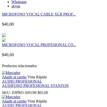
Whatsapp
panel
skype
MICROFONO VOCAL CABLE XLR PROF...
panel
$
40,00
panel
panel
MICROFONO VOCAL PROFESIONAL CO...
panel
$
40,00
panel
Productos relacionados
panel
Añadir al carrito
Vista Rápida
AUDIO PROFESIONAL
AUDIFONO PROFESIONAL STANTON
panel
SKU:
DJPRO-50S190
$
65,00
Añadir al carrito
Vista Rápida
panel
AUDIO PROFESIONAL