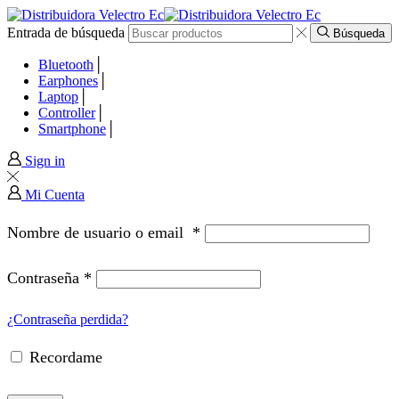
Entrada de búsqueda
panel
Búsqueda
Bluetooth
panel
Earphones
Laptop
Controller
paketleri
Smartphone
Sign in
Mi Cuenta
Nombre de usuario o email
*
Contraseña
*
¿Contraseña perdida?
Recordame
panel