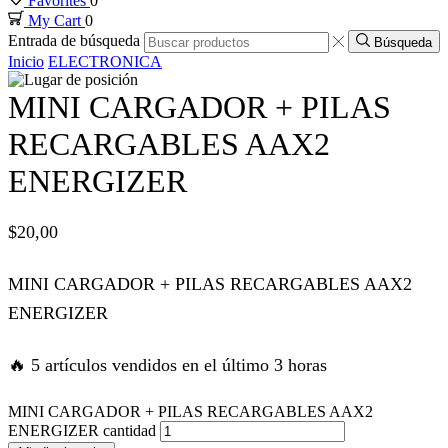
Favorites
0
My Cart
0
k panel
Entrada de búsqueda
Búsqueda
Inicio
ELECTRONICA
k panel
MINI CARGADOR + PILAS
k panel
RECARGABLES AAX2
ENERGIZER
k panel
$
20,00
k panel
MINI CARGADOR + PILAS RECARGABLES AAX2
k satın al
ENERGIZER
k satın al
🔥 5 artículos vendidos en el último 3 horas
k panel
MINI CARGADOR + PILAS RECARGABLES AAX2
ENERGIZER cantidad
k panel