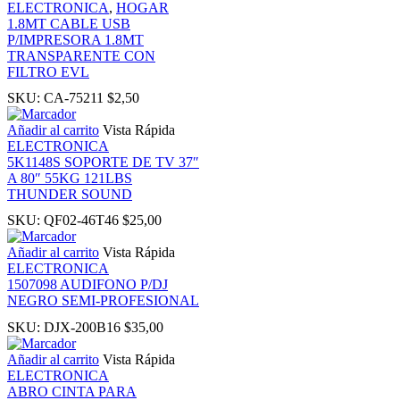
ELECTRONICA
,
HOGAR
1.8MT CABLE USB
P/IMPRESORA 1.8MT
k panel
TRANSPARENTE CON
FILTRO EVL
Oku
SKU:
CA-75211
$
2,50
Añadir al carrito
Vista Rápida
k
ELECTRONICA
5K1148S SOPORTE DE TV 37″
A 80″ 55KG 121LBS
k panel
THUNDER SOUND
SKU:
QF02-46T46
$
25,00
k panel
Añadir al carrito
Vista Rápida
ELECTRONICA
k panel
1507098 AUDIFONO P/DJ
NEGRO SEMI-PROFESIONAL
k Panel
SKU:
DJX-200B16
$
35,00
Añadir al carrito
Vista Rápida
k
ELECTRONICA
ABRO CINTA PARA