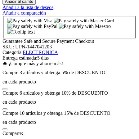
Añadir al carrito
Añadir a la lista de deseos
Añadir a comparación
k panel
k panel
Guarantee Safe and Secure Payment Checkout
k panel
SKU:
UPN-1447041203
Categoría
ELECTRONICA
Entrega estimada:
5 días
k panel
🔥 ¡Compre más y ahorre más!
Compre 3 artículos y obtenga 5% de DESCUENTO
k panel
en cada producto
Compre 6 artículos y obtenga 10% de DESCUENTO
k panel
en cada producto
k panel
Compre 10 artículos y obtenga 15% de DESCUENTO
en cada producto
k panel
Comparte: