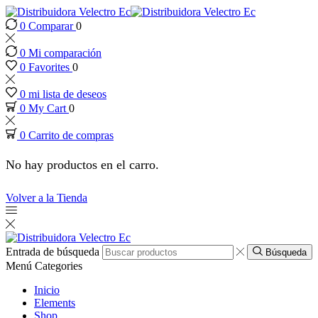
0
Comparar
0
k panel
0
Mi comparación
k panel
0
Favorites
0
0
mi lista de deseos
k paketleri
0
My Cart
0
0
Carrito de compras
k
No hay productos en el carro.
k
Volver a la Tienda
k
k
Entrada de búsqueda
Búsqueda
Menú
Categories
k panel
Inicio
Elements
Shop