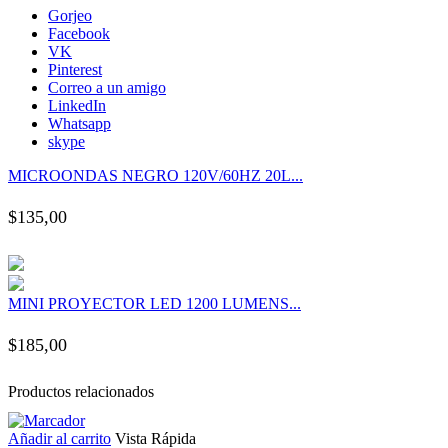
k panel
Gorjeo
Facebook
VK
k panel
Pinterest
Correo a un amigo
LinkedIn
k panel
Whatsapp
skype
k panel
MICROONDAS NEGRO 120V/60HZ 20L...
$
135,00
k panel
k panel
MINI PROYECTOR LED 1200 LUMENS...
k panel
$
185,00
k panel
Productos relacionados
k panel
Añadir al carrito
Vista Rápida