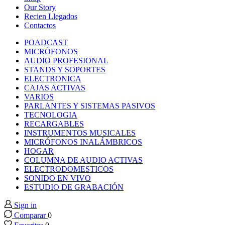
k panel
Our Story
Recien Llegados
Contactos
k panel
POADCAST
MICRÓFONOS
k panel
AUDIO PROFESIONAL
STANDS Y SOPORTES
ELECTRONICA
k panel
CAJAS ACTIVAS
VARIOS
PARLANTES Y SISTEMAS PASIVOS
k panel
TECNOLOGIA
RECARGABLES
INSTRUMENTOS MUSICALES
k panel
MICRÓFONOS INALÁMBRICOS
HOGAR
k panel
COLUMNA DE AUDIO ACTIVAS
ELECTRODOMESTICOS
SONIDO EN VIVO
k panel
ESTUDIO DE GRABACIÓN
Sign in
k panel
Comparar
0