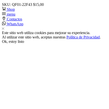
SKU:
QF01-22F43
$
15,00
k satın al
Shop
menu
Contactos
k panel
WhatsApp
Este sitio web utiliza cookies para mejorar su experiencia.
k panel
Al utilizar este sitio web, aceptas nuestras
Política de Privacidad
.
Ok, estoy listo
k panel
k panel
k panel
k panel
k panel