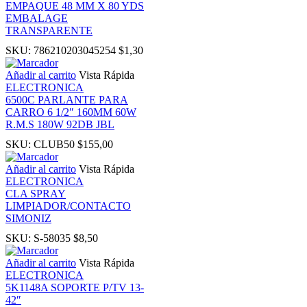
EMPAQUE 48 MM X 80 YDS
k
EMBALAGE
TRANSPARENTE
k
SKU:
786210203045254
$
1,30
Añadir al carrito
Vista Rápida
k panel
ELECTRONICA
6500C PARLANTE PARA
CARRO 6 1/2″ 160MM 60W
k panel
R.M.S 180W 92DB JBL
SKU:
CLUB50
$
155,00
k
Añadir al carrito
Vista Rápida
ELECTRONICA
k
CLA SPRAY
LIMPIADOR/CONTACTO
SIMONIZ
cklink
SKU:
S-58035
$
8,50
k
Añadir al carrito
Vista Rápida
ELECTRONICA
5K1148A SOPORTE P/TV 13-
k
42″