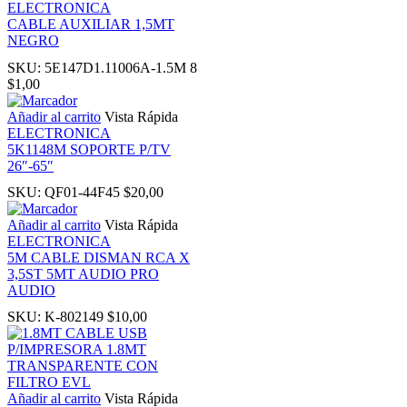
ELECTRONICA
CABLE AUXILIAR 1,5MT
k panel
NEGRO
SKU:
5E147D1.11006A-1.5M 8
ti
$
1,00
Añadir al carrito
Vista Rápida
k
ELECTRONICA
5K1148M SOPORTE P/TV
26″-65″
k Panel
SKU:
QF01-44F45
$
20,00
k
Añadir al carrito
Vista Rápida
ELECTRONICA
5M CABLE DISMAN RCA X
k Panel
3,5ST 5MT AUDIO PRO
AUDIO
oku
SKU:
K-802149
$
10,00
k Panel
Añadir al carrito
Vista Rápida
k Panel