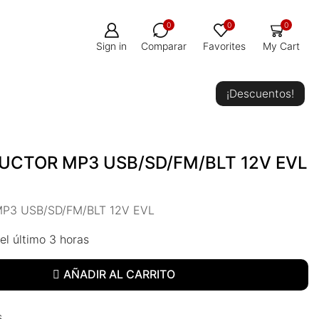
0
0
0
Sign in
Comparar
Favorites
My Cart
¡Descuentos!
CTOR MP3 USB/SD/FM/BLT 12V EVL
3 USB/SD/FM/BLT 12V EVL
el último 3 horas
AÑADIR AL CARRITO
s