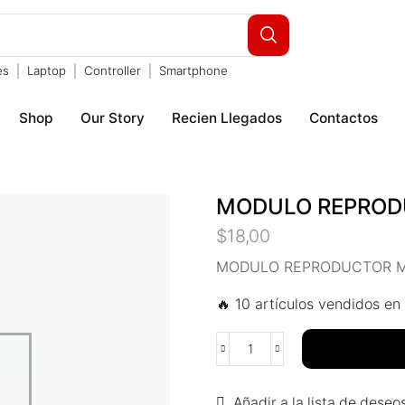
es
Laptop
Controller
Smartphone
Shop
Our Story
Recien Llegados
Contactos
MODULO REPRODU
$
18,00
MODULO REPRODUCTOR MP
🔥 10 artículos vendidos en 
Añadir a la lista de deseo