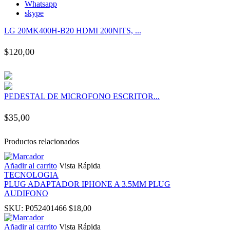
Whatsapp
 panel
skype
LG 20MK400H-B20 HDMI 200NITS, ...
 panel
$
120,00
 panel
 panel
PEDESTAL DE MICROFONO ESCRITOR...
 panel
$
35,00
 panel
Productos relacionados
 panel
Añadir al carrito
Vista Rápida
TECNOLOGIA
PLUG ADAPTADOR IPHONE A 3.5MM PLUG
 panel
AUDIFONO
SKU:
P052401466
$
18,00
 panel
Añadir al carrito
Vista Rápida