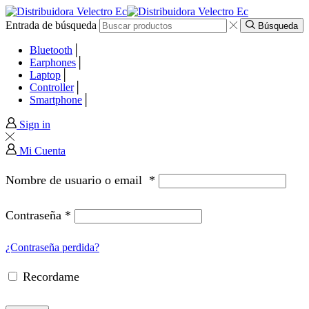
Entrada de búsqueda
 panel
Búsqueda
Bluetooth
 panel
Earphones
Laptop
Controller
paketleri
Smartphone
Sign in
Mi Cuenta
Nombre de usuario o email
*
Contraseña
*
¿Contraseña perdida?
Recordame
 panel