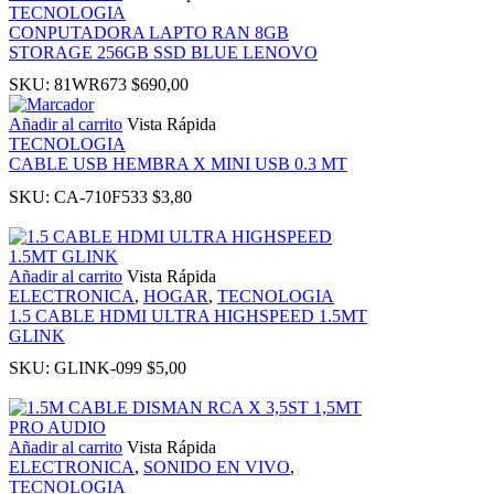
TECNOLOGIA
 panel
CONPUTADORA LAPTO RAN 8GB
STORAGE 256GB SSD BLUE LENOVO
SKU:
81WR673
$
690,00
i
Añadir al carrito
Vista Rápida
TECNOLOGIA
CABLE USB HEMBRA X MINI USB 0.3 MT
SKU:
CA-710F533
$
3,80
 Panel
Añadir al carrito
Vista Rápida
ELECTRONICA
,
HOGAR
,
TECNOLOGIA
1.5 CABLE HDMI ULTRA HIGHSPEED 1.5MT
 Panel
GLINK
SKU:
GLINK-099
$
5,00
u
 Panel
Añadir al carrito
Vista Rápida
ELECTRONICA
,
SONIDO EN VIVO
,
TECNOLOGIA
 Panel