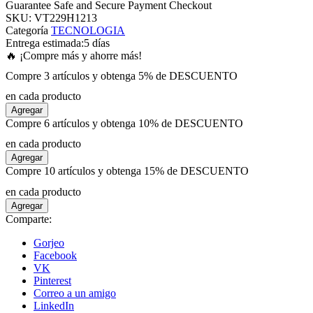
Guarantee Safe and Secure Payment Checkout
SKU:
VT229H1213
Categoría
TECNOLOGIA
 panel
Entrega estimada:
5 días
🔥 ¡Compre más y ahorre más!
 panel
Compre 3 artículos y obtenga 5% de DESCUENTO
en cada producto
 panel
Agregar
Compre 6 artículos y obtenga 10% de DESCUENTO
 panel
en cada producto
Agregar
Compre 10 artículos y obtenga 15% de DESCUENTO
 panel
en cada producto
Agregar
 panel
Comparte:
Gorjeo
 panel
Facebook
VK
Pinterest
 panel
Correo a un amigo
LinkedIn