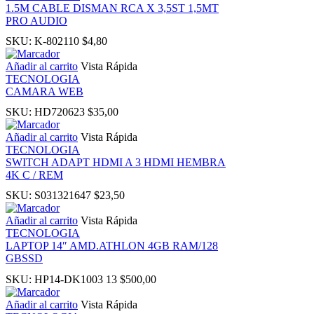
1.5M CABLE DISMAN RCA X 3,5ST 1,5MT
PRO AUDIO
 panel
SKU:
K-802110
$
4,80
Añadir al carrito
Vista Rápida
ku
TECNOLOGIA
CAMARA WEB
SKU:
HD720623
$
35,00
Añadir al carrito
Vista Rápida
 panel
TECNOLOGIA
SWITCH ADAPT HDMI A 3 HDMI HEMBRA
4K C / REM
 panel
SKU:
S031321647
$
23,50
 panel
Añadir al carrito
Vista Rápida
TECNOLOGIA
LAPTOP 14″ AMD.ATHLON 4GB RAM/128
 Panel
GBSSD
SKU:
HP14-DK1003 13
$
500,00
Añadir al carrito
Vista Rápida