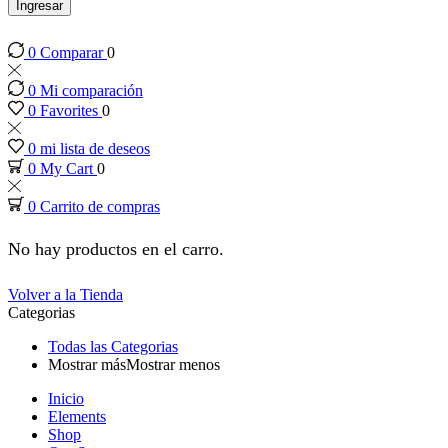
 panel
Ingresar
0
Comparar
0
 panel
0
Mi comparación
 panel
0
Favorites
0
0
mi lista de deseos
 panel
0
My Cart
0
0
Carrito de compras
 panel
No hay productos en el carro.
 panel
Volver a la Tienda
Categorias
 panel
Todas las Categorias
Mostrar más
Mostrar menos
 panel
Inicio
Elements
 panel
Shop