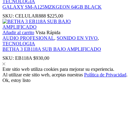
TECNOLOGIA
GALAXY SM-A125MZKGEON 64GB BLACK
SKU:
CELULAR888
$
225,00
Añadir al carrito
Vista Rápida
 panel
AUDIO PROFESIONAL
,
SONIDO EN VIVO
,
TECNOLOGIA
BETHA 3 EB118A SUB BAJO AMPLIFICADO
 panel
SKU:
EB118A
$
930,00
Este sitio web utiliza cookies para mejorar su experiencia.
Al utilizar este sitio web, aceptas nuestras
Política de Privacidad
.
Ok, estoy listo
link