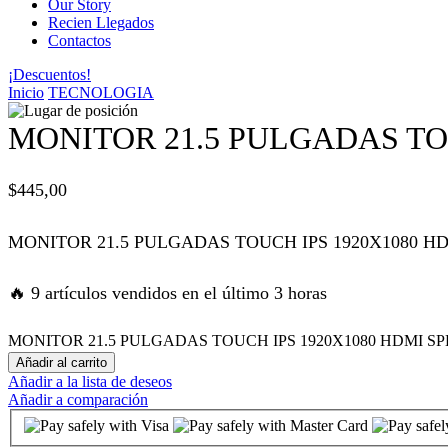
Our Story
Recien Llegados
 panel
Contactos
¡Descuentos!
 panel
Inicio
TECNOLOGIA
 panel
MONITOR 21.5 PULGADAS TO
 panel
$
445,00
 panel
MONITOR 21.5 PULGADAS TOUCH IPS 1920X1080 H
satın al
🔥 9 artículos vendidos en el último 3 horas
satın al
MONITOR 21.5 PULGADAS TOUCH IPS 1920X1080 HDMI SPE
Añadir al carrito
Añadir a la lista de deseos
 panel
Añadir a comparación
 panel