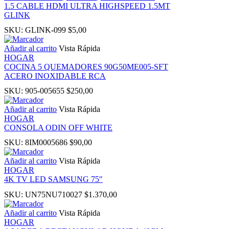
1.5 CABLE HDMI ULTRA HIGHSPEED 1.5MT
GLINK
u
SKU:
GLINK-099
$
5,00
Añadir al carrito
Vista Rápida
 Panel
HOGAR
COCINA 5 QUEMADORES 90G50ME005-SFT
ACERO INOXIDABLE RCA
 Panel
SKU:
905-005655
$
250,00
 panel
Añadir al carrito
Vista Rápida
HOGAR
CONSOLA ODIN OFF WHITE
ku
SKU:
8IM0005686
$
90,00
Añadir al carrito
Vista Rápida
HOGAR
4K TV LED SAMSUNG 75″
 panel
SKU:
UN75NU710027
$
1.370,00
 panel
Añadir al carrito
Vista Rápida
HOGAR