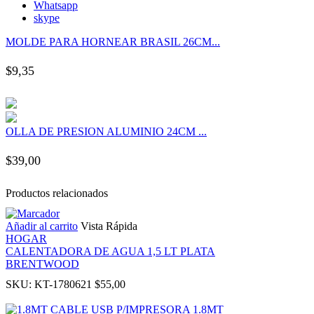
Whatsapp
 panel
skype
MOLDE PARA HORNEAR BRASIL 26CM...
 panel
$
9,35
 panel
 panel
OLLA DE PRESION ALUMINIO 24CM ...
 panel
$
39,00
 panel
Productos relacionados
 panel
Añadir al carrito
Vista Rápida
HOGAR
CALENTADORA DE AGUA 1,5 LT PLATA
 panel
BRENTWOOD
SKU:
KT-1780621
$
55,00
 panel