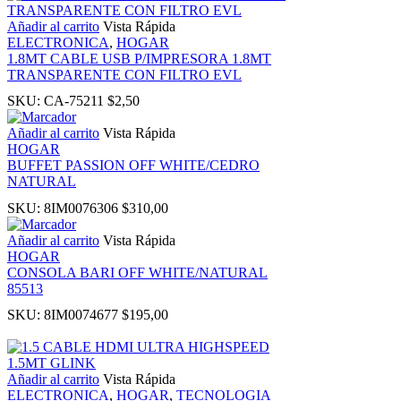
 panel
Añadir al carrito
Vista Rápida
ELECTRONICA
,
HOGAR
1.8MT CABLE USB P/IMPRESORA 1.8MT
 panel
TRANSPARENTE CON FILTRO EVL
SKU:
CA-75211
$
2,50
 panel
Añadir al carrito
Vista Rápida
HOGAR
BUFFET PASSION OFF WHITE/CEDRO
i
NATURAL
SKU:
8IM0076306
$
310,00
Añadir al carrito
Vista Rápida
HOGAR
 Panel
CONSOLA BARI OFF WHITE/NATURAL
85513
SKU:
8IM0074677
$
195,00
 Panel
Añadir al carrito
Vista Rápida
ELECTRONICA
,
HOGAR
,
TECNOLOGIA