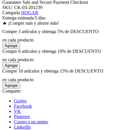
Guarantee Safe and Secure Payment Checkout
SKU:
CK-03-201239
Categoría
HOGAR
 panel
Entrega estimada:
5 días
🔥 ¡Compre más y ahorre más!
 panel
Compre 3 artículos y obtenga 5% de DESCUENTO
en cada producto
 panel
Agregar
Compre 6 artículos y obtenga 10% de DESCUENTO
 panel
en cada producto
Agregar
Compre 10 artículos y obtenga 15% de DESCUENTO
 panel
en cada producto
Agregar
 panel
Comparte:
Gorjeo
 panel
Facebook
VK
Pinterest
 panel
Correo a un amigo
LinkedIn