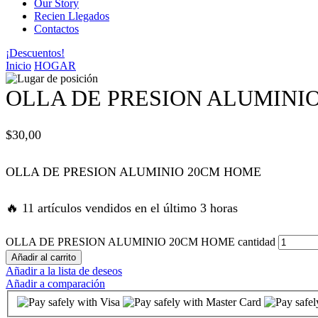
Our Story
Recien Llegados
 panel
Contactos
¡Descuentos!
 panel
Inicio
HOGAR
 panel
OLLA DE PRESION ALUMINI
 panel
$
30,00
 panel
OLLA DE PRESION ALUMINIO 20CM HOME
 panel
🔥 11 artículos vendidos en el último 3 horas
 panel
OLLA DE PRESION ALUMINIO 20CM HOME cantidad
Añadir al carrito
Añadir a la lista de deseos
satın al
Añadir a comparación
satın al