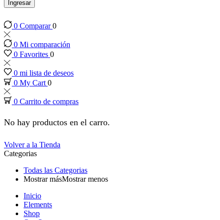
 panel
Ingresar
0
Comparar
0
 panel
0
Mi comparación
 panel
0
Favorites
0
0
mi lista de deseos
 panel
0
My Cart
0
0
Carrito de compras
 panel
No hay productos en el carro.
 panel
Volver a la Tienda
Categorias
 panel
Todas las Categorias
Mostrar más
Mostrar menos
 panel
Inicio
Elements
 panel
Shop