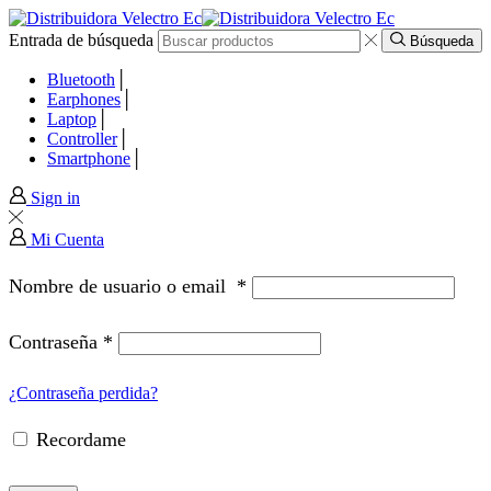
Entrada de búsqueda
 panel
Búsqueda
Bluetooth
 panel
Earphones
Laptop
Controller
paketleri
Smartphone
Sign in
Mi Cuenta
Nombre de usuario o email
*
Contraseña
*
¿Contraseña perdida?
Recordame