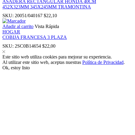
ASADERA RECTANGULAR HONDA 40CM
 panel
452X323MM 345X245MM TRAMONTINA
SKU:
20051/040167
$
22,10
 Panel
Añadir al carrito
Vista Rápida
HOGAR
COBIJA FRANCESA 3 PLAZA
SKU:
2SC0B14654
$
22,00
Este sitio web utiliza cookies para mejorar su experiencia.
Al utilizar este sitio web, aceptas nuestras
Política de Privacidad
.
Ok, estoy listo
 panel
 panel