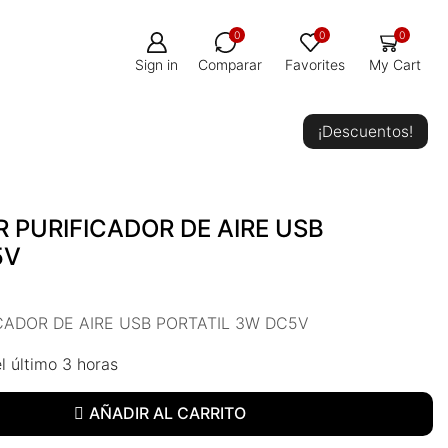
0
0
0
Sign in
Comparar
Favorites
My Cart
¡Descuentos!
R PURIFICADOR DE AIRE USB
5V
ICADOR DE AIRE USB PORTATIL 3W DC5V
l último 3 horas
AÑADIR AL CARRITO