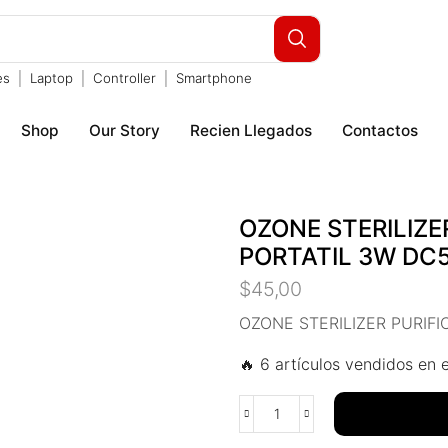
es
Laptop
Controller
Smartphone
Shop
Our Story
Recien Llegados
Contactos
OZONE STERILIZE
PORTATIL 3W DC
$
45,00
OZONE STERILIZER PURIF
🔥 6 artículos vendidos en e