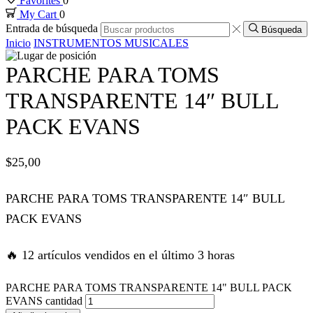
Favorites
0
My Cart
0
nk panel
Entrada de búsqueda
Búsqueda
Inicio
INSTRUMENTOS MUSICALES
nk panel
PARCHE PARA TOMS
nk panel
TRANSPARENTE 14″ BULL
PACK EVANS
nk panel
$
25,00
nk panel
PARCHE PARA TOMS TRANSPARENTE 14″ BULL
nk satın al
PACK EVANS
nk satın al
🔥 12 artículos vendidos en el último 3 horas
nk panel
PARCHE PARA TOMS TRANSPARENTE 14" BULL PACK
EVANS cantidad
nk panel