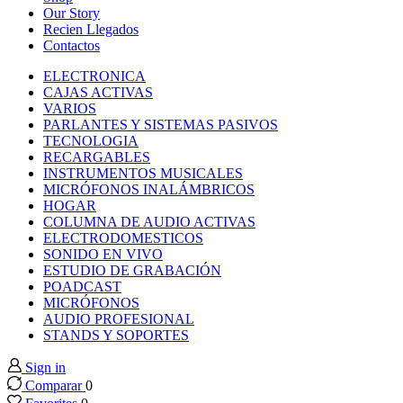
nk panel
Our Story
Recien Llegados
Contactos
nk panel
ELECTRONICA
CAJAS ACTIVAS
nk panel
VARIOS
PARLANTES Y SISTEMAS PASIVOS
TECNOLOGIA
nk panel
RECARGABLES
INSTRUMENTOS MUSICALES
MICRÓFONOS INALÁMBRICOS
nk panel
HOGAR
COLUMNA DE AUDIO ACTIVAS
ELECTRODOMESTICOS
nk panel
SONIDO EN VIVO
ESTUDIO DE GRABACIÓN
nk panel
POADCAST
MICRÓFONOS
AUDIO PROFESIONAL
nk panel
STANDS Y SOPORTES
Sign in
nk panel
Comparar
0