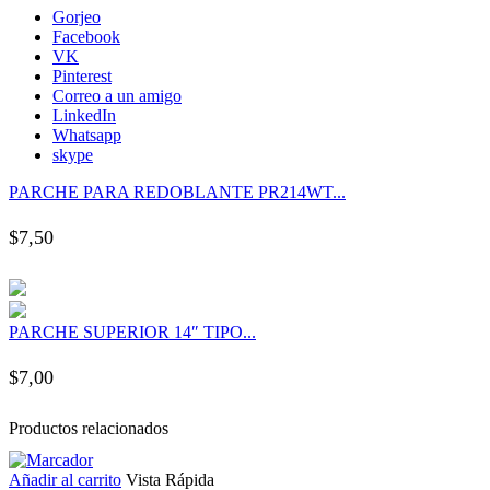
nk panel
Gorjeo
Facebook
VK
nk panel
Pinterest
Correo a un amigo
LinkedIn
nk panel
Whatsapp
skype
nk panel
PARCHE PARA REDOBLANTE PR214WT...
$
7,50
nk panel
nk panel
PARCHE SUPERIOR 14″ TIPO...
nk panel
$
7,00
nk panel
Productos relacionados
nk panel
Añadir al carrito
Vista Rápida