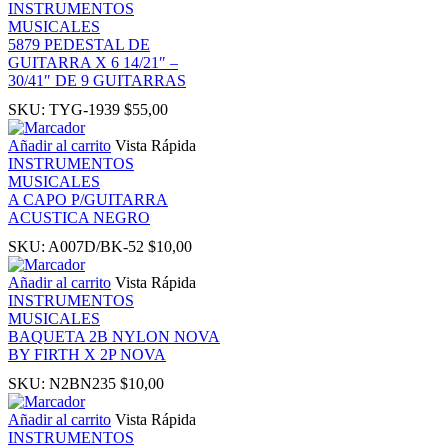
INSTRUMENTOS
nk
MUSICALES
5879 PEDESTAL DE
GUITARRA X 6 14/21″ –
nk
30/41″ DE 9 GUITARRAS
SKU:
TYG-1939
$
55,00
nk panel
Añadir al carrito
Vista Rápida
INSTRUMENTOS
nk panel
MUSICALES
A CAPO P/GUITARRA
ACUSTICA NEGRO
nk
SKU:
A007D/BK-52
$
10,00
nk
Añadir al carrito
Vista Rápida
INSTRUMENTOS
MUSICALES
acklink
BAQUETA 2B NYLON NOVA
BY FIRTH X 2P NOVA
nk
SKU:
N2BN235
$
10,00
Añadir al carrito
Vista Rápida
nk
INSTRUMENTOS