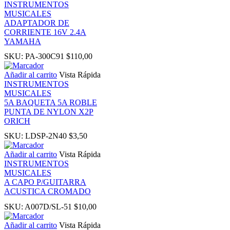
INSTRUMENTOS
MUSICALES
ADAPTADOR DE
nk panel
CORRIENTE 16V 2.4A
YAMAHA
 Oku
SKU:
PA-300C91
$
110,00
Añadir al carrito
Vista Rápida
nk
INSTRUMENTOS
MUSICALES
5A BAQUETA 5A ROBLE
nk panel
PUNTA DE NYLON X2P
ORICH
nk panel
SKU:
LDSP-2N40
$
3,50
Añadir al carrito
Vista Rápida
nk panel
INSTRUMENTOS
MUSICALES
A CAPO P/GUITARRA
nk Panel
ACUSTICA CROMADO
SKU:
A007D/SL-51
$
10,00
nk
Añadir al carrito
Vista Rápida