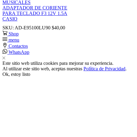
MUSICALES
ADAPTADOR DE CORIENTE
nk satın al
PARA TECLADO F3 12V 1.5A
CASIO
nk panel
SKU:
AD-E95100LU90
$
40,00
Shop
menu
nk panel
Contactos
WhatsApp
nk panel
Este sitio web utiliza cookies para mejorar su experiencia.
Al utilizar este sitio web, aceptas nuestras
Política de Privacidad
.
nk panel
Ok, estoy listo
nk panel
nk panel
nk panel