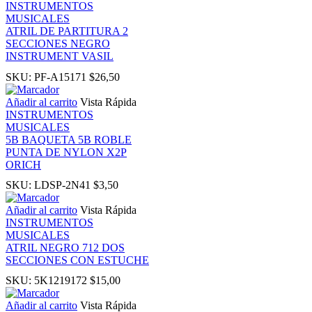
INSTRUMENTOS
MUSICALES
nk panel
ATRIL DE PARTITURA 2
SECCIONES NEGRO
INSTRUMENT VASIL
nati
SKU:
PF-A15171
$
26,50
nk
Añadir al carrito
Vista Rápida
INSTRUMENTOS
MUSICALES
nk Panel
5B BAQUETA 5B ROBLE
PUNTA DE NYLON X2P
ORICH
nk
SKU:
LDSP-2N41
$
3,50
nk Panel
Añadir al carrito
Vista Rápida
INSTRUMENTOS
MUSICALES
 oku
ATRIL NEGRO 712 DOS
SECCIONES CON ESTUCHE
nk Panel
SKU:
5K1219172
$
15,00
Añadir al carrito
Vista Rápida
nk Panel