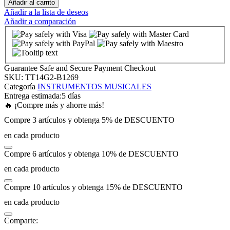
Añadir al carrito
Añadir a la lista de deseos
Añadir a comparación
nk panel
nk panel
Guarantee Safe and Secure Payment Checkout
nk panel
SKU:
TT14G2-B1269
Categoría
INSTRUMENTOS MUSICALES
Entrega estimada:
5 días
nk panel
🔥 ¡Compre más y ahorre más!
Compre 3 artículos y obtenga 5% de DESCUENTO
nk panel
en cada producto
Compre 6 artículos y obtenga 10% de DESCUENTO
nk panel
en cada producto
nk panel
Compre 10 artículos y obtenga 15% de DESCUENTO
en cada producto
nk panel
Comparte: