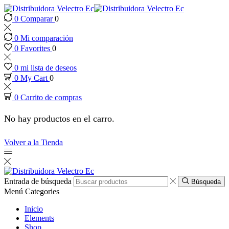
0
Comparar
0
nk panel
0
Mi comparación
nk panel
0
Favorites
0
0
mi lista de deseos
nk paketleri
0
My Cart
0
0
Carrito de compras
nk
No hay productos en el carro.
nk
Volver a la Tienda
nk
nk
Entrada de búsqueda
Búsqueda
Menú
Categories
nk panel
Inicio
Elements
Shop