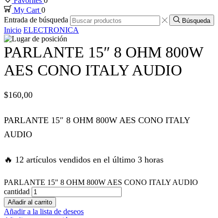
Favorites
0
My Cart
0
nk panel
Entrada de búsqueda
Búsqueda
Inicio
ELECTRONICA
nk panel
PARLANTE 15″ 8 OHM 800W
nk panel
AES CONO ITALY AUDIO
nk panel
$
160,00
nk panel
PARLANTE 15″ 8 OHM 800W AES CONO ITALY
AUDIO
nk satın al
🔥 12 artículos vendidos en el último 3 horas
nk satın al
PARLANTE 15" 8 OHM 800W AES CONO ITALY AUDIO
nk panel
cantidad
Añadir al carrito
Añadir a la lista de deseos
nk panel