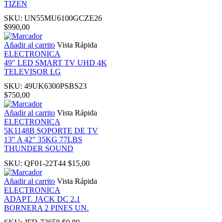
TIZEN
SKU:
UN55MU6100GCZE26
nk panel
$
990,00
Añadir al carrito
Vista Rápida
 Oku
ELECTRONICA
49″ LED SMART TV UHD 4K
TELEVISOR LG
ink
SKU:
49UK6300PSBS23
$
750,00
nk panel
Añadir al carrito
Vista Rápida
ELECTRONICA
nk panel
5K1148B SOPORTE DE TV
13″ A 42″ 35KG 77LBS
THUNDER SOUND
nk panel
SKU:
QF01-22T44
$
15,00
ink Panel
Añadir al carrito
Vista Rápida
ELECTRONICA
ADAPT. JACK DC 2.1
ink
BORNERA 2 PINES UN.