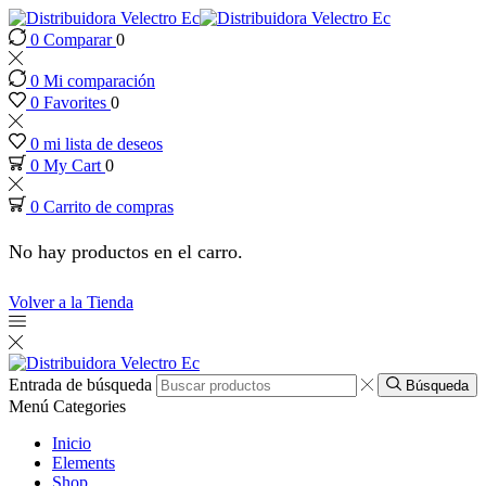
0
Comparar
0
nk panel
0
Mi comparación
nk panel
0
Favorites
0
0
mi lista de deseos
nk paketleri
0
My Cart
0
0
Carrito de compras
ink
No hay productos en el carro.
ink
Volver a la Tienda
ink
ink
Entrada de búsqueda
Búsqueda
Menú
Categories
nk panel
Inicio
Elements
Shop