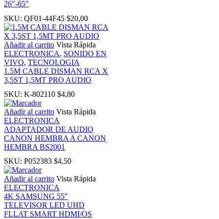
26″-65″
nk panel
SKU:
QF01-44F45
$
20,00
nati
Añadir al carrito
Vista Rápida
ELECTRONICA
,
SONIDO EN
VIVO
,
TECNOLOGIA
ink
1.5M CABLE DISMAN RCA X
3,5ST 1,5MT PRO AUDIO
ink Panel
SKU:
K-802110
$
4,80
Añadir al carrito
Vista Rápida
ink
ELECTRONICA
ADAPTADOR DE AUDIO
CANON HEMBRA A CANON
ink Panel
HEMBRA BS2001
SKU:
P052383
$
4,50
 oku
Añadir al carrito
Vista Rápida
ELECTRONICA
ink Panel
4K SAMSUNG 55″
TELEVISOR LED UHD
FLLAT SMART HDMI/OS
ink Panel