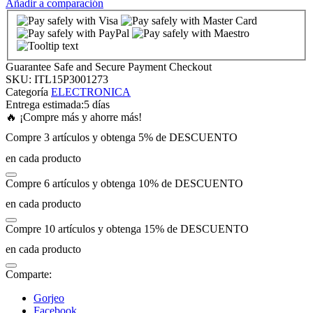
Añadir a comparación
nk panel
nk panel
Guarantee Safe and Secure Payment Checkout
SKU:
ITL15P3001273
Categoría
ELECTRONICA
nk panel
Entrega estimada:
5 días
🔥 ¡Compre más y ahorre más!
Compre 3 artículos y obtenga 5% de DESCUENTO
nk panel
en cada producto
nk panel
Compre 6 artículos y obtenga 10% de DESCUENTO
en cada producto
nk panel
Compre 10 artículos y obtenga 15% de DESCUENTO
nk panel
en cada producto
Comparte:
nk panel
Gorjeo
Facebook