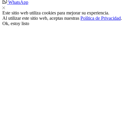
WhatsApp
nk satın al
Este sitio web utiliza cookies para mejorar su experiencia.
Al utilizar este sitio web, aceptas nuestras
Política de Privacidad
.
Ok, estoy listo
nk panel
nk panel
nk panel
nk panel
nk panel
nk panel
nk panel