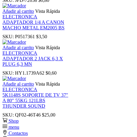
SKU:
JFD-72658
$
0,80
ink
Añadir al carrito
Vista Rápida
ELECTRONICA
ink
ADAPTADOR 1/4 A CANON
MACHO METAL EM2005 BS
nk panel
SKU:
P0517361
$
3,50
Añadir al carrito
Vista Rápida
nk panel
ELECTRONICA
ADAPTADOR 2 JACK 6,3 X
PLUG 6,3 MN
ink
SKU:
HY1.1739A62
$
0,60
Añadir al carrito
Vista Rápida
ink
ELECTRONICA
5K1148S SOPORTE DE TV 37″
acklink
A 80″ 55KG 121LBS
THUNDER SOUND
SKU:
QF02-46T46
$
25,00
ink
Shop
menu
ink
Contactos