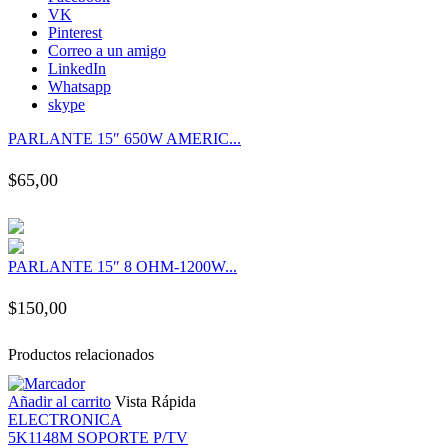
nk panel
VK
Pinterest
Correo a un amigo
nk panel
LinkedIn
Whatsapp
skype
nk panel
PARLANTE 15″ 650W AMERIC...
nk panel
$
65,00
nk panel
PARLANTE 15″ 8 OHM-1200W...
nk panel
$
150,00
nk panel
Productos relacionados
nk panel
Añadir al carrito
Vista Rápida
ELECTRONICA
nk panel
5K1148M SOPORTE P/TV