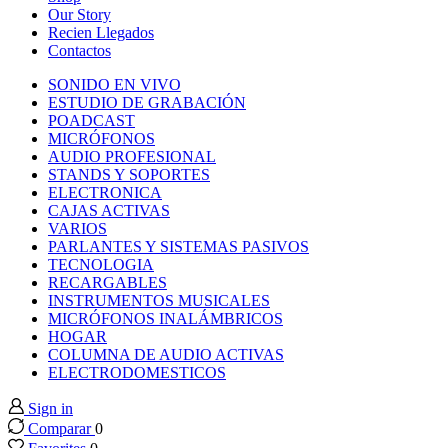
nk panel
Our Story
Recien Llegados
Contactos
nk panel
SONIDO EN VIVO
ESTUDIO DE GRABACIÓN
nk panel
POADCAST
MICRÓFONOS
AUDIO PROFESIONAL
nk panel
STANDS Y SOPORTES
ELECTRONICA
CAJAS ACTIVAS
nk panel
VARIOS
PARLANTES Y SISTEMAS PASIVOS
TECNOLOGIA
nk panel
RECARGABLES
INSTRUMENTOS MUSICALES
nk panel
MICRÓFONOS INALÁMBRICOS
HOGAR
COLUMNA DE AUDIO ACTIVAS
nk panel
ELECTRODOMESTICOS
Sign in
nk panel
Comparar
0