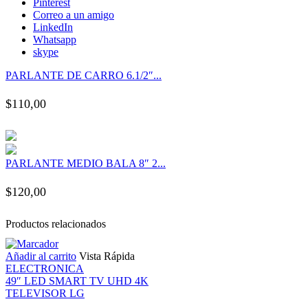
Pinterest
nk panel
Correo a un amigo
LinkedIn
Whatsapp
nk panel
skype
PARLANTE DE CARRO 6.1/2″...
nk panel
$
110,00
nk panel
nk panel
PARLANTE MEDIO BALA 8″ 2...
nk panel
$
120,00
nk panel
Productos relacionados
Añadir al carrito
Vista Rápida
nk panel
ELECTRONICA
49″ LED SMART TV UHD 4K
nk panel
TELEVISOR LG