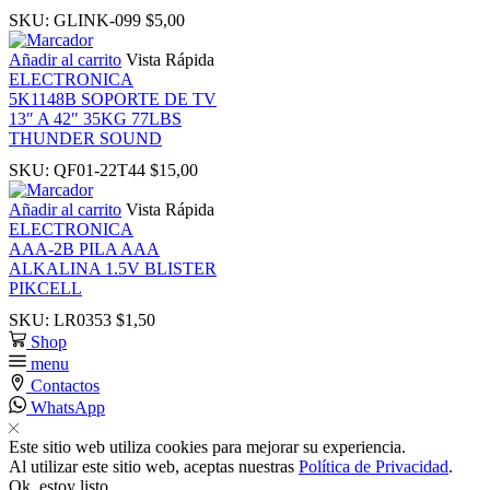
nk panel
SKU:
GLINK-099
$
5,00
Añadir al carrito
Vista Rápida
nk Panel
ELECTRONICA
5K1148B SOPORTE DE TV
13″ A 42″ 35KG 77LBS
nk
THUNDER SOUND
SKU:
QF01-22T44
$
15,00
nk
Añadir al carrito
Vista Rápida
ELECTRONICA
nk
AAA-2B PILA AAA
ALKALINA 1.5V BLISTER
PIKCELL
nk panel
SKU:
LR0353
$
1,50
Shop
nk panel
menu
Contactos
WhatsApp
nk
Este sitio web utiliza cookies para mejorar su experiencia.
Al utilizar este sitio web, aceptas nuestras
Política de Privacidad
.
nk
Ok, estoy listo