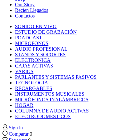
nk panel
Our Story
Recien Llegados
Contactos
nk panel
SONIDO EN VIVO
ESTUDIO DE GRABACIÓN
nk panel
POADCAST
MICRÓFONOS
AUDIO PROFESIONAL
nk panel
STANDS Y SOPORTES
ELECTRONICA
CAJAS ACTIVAS
nk panel
VARIOS
PARLANTES Y SISTEMAS PASIVOS
TECNOLOGIA
nk panel
RECARGABLES
INSTRUMENTOS MUSICALES
nk panel
MICRÓFONOS INALÁMBRICOS
HOGAR
COLUMNA DE AUDIO ACTIVAS
nk panel
ELECTRODOMESTICOS
Sign in
nk panel
Comparar
0