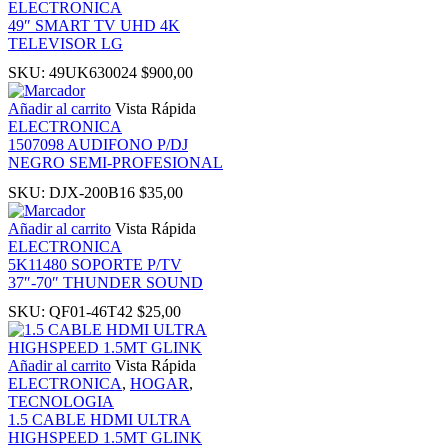
ELECTRONICA
49″ SMART TV UHD 4K
TELEVISOR LG
oku
SKU:
49UK630024
$
900,00
nk Panel
Añadir al carrito
Vista Rápida
ELECTRONICA
1507098 AUDIFONO P/DJ
nk Panel
NEGRO SEMI-PROFESIONAL
SKU:
DJX-200B16
$
35,00
nk panel
Añadir al carrito
Vista Rápida
ELECTRONICA
 Oku
5K11480 SOPORTE P/TV
37″-70″ THUNDER SOUND
nk
SKU:
QF01-46T42
$
25,00
nk panel
Añadir al carrito
Vista Rápida
ELECTRONICA
,
HOGAR
,
TECNOLOGIA
nk panel
1.5 CABLE HDMI ULTRA
HIGHSPEED 1.5MT GLINK