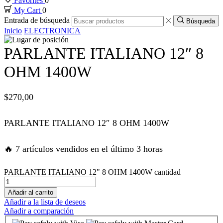
Favorites
0
My Cart
0
nk panel
Entrada de búsqueda
Búsqueda
Inicio
ELECTRONICA
nk panel
PARLANTE ITALIANO 12″ 8
nk panel
OHM 1400W
nk panel
$
270,00
nk panel
PARLANTE ITALIANO 12″ 8 OHM 1400W
nk panel
🔥 7 artículos vendidos en el último 3 horas
nk panel
PARLANTE ITALIANO 12" 8 OHM 1400W cantidad
Añadir al carrito
k satın al
Añadir a la lista de deseos
Añadir a comparación
k satın al