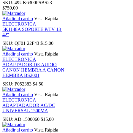
SKU:
49UK6300PSBS23
$
750,00
nk panel
Añadir al carrito
Vista Rápida
ELECTRONICA
nk panel
5K1148A SOPORTE P/TV 13-
42″
nk panel
SKU:
QF01-22F43
$
15,00
Añadir al carrito
Vista Rápida
ati
ELECTRONICA
ADAPTADOR DE AUDIO
CANON HEMBRA A CANON
nk
HEMBRA BS2001
SKU:
P052383
$
4,50
nk Panel
Añadir al carrito
Vista Rápida
ELECTRONICA
nk
ADAPTADADOR AC/DC
UNIVERSAL 1500MA
nk Panel
SKU:
AD-1500060
$
15,00
Añadir al carrito
Vista Rápida
nk