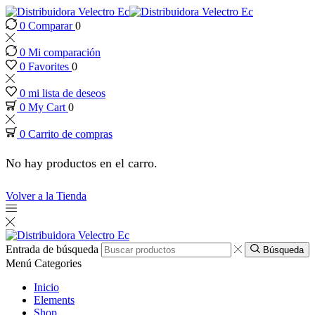
0
Comparar
0
nk panel
0
Mi comparación
nk panel
0
Favorites
0
0
mi lista de deseos
nk paketleri
0
My Cart
0
0
Carrito de compras
nk
No hay productos en el carro.
nk
Volver a la Tienda
nk
nk
Entrada de búsqueda
Búsqueda
Menú
Categories
nk
Inicio
Elements
Shop