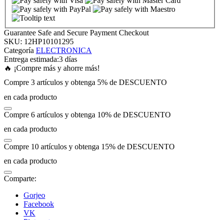
nk panel
Guarantee Safe and Secure Payment Checkout
SKU:
12HP10101295
nk panel
Categoría
ELECTRONICA
Entrega estimada:
3 días
🔥 ¡Compre más y ahorre más!
nk panel
Compre 3 artículos y obtenga 5% de DESCUENTO
en cada producto
nk panel
Compre 6 artículos y obtenga 10% de DESCUENTO
nk panel
en cada producto
Compre 10 artículos y obtenga 15% de DESCUENTO
nk panel
en cada producto
nk panel
Comparte:
Gorjeo
nk panel
Facebook
VK