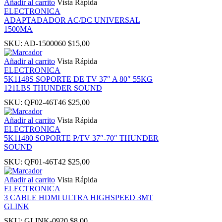
Añadir al carrito
Vista Rápida
ELECTRONICA
ADAPTADADOR AC/DC UNIVERSAL
anel
1500MA
SKU:
AD-1500060
$
15,00
Añadir al carrito
Vista Rápida
ELECTRONICA
5K1148S SOPORTE DE TV 37″ A 80″ 55KG
121LBS THUNDER SOUND
anel
SKU:
QF02-46T46
$
25,00
Añadir al carrito
Vista Rápida
anel
ELECTRONICA
5K11480 SOPORTE P/TV 37″-70″ THUNDER
SOUND
anel
SKU:
QF01-46T42
$
25,00
anel
Añadir al carrito
Vista Rápida
ELECTRONICA
3 CABLE HDMI ULTRA HIGHSPEED 3MT
GLINK
SKU:
GLINK-0920
$
8,00