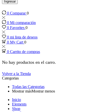
anel
Ingresar
0
Comparar
0
anel
0
Mi comparación
anel
0
Favorites
0
0
mi lista de deseos
anel
0
My Cart
0
0
Carrito de compras
anel
No hay productos en el carro.
anel
Volver a la Tienda
Categorias
anel
Todas las Categorias
Mostrar más
Mostrar menos
anel
Inicio
Elements
anel
Shop