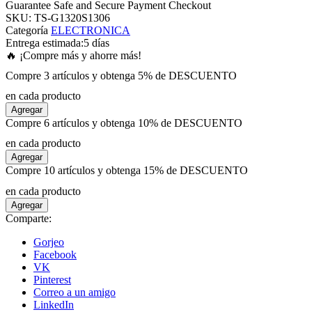
Guarantee Safe and Secure Payment Checkout
SKU:
TS-G1320S1306
Categoría
ELECTRONICA
anel
Entrega estimada:
5 días
🔥 ¡Compre más y ahorre más!
anel
Compre 3 artículos y obtenga 5% de DESCUENTO
en cada producto
anel
Agregar
Compre 6 artículos y obtenga 10% de DESCUENTO
anel
en cada producto
Agregar
Compre 10 artículos y obtenga 15% de DESCUENTO
anel
en cada producto
Agregar
anel
Comparte:
Gorjeo
anel
Facebook
VK
Pinterest
anel
Correo a un amigo
LinkedIn