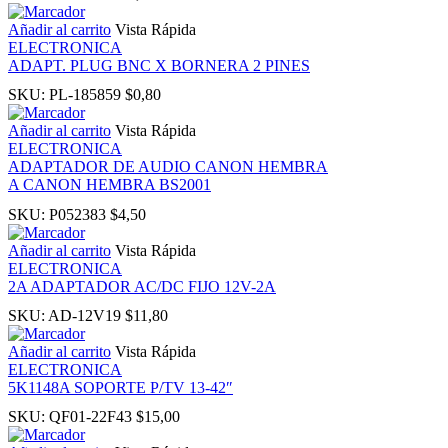
anel
Añadir al carrito
Vista Rápida
ELECTRONICA
ADAPT. PLUG BNC X BORNERA 2 PINES
SKU:
PL-185859
$
0,80
Añadir al carrito
Vista Rápida
ELECTRONICA
ADAPTADOR DE AUDIO CANON HEMBRA
A CANON HEMBRA BS2001
anel
SKU:
P052383
$
4,50
Añadir al carrito
Vista Rápida
ELECTRONICA
2A ADAPTADOR AC/DC FIJO 12V-2A
anel
SKU:
AD-12V19
$
11,80
Añadir al carrito
Vista Rápida
ELECTRONICA
5K1148A SOPORTE P/TV 13-42″
anel
SKU:
QF01-22F43
$
15,00
anel