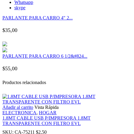
Whatsapp
anel
skype
PARLANTE PARA CARRO 4″ 2...
anel
$
35,00
anel
anel
PARLANTE PARA CARRO 6 1/2&#824...
anel
$
55,00
anel
Productos relacionados
anel
Añadir al carrito
Vista Rápida
anel
ELECTRONICA
,
HOGAR
1.8MT CABLE USB P/IMPRESORA 1.8MT
TRANSPARENTE CON FILTRO EVL
anel
SKU:
CA-75211
$
2,50