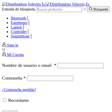
Entrada de búsqueda
anel
Búsqueda
Bluetooth
anel
Earphones
Laptop
Controller
aketleri
Smartphone
Sign in
Mi Cuenta
Nombre de usuario o email
*
Contraseña
*
¿Contraseña perdida?
Recordame
anel