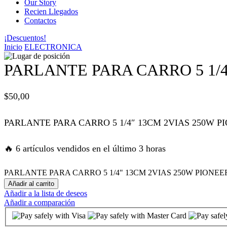
Our Story
Recien Llegados
anel
Contactos
¡Descuentos!
anel
Inicio
ELECTRONICA
anel
PARLANTE PARA CARRO 5 1/4
anel
$
50,00
anel
PARLANTE PARA CARRO 5 1/4″ 13CM 2VIAS 250W P
tın al
🔥 6 artículos vendidos en el último 3 horas
tın al
PARLANTE PARA CARRO 5 1/4" 13CM 2VIAS 250W PIONEER 
Añadir al carrito
Añadir a la lista de deseos
anel
Añadir a comparación
anel