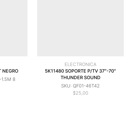
A
ELECTRONICA
T NEGRO
5K11480 SOPORTE P/TV 37″-70″
THUNDER SOUND
-1.5M 8
SKU:
QF01-46T42
$
25,00