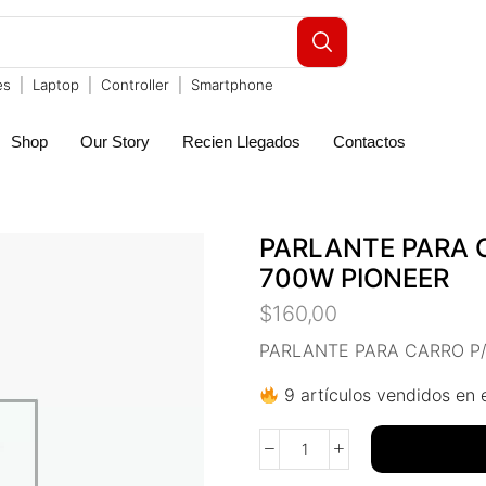
es
Laptop
Controller
Smartphone
Shop
Our Story
Recien Llegados
Contactos
PARLANTE PARA 
700W PIONEER
$
160,00
PARLANTE PARA CARRO P
9 artículos vendidos en e