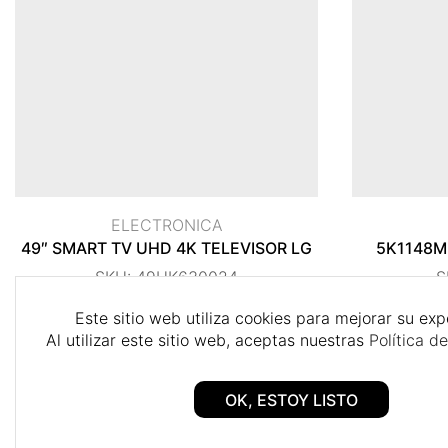
cklink panel
cklink panel
cklink panel
cklink panel
cklink panel
ELECTRONICA
49″ SMART TV UHD 4K TELEVISOR LG
5K1148M
cklink panel
SKU:
49UK630024
S
cklink panel
$
900,00
Este sitio web utiliza cookies para mejorar su exp
Al utilizar este sitio web, aceptas nuestras
Política d
cklink panel
cklink panel
OK, ESTOY LISTO
cklink panel