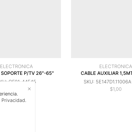
ELECTRONICA
ELECTRONIC
 SOPORTE P/TV 26″-65″
CABLE AUXILIAR 1,5M
KU:
QF01-44F45
SKU:
5E147D1.11006A
$
20,00
$
1,00
eriencia.
e Privacidad
.