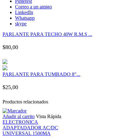
Pinterest
k panel
Correo a un amigo
LinkedIn
Whatsapp
k panel
skype
PARLANTE PARA TECHO 40W R.M.S ...
k panel
$
80,00
k panel
k panel
PARLANTE PARA TUMBADO 8″...
k panel
$
25,00
k panel
Productos relacionados
Añadir al carrito
Vista Rápida
k panel
ELECTRONICA
ADAPTADADOR AC/DC
k panel
UNIVERSAL 1500MA