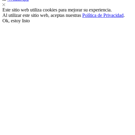
Este sitio web utiliza cookies para mejorar su experiencia.
klink
Al utilizar este sitio web, aceptas nuestras
Política de Privacidad
.
Ok, estoy listo
k
k
 satın al
k panel
k panel
k panel
k panel