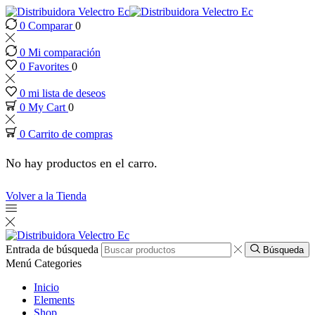
0
Comparar
0
k panel
0
Mi comparación
k panel
0
Favorites
0
0
mi lista de deseos
 paketleri
0
My Cart
0
0
Carrito de compras
k
No hay productos en el carro.
k
Volver a la Tienda
k
k
Entrada de búsqueda
Búsqueda
Menú
Categories
k
Inicio
Elements
Shop