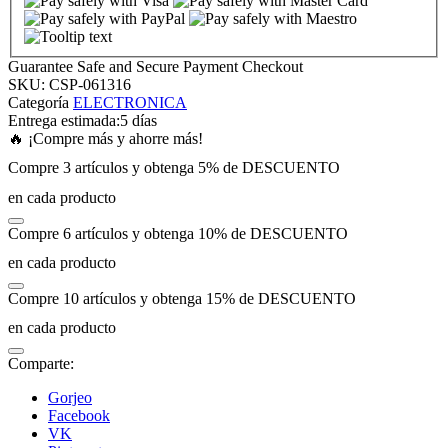
k panel
Guarantee Safe and Secure Payment Checkout
SKU:
CSP-061316
k panel
Categoría
ELECTRONICA
Entrega estimada:
5 días
🔥 ¡Compre más y ahorre más!
k panel
Compre 3 artículos y obtenga 5% de DESCUENTO
en cada producto
k panel
Compre 6 artículos y obtenga 10% de DESCUENTO
k panel
en cada producto
Compre 10 artículos y obtenga 15% de DESCUENTO
k panel
en cada producto
k panel
Comparte:
Gorjeo
k panel
Facebook
VK