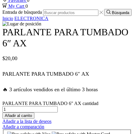
Favorites
0
My Cart
0
k panel
Entrada de búsqueda
Búsqueda
Inicio
ELECTRONICA
k panel
PARLANTE PARA TUMBADO
k panel
6″ AX
k panel
$
20,00
k panel
PARLANTE PARA TUMBADO 6″ AX
k panel
🔥 3 artículos vendidos en el último 3 horas
k panel
PARLANTE PARA TUMBADO 6" AX cantidad
Añadir al carrito
 satın al
Añadir a la lista de deseos
Añadir a comparación
 satın al