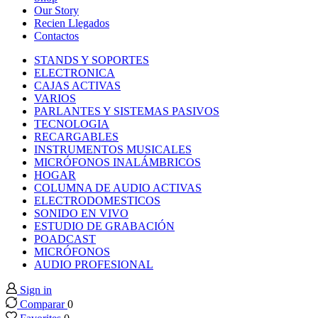
k panel
Our Story
Recien Llegados
Contactos
k panel
STANDS Y SOPORTES
ELECTRONICA
k panel
CAJAS ACTIVAS
VARIOS
PARLANTES Y SISTEMAS PASIVOS
k panel
TECNOLOGIA
RECARGABLES
INSTRUMENTOS MUSICALES
k panel
MICRÓFONOS INALÁMBRICOS
HOGAR
COLUMNA DE AUDIO ACTIVAS
k panel
ELECTRODOMESTICOS
SONIDO EN VIVO
k panel
ESTUDIO DE GRABACIÓN
POADCAST
MICRÓFONOS
k panel
AUDIO PROFESIONAL
Sign in
k panel
Comparar
0