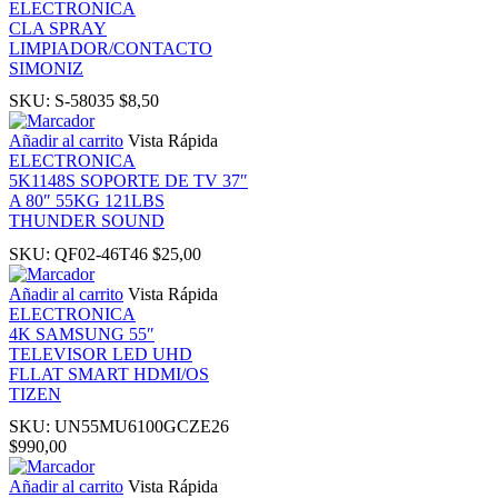
ELECTRONICA
CLA SPRAY
LIMPIADOR/CONTACTO
ku
SIMONIZ
SKU:
S-58035
$
8,50
k Panel
Añadir al carrito
Vista Rápida
ELECTRONICA
k Panel
5K1148S SOPORTE DE TV 37″
A 80″ 55KG 121LBS
THUNDER SOUND
k panel
SKU:
QF02-46T46
$
25,00
ku
Añadir al carrito
Vista Rápida
ELECTRONICA
4K SAMSUNG 55″
k
TELEVISOR LED UHD
FLLAT SMART HDMI/OS
TIZEN
k panel
SKU:
UN55MU6100GCZE26
$
990,00
k panel
Añadir al carrito
Vista Rápida