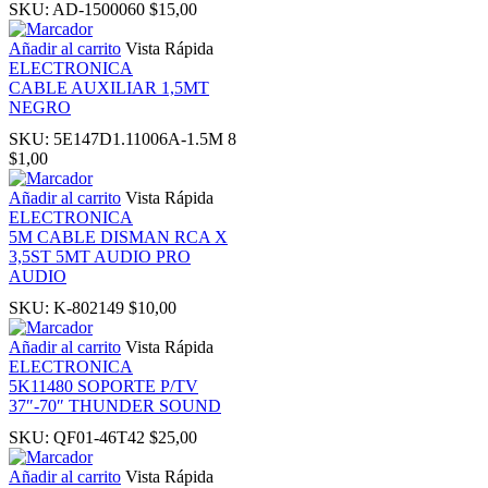
SKU:
AD-1500060
$
15,00
k panel
Añadir al carrito
Vista Rápida
ELECTRONICA
CABLE AUXILIAR 1,5MT
k panel
NEGRO
SKU:
5E147D1.11006A-1.5M 8
k panel
$
1,00
Añadir al carrito
Vista Rápida
ti
ELECTRONICA
5M CABLE DISMAN RCA X
3,5ST 5MT AUDIO PRO
k
AUDIO
SKU:
K-802149
$
10,00
k Panel
Añadir al carrito
Vista Rápida
ELECTRONICA
k
5K11480 SOPORTE P/TV
37″-70″ THUNDER SOUND
k Panel
SKU:
QF01-46T42
$
25,00
Añadir al carrito
Vista Rápida
k