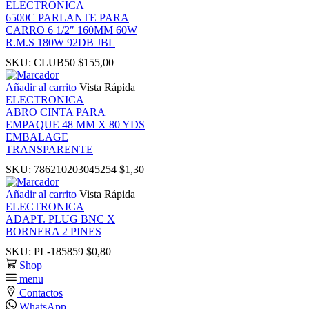
ELECTRONICA
k panel
6500C PARLANTE PARA
CARRO 6 1/2″ 160MM 60W
R.M.S 180W 92DB JBL
k Panel
SKU:
CLUB50
$
155,00
k
Añadir al carrito
Vista Rápida
ELECTRONICA
ABRO CINTA PARA
k
EMPAQUE 48 MM X 80 YDS
EMBALAGE
TRANSPARENTE
k
SKU:
786210203045254
$
1,30
k panel
Añadir al carrito
Vista Rápida
ELECTRONICA
ADAPT. PLUG BNC X
k panel
BORNERA 2 PINES
SKU:
PL-185859
$
0,80
k
Shop
menu
Contactos
k
WhatsApp