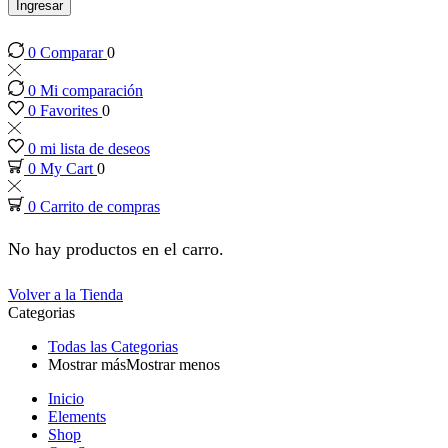
 panel
Ingresar
0
Comparar
0
 panel
0
Mi comparación
 panel
0
Favorites
0
0
mi lista de deseos
 panel
0
My Cart
0
0
Carrito de compras
 panel
No hay productos en el carro.
 panel
Volver a la Tienda
Categorias
 panel
Todas las Categorias
Mostrar más
Mostrar menos
 panel
Inicio
Elements
 panel
Shop