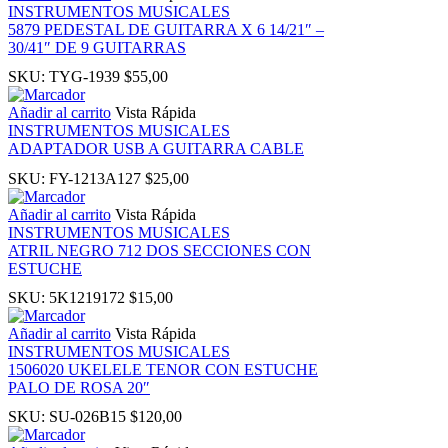
INSTRUMENTOS MUSICALES
 panel
5879 PEDESTAL DE GUITARRA X 6 14/21″ –
30/41″ DE 9 GUITARRAS
SKU:
TYG-1939
$
55,00
i
Añadir al carrito
Vista Rápida
INSTRUMENTOS MUSICALES
ADAPTADOR USB A GUITARRA CABLE
SKU:
FY-1213A127
$
25,00
 Panel
Añadir al carrito
Vista Rápida
INSTRUMENTOS MUSICALES
ATRIL NEGRO 712 DOS SECCIONES CON
ESTUCHE
 Panel
SKU:
5K1219172
$
15,00
Añadir al carrito
Vista Rápida
ku
INSTRUMENTOS MUSICALES
1506020 UKELELE TENOR CON ESTUCHE
PALO DE ROSA 20″
 Panel
SKU:
SU-026B15
$
120,00
 Panel