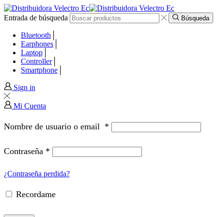
Entrada de búsqueda
 panel
Búsqueda
Bluetooth
 panel
Earphones
Laptop
Controller
 paketleri
Smartphone
Sign in
Mi Cuenta
Nombre de usuario o email
*
Contraseña
*
¿Contraseña perdida?
Recordame
 panel