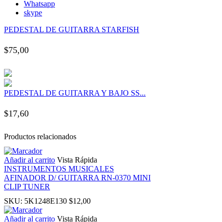
Whatsapp
 panel
skype
PEDESTAL DE GUITARRA STARFISH
 panel
$
75,00
 panel
 panel
PEDESTAL DE GUITARRA Y BAJO SS...
 panel
$
17,60
 panel
Productos relacionados
 panel
Añadir al carrito
Vista Rápida
INSTRUMENTOS MUSICALES
AFINADOR D/ GUITARRA RN-0370 MINI
 panel
CLIP TUNER
SKU:
5K1248E130
$
12,00
 panel
Añadir al carrito
Vista Rápida