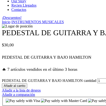
Our Story
Recien Llegados
 panel
Contactos
¡Descuentos!
 panel
Inicio
INSTRUMENTOS MUSICALES
 panel
PEDESTAL DE GUITARRA Y 
 panel
$
30,00
 panel
PEDESTAL DE GUITARRA Y BAJO HAMILTON
satın al
🔥 7 artículos vendidos en el último 3 horas
satın al
PEDESTAL DE GUITARRA Y BAJO HAMILTON cantidad
Añadir al carrito
Añadir a la lista de deseos
 panel
Añadir a comparación
 panel