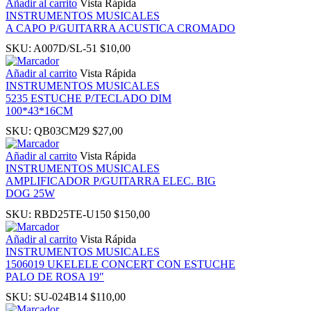
Añadir al carrito
Vista Rápida
INSTRUMENTOS MUSICALES
A CAPO P/GUITARRA ACUSTICA CROMADO
 panel
SKU:
A007D/SL-51
$
10,00
ku
Añadir al carrito
Vista Rápida
INSTRUMENTOS MUSICALES
5235 ESTUCHE P/TECLADO DIM
100*43*16CM
SKU:
QB03CM29
$
27,00
 panel
Añadir al carrito
Vista Rápida
INSTRUMENTOS MUSICALES
 panel
AMPLIFICADOR P/GUITARRA ELEC. BIG
DOG 25W
 panel
SKU:
RBD25TE-U150
$
150,00
Añadir al carrito
Vista Rápida
 Panel
INSTRUMENTOS MUSICALES
1506019 UKELELE CONCERT CON ESTUCHE
PALO DE ROSA 19″
SKU:
SU-024B14
$
110,00