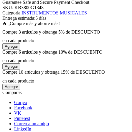
Guarantee Safe and Secure Payment Checkout
SKU:
KB3800G1348
Categoría
INSTRUMENTOS MUSICALES
 panel
Entrega estimada:
5 días
🔥 ¡Compre más y ahorre más!
 panel
Compre 3 artículos y obtenga 5% de DESCUENTO
en cada producto
 panel
Agregar
Compre 6 artículos y obtenga 10% de DESCUENTO
 panel
en cada producto
Agregar
Compre 10 artículos y obtenga 15% de DESCUENTO
 panel
en cada producto
Agregar
 panel
Comparte:
Gorjeo
 panel
Facebook
VK
Pinterest
 panel
Correo a un amigo
LinkedIn