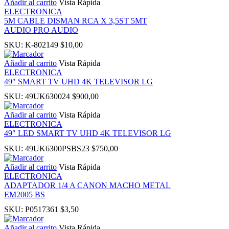
Añadir al carrito
Vista Rápida
ELECTRONICA
5M CABLE DISMAN RCA X 3,5ST 5MT
panel
AUDIO PRO AUDIO
SKU:
K-802149
$
10,00
u
Añadir al carrito
Vista Rápida
ELECTRONICA
49″ SMART TV UHD 4K TELEVISOR LG
SKU:
49UK630024
$
900,00
panel
Añadir al carrito
Vista Rápida
ELECTRONICA
panel
49″ LED SMART TV UHD 4K TELEVISOR LG
SKU:
49UK6300PSBS23
$
750,00
panel
Añadir al carrito
Vista Rápida
ELECTRONICA
Panel
ADAPTADOR 1/4 A CANON MACHO METAL
EM2005 BS
SKU:
P0517361
$
3,50
Añadir al carrito
Vista Rápida