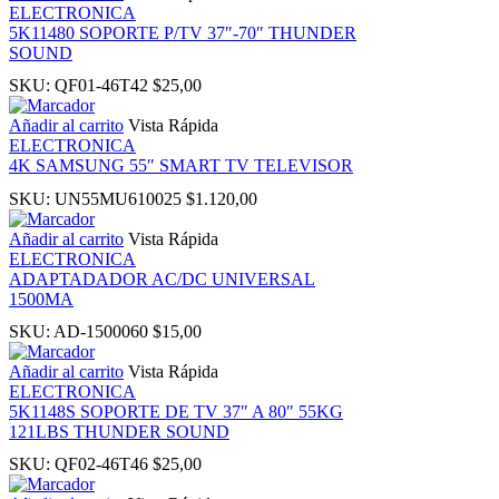
ELECTRONICA
panel
5K11480 SOPORTE P/TV 37″-70″ THUNDER
SOUND
SKU:
QF01-46T42
$
25,00
Añadir al carrito
Vista Rápida
ELECTRONICA
4K SAMSUNG 55″ SMART TV TELEVISOR
SKU:
UN55MU610025
$
1.120,00
Panel
Añadir al carrito
Vista Rápida
ELECTRONICA
ADAPTADADOR AC/DC UNIVERSAL
1500MA
Panel
SKU:
AD-1500060
$
15,00
Añadir al carrito
Vista Rápida
ELECTRONICA
5K1148S SOPORTE DE TV 37″ A 80″ 55KG
121LBS THUNDER SOUND
Panel
SKU:
QF02-46T46
$
25,00
Panel