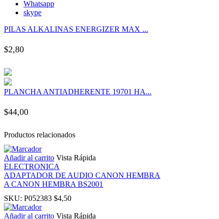
Whatsapp
panel
skype
PILAS ALKALINAS ENERGIZER MAX ...
panel
$
2,80
panel
panel
PLANCHA ANTIADHERENTE 19701 HA...
panel
$
44,00
panel
Productos relacionados
panel
Añadir al carrito
Vista Rápida
ELECTRONICA
ADAPTADOR DE AUDIO CANON HEMBRA
panel
A CANON HEMBRA BS2001
SKU:
P052383
$
4,50
panel
Añadir al carrito
Vista Rápida