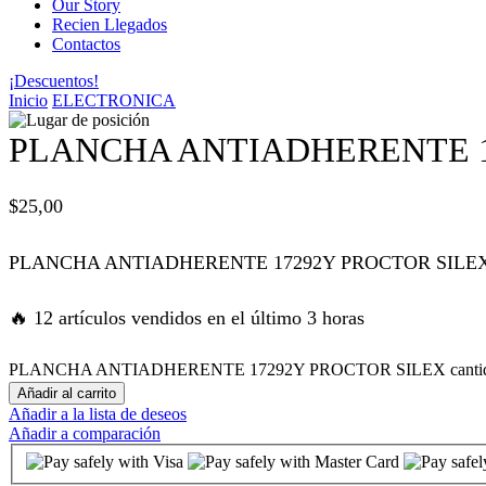
Our Story
Recien Llegados
panel
Contactos
¡Descuentos!
panel
Inicio
ELECTRONICA
panel
PLANCHA ANTIADHERENTE 1
panel
$
25,00
panel
PLANCHA ANTIADHERENTE 17292Y PROCTOR SILE
atın al
🔥 12 artículos vendidos en el último 3 horas
atın al
PLANCHA ANTIADHERENTE 17292Y PROCTOR SILEX canti
Añadir al carrito
Añadir a la lista de deseos
panel
Añadir a comparación
panel