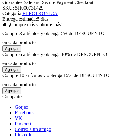
Guarantee Safe and Secure Payment Checkout
SKU:
5H000731429
Categoría
ELECTRONICA
panel
Entrega estimada:
5 días
🔥 ¡Compre más y ahorre más!
panel
Compre 3 artículos y obtenga 5% de DESCUENTO
en cada producto
panel
Agregar
Compre 6 artículos y obtenga 10% de DESCUENTO
panel
en cada producto
Agregar
Compre 10 artículos y obtenga 15% de DESCUENTO
panel
en cada producto
Agregar
panel
Comparte:
Gorjeo
panel
Facebook
VK
Pinterest
panel
Correo a un amigo
LinkedIn