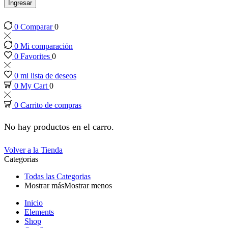
panel
Ingresar
0
Comparar
0
panel
0
Mi comparación
panel
0
Favorites
0
0
mi lista de deseos
panel
0
My Cart
0
0
Carrito de compras
panel
No hay productos en el carro.
panel
Volver a la Tienda
Categorias
panel
Todas las Categorias
Mostrar más
Mostrar menos
panel
Inicio
Elements
panel
Shop