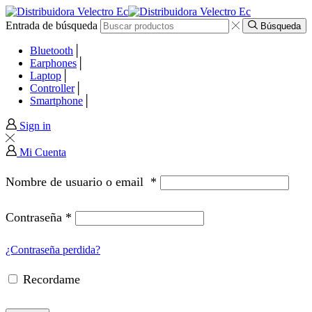
Entrada de búsqueda
panel
Búsqueda
Bluetooth
panel
Earphones
Laptop
Controller
aketleri
Smartphone
Sign in
Mi Cuenta
Nombre de usuario o email
*
Contraseña
*
¿Contraseña perdida?
Recordame
panel