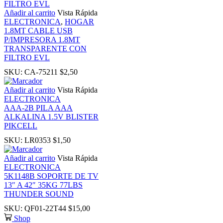
k
Añadir al carrito
Vista Rápida
ELECTRONICA
,
HOGAR
1.8MT CABLE USB
k
P/IMPRESORA 1.8MT
TRANSPARENTE CON
FILTRO EVL
k panel
SKU:
CA-75211
$
2,50
k panel
Añadir al carrito
Vista Rápida
ELECTRONICA
AAA-2B PILA AAA
k
ALKALINA 1.5V BLISTER
PIKCELL
k
SKU:
LR0353
$
1,50
Añadir al carrito
Vista Rápida
cklink
ELECTRONICA
5K1148B SOPORTE DE TV
13″ A 42″ 35KG 77LBS
k
THUNDER SOUND
SKU:
QF01-22T44
$
15,00
k
Shop