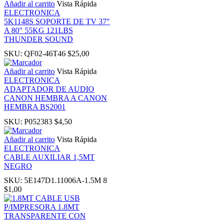
Añadir al carrito
Vista Rápida
ELECTRONICA
5K1148S SOPORTE DE TV 37″
k panel
A 80″ 55KG 121LBS
THUNDER SOUND
Oku
SKU:
QF02-46T46
$
25,00
Añadir al carrito
Vista Rápida
k
ELECTRONICA
ADAPTADOR DE AUDIO
CANON HEMBRA A CANON
k panel
HEMBRA BS2001
SKU:
P052383
$
4,50
k panel
Añadir al carrito
Vista Rápida
ELECTRONICA
k panel
CABLE AUXILIAR 1,5MT
NEGRO
k Panel
SKU:
5E147D1.11006A-1.5M 8
$
1,00
k