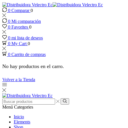
0
Comparar
0
k panel
0
Mi comparación
k panel
0
Favorites
0
0
mi lista de deseos
k paketleri
0
My Cart
0
0
Carrito de compras
k
No hay productos en el carro.
k
Volver a la Tienda
k
k
Entrada
de
Búsqueda
Menú
Categories
búsqueda
k panel
Inicio
Elements
Shop