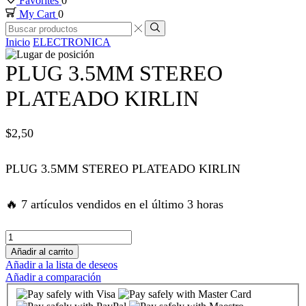
Favorites
0
My Cart
0
k panel
Entrada
de
Búsqueda
Inicio
ELECTRONICA
búsqueda
k panel
PLUG 3.5MM STEREO
k panel
PLATEADO KIRLIN
k panel
$
2,50
k panel
PLUG 3.5MM STEREO PLATEADO KIRLIN
k satın al
🔥 7 artículos vendidos en el último 3 horas
k satın al
PLUG
3.5MM
Añadir al carrito
STEREO
Añadir a la lista de deseos
k panel
PLATEADO
Añadir a comparación
KIRLIN
cantidad
k panel