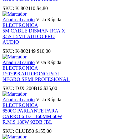
SKU:
K-802110
$
4,80
k panel
Añadir al carrito
Vista Rápida
ELECTRONICA
ti
5M CABLE DISMAN RCA X
3,5ST 5MT AUDIO PRO
k
AUDIO
SKU:
K-802149
$
10,00
k Panel
Añadir al carrito
Vista Rápida
ELECTRONICA
1507098 AUDIFONO P/DJ
k
NEGRO SEMI-PROFESIONAL
SKU:
DJX-200B16
$
35,00
k Panel
Añadir al carrito
Vista Rápida
ELECTRONICA
oku
6500C PARLANTE PARA
CARRO 6 1/2″ 160MM 60W
R.M.S 180W 92DB JBL
k Panel
SKU:
CLUB50
$
155,00
k Panel