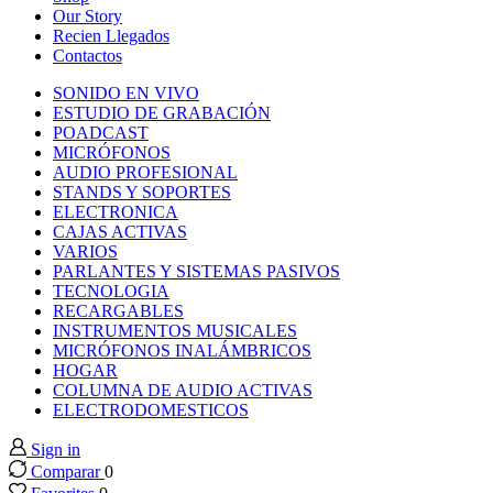
k panel
Our Story
Recien Llegados
Contactos
k panel
SONIDO EN VIVO
ESTUDIO DE GRABACIÓN
k panel
POADCAST
MICRÓFONOS
AUDIO PROFESIONAL
k panel
STANDS Y SOPORTES
ELECTRONICA
CAJAS ACTIVAS
k panel
VARIOS
PARLANTES Y SISTEMAS PASIVOS
TECNOLOGIA
k panel
RECARGABLES
INSTRUMENTOS MUSICALES
k panel
MICRÓFONOS INALÁMBRICOS
HOGAR
COLUMNA DE AUDIO ACTIVAS
k panel
ELECTRODOMESTICOS
Sign in
k panel
Comparar
0