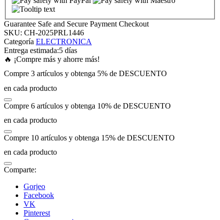
k panel
Guarantee Safe and Secure Payment Checkout
SKU:
CH-2025PRL1446
Categoría
ELECTRONICA
k panel
Entrega estimada:
5 días
🔥 ¡Compre más y ahorre más!
k panel
Compre 3 artículos y obtenga 5% de DESCUENTO
en cada producto
k panel
Compre 6 artículos y obtenga 10% de DESCUENTO
en cada producto
k panel
Compre 10 artículos y obtenga 15% de DESCUENTO
k panel
en cada producto
Comparte:
k panel
Gorjeo
Facebook
k panel
VK
Pinterest