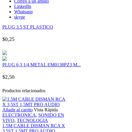
Correo a un amigo
k panel
LinkedIn
Whatsapp
skype
k panel
PLUG 3.5 ST PLASTICO
k panel
$
0,25
k panel
k panel
PLUG 6,3 1/4 METAL EM0138PZ3 M...
$
2,50
k panel
Productos relacionados
k panel
Añadir al carrito
Vista Rápida
k panel
ELECTRONICA
,
SONIDO EN
VIVO
,
TECNOLOGIA
k panel
1.5M CABLE DISMAN RCA X
3,5ST 1,5MT PRO AUDIO