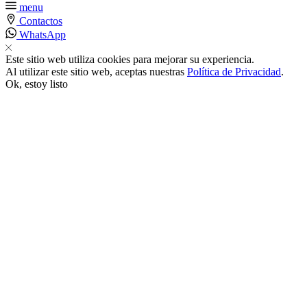
menu
Contactos
k satın al
WhatsApp
k panel
Este sitio web utiliza cookies para mejorar su experiencia.
Al utilizar este sitio web, aceptas nuestras
Política de Privacidad
.
Ok, estoy listo
k panel
k panel
k panel
k panel
k panel
k panel