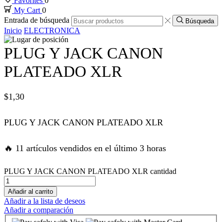
Favorites
0
My Cart
0
nk panel
Entrada de búsqueda
Búsqueda
Inicio
ELECTRONICA
nk panel
PLUG Y JACK CANON
nk panel
PLATEADO XLR
nk panel
$
1,30
nk panel
PLUG Y JACK CANON PLATEADO XLR
k satın al
🔥 11 artículos vendidos en el último 3 horas
k satın al
PLUG Y JACK CANON PLATEADO XLR cantidad
Añadir al carrito
nk panel
Añadir a la lista de deseos
Añadir a comparación
nk panel