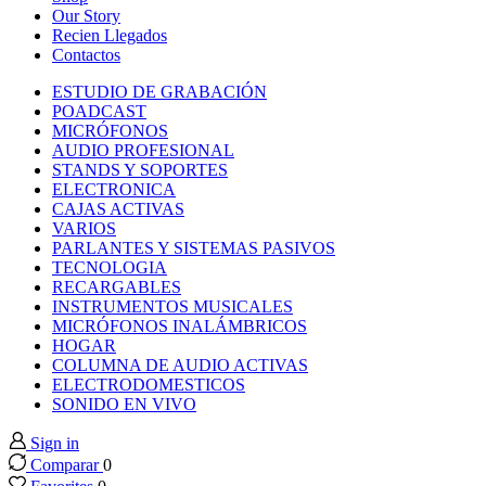
nk panel
Our Story
Recien Llegados
Contactos
nk panel
ESTUDIO DE GRABACIÓN
POADCAST
nk panel
MICRÓFONOS
AUDIO PROFESIONAL
STANDS Y SOPORTES
nk panel
ELECTRONICA
CAJAS ACTIVAS
VARIOS
nk panel
PARLANTES Y SISTEMAS PASIVOS
TECNOLOGIA
RECARGABLES
nk panel
INSTRUMENTOS MUSICALES
MICRÓFONOS INALÁMBRICOS
nk panel
HOGAR
COLUMNA DE AUDIO ACTIVAS
ELECTRODOMESTICOS
nk panel
SONIDO EN VIVO
Sign in
nk panel
Comparar
0