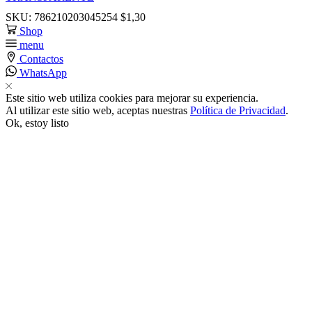
SKU:
786210203045254
$
1,30
k satın al
Shop
menu
Contactos
nk panel
WhatsApp
nk panel
Este sitio web utiliza cookies para mejorar su experiencia.
Al utilizar este sitio web, aceptas nuestras
Política de Privacidad
.
Ok, estoy listo
nk panel
nk panel
nk panel
nk panel
nk panel