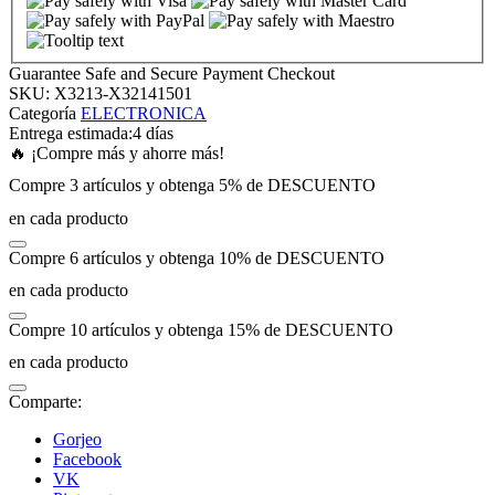
nk panel
Guarantee Safe and Secure Payment Checkout
SKU:
X3213-X32141501
nk panel
Categoría
ELECTRONICA
Entrega estimada:
4 días
🔥 ¡Compre más y ahorre más!
nk panel
Compre 3 artículos y obtenga 5% de DESCUENTO
en cada producto
nk panel
Compre 6 artículos y obtenga 10% de DESCUENTO
nk panel
en cada producto
Compre 10 artículos y obtenga 15% de DESCUENTO
nk panel
en cada producto
nk panel
Comparte:
Gorjeo
nk panel
Facebook
VK