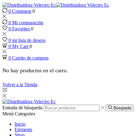
0
Comparar
0
nk panel
0
Mi comparación
nk panel
0
Favorites
0
0
mi lista de deseos
k paketleri
0
My Cart
0
0
Carrito de compras
nk
No hay productos en el carro.
nk
Volver a la Tienda
nk
nk
Entrada de búsqueda
Búsqueda
Menú
Categories
nk panel
Inicio
Elements
Shop