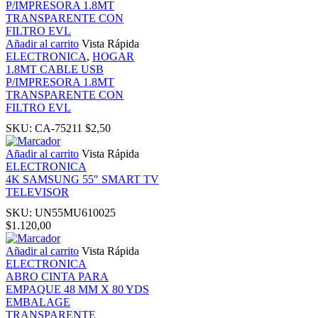
nk
Añadir al carrito
Vista Rápida
nk
ELECTRONICA
,
HOGAR
1.8MT CABLE USB
P/IMPRESORA 1.8MT
nk panel
TRANSPARENTE CON
FILTRO EVL
nk panel
SKU:
CA-75211
$
2,50
Añadir al carrito
Vista Rápida
nk
ELECTRONICA
4K SAMSUNG 55″ SMART TV
TELEVISOR
nk
SKU:
UN55MU610025
$
1.120,00
cklink
Añadir al carrito
Vista Rápida
ELECTRONICA
nk
ABRO CINTA PARA
EMPAQUE 48 MM X 80 YDS
EMBALAGE
nk
TRANSPARENTE