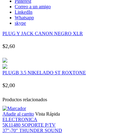
Pinterest
nk panel
Correo a un amigo
LinkedIn
Whatsapp
nk panel
skype
PLUG Y JACK CANON NEGRO XLR
nk panel
$
2,60
nk panel
nk panel
PLUGB 3.5 NIKELADO ST ROXTONE
nk panel
$
2,00
nk panel
Productos relacionados
Añadir al carrito
Vista Rápida
nk panel
ELECTRONICA
5K11480 SOPORTE P/TV
nk panel
37″-70″ THUNDER SOUND