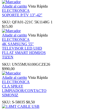
Añadir al carrito
Vista Rápida
ELECTRONICA
nk panel
SOPORTE P/TV 13″-42″
SKU:
QFA01-221C 5K1148G 1
Oku
$
15,00
Añadir al carrito
Vista Rápida
nk
ELECTRONICA
4K SAMSUNG 55″
TELEVISOR LED UHD
nk panel
FLLAT SMART HDMI/OS
TIZEN
nk panel
SKU:
UN55MU6100GCZE26
$
990,00
nk panel
Añadir al carrito
Vista Rápida
ELECTRONICA
CLA SPRAY
nk Panel
LIMPIADOR/CONTACTO
SIMONIZ
nk
SKU:
S-58035
$
8,50