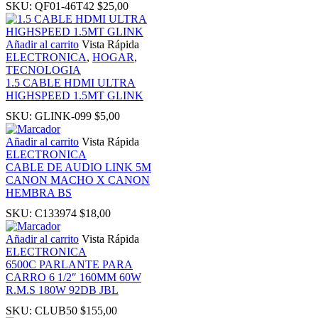
SKU:
QF01-46T42
$
25,00
nk panel
Añadir al carrito
Vista Rápida
ELECTRONICA
,
HOGAR
,
ati
TECNOLOGIA
1.5 CABLE HDMI ULTRA
nk
HIGHSPEED 1.5MT GLINK
SKU:
GLINK-099
$
5,00
nk Panel
Añadir al carrito
Vista Rápida
ELECTRONICA
CABLE DE AUDIO LINK 5M
nk
CANON MACHO X CANON
HEMBRA BS
nk Panel
SKU:
C133974
$
18,00
Añadir al carrito
Vista Rápida
oku
ELECTRONICA
6500C PARLANTE PARA
CARRO 6 1/2″ 160MM 60W
nk Panel
R.M.S 180W 92DB JBL
SKU:
CLUB50
$
155,00
nk Panel